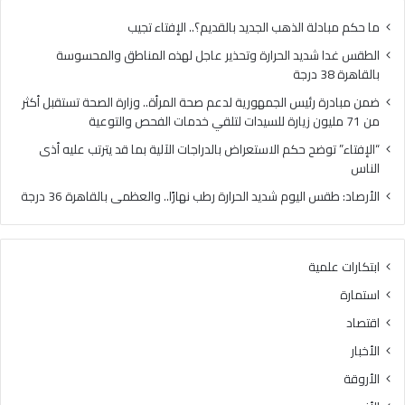
71
ملي
ما حكم مبادلة الذهب الجديد بالقديم؟.. الإفتاء تجيب
زيار
الطقس غدا شديد الحرارة وتحذير عاجل لهذه المناطق والمحسوسة
للس
بالقاهرة 38 درجة
لتل
خدم
ضمن مبادرة رئيس الجمهورية لدعم صحة المرأة.. وزارة الصحة تستقبل أكثر
الف
من 71 مليون زيارة للسيدات لتلقي خدمات الفحص والتوعية
وال
“الإفتاء” توضح حكم الاستعراض بالدراجات الآلية بما قد يترتب عليه أذى
الناس
الأرصاد: طقس اليوم شديد الحرارة رطب نهارًا.. والعظمى بالقاهرة 36 درجة
ابتكارات علمية
استمارة
اقتصاد
الأخبار
الأروقة