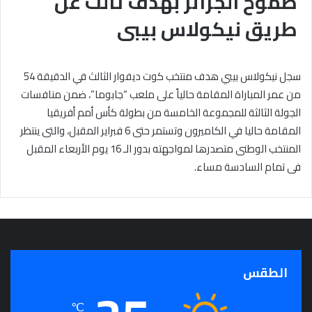
طموح الجزائر بهدف ثالث عن
طريق نيكولاس بيبى
سجل نيكولاس بيبي هدف منتخب كوت ديفوار الثالث في الدقيقة 54
من عمر المباراة المقامة حالياً على ملعب “جابوما”، ضمن منافسات
الجولة الثالثة للمجموعة الخامسة من بطولة كأس أمم أفريقيا
المقامة حاليا في الكاميرون وتستمر حتى 6 فبراير المقبل، والتى ينتظر
المنتخب الوطنى متصدرها لمواجهته بدور الـ 16 يوم الأربعاء المقبل
فى تمام السادسة مساء.
الطقس
℃