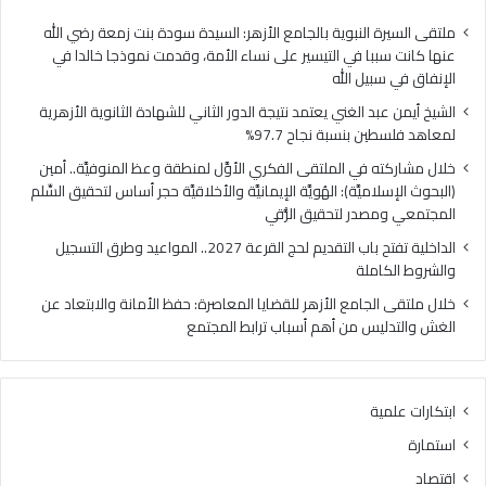
فلسطين
الهُو
بنسبة
الإيم
ملتقى السيرة النبوية بالجامع الأزهر: السيدة سودة بنت زمعة رضي الله
نجاح
والأ
عنها كانت سببا في التيسير على نساء الأمة، وقدمت نموذجا خالدا في
97.7%
حجر
الإنفاق في سبيل الله
أس
الشيخ أيمن عبد الغني يعتمد نتيجة الدور الثاني للشهادة الثانوية الأزهرية
لتح
لمعاهد فلسطين بنسبة نجاح 97.7%
السّ
الم
خلال مشاركته في الملتقى الفكري الأوَّل لمنطقة وعظ المنوفيَّة.. أمين
ومص
(البحوث الإسلاميَّة): الهُويَّة الإيمانيَّة والأخلاقيَّة حجر أساس لتحقيق السِّلم
لتح
المجتمعي ومصدر لتحقيق الرُّقي
الرُّ
الداخلية تفتح باب التقديم لحج القرعة 2027.. المواعيد وطرق التسجيل
والشروط الكاملة
خلال ملتقى الجامع الأزهر للقضايا المعاصرة: حفظ الأمانة والابتعاد عن
الغش والتدليس من أهم أسباب ترابط المجتمع
ابتكارات علمية
استمارة
اقتصاد