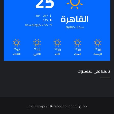
25
القاهرة
38º - 25º
47%
2.55 كيلومتر/ساعة
سماء صافية
42
39
38
38
38
℃
℃
℃
℃
℃
الجمعة
السبت
الأحد
الأثنين
الثلاثاء
تابعنا على فيسبوك
جميع الحقوق محفوظة 2026 جريدة الرواق