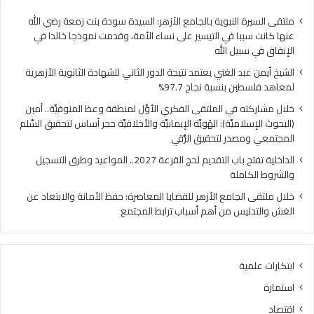
فلسطين
الهُو
بنسبة
الإيم
ملتقى السيرة النبوية بالجامع الأزهر: السيدة سودة بنت زمعة رضي الله
نجاح
والأ
عنها كانت سببا في التيسير على نساء الأمة، وقدمت نموذجا خالدا في
97.7%
حجر
الإنفاق في سبيل الله
أس
الشيخ أيمن عبد الغني يعتمد نتيجة الدور الثاني للشهادة الثانوية الأزهرية
لتح
لمعاهد فلسطين بنسبة نجاح 97.7%
السّ
الم
خلال مشاركته في الملتقى الفكري الأوَّل لمنطقة وعظ المنوفيَّة.. أمين
ومص
(البحوث الإسلاميَّة): الهُويَّة الإيمانيَّة والأخلاقيَّة حجر أساس لتحقيق السِّلم
لتح
المجتمعي ومصدر لتحقيق الرُّقي
الرُّ
الداخلية تفتح باب التقديم لحج القرعة 2027.. المواعيد وطرق التسجيل
والشروط الكاملة
خلال ملتقى الجامع الأزهر للقضايا المعاصرة: حفظ الأمانة والابتعاد عن
الغش والتدليس من أهم أسباب ترابط المجتمع
ابتكارات علمية
استمارة
اقتصاد