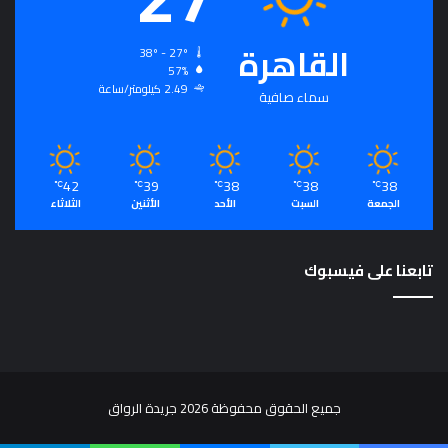
القاهرة
38º - 27º
57%
2.49 كيلومتر/ساعة
سماء صافية
42
39
38
38
38
℃
℃
℃
℃
℃
الجمعة
السبت
الأحد
الأثنين
الثلاثاء
تابعنا على فيسبوك
جميع الحقوق محفوظة 2026 جريدة الرواق