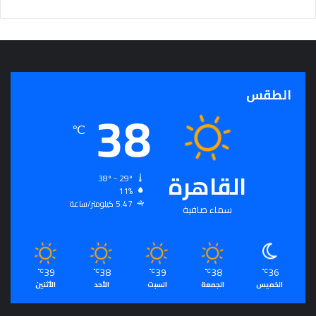
الطقس
38
℃
القاهرة
38º - 29º
11%
5.47 كيلومتر/ساعة
سماء صافية
39
38
39
38
36
℃
℃
℃
℃
℃
الخميس
الجمعة
السبت
الأحد
الأثنين