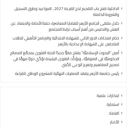
الإعدادية
بالأزهر
الداخلية تفتح باب التقديم لحج القرعة 2027.. المواعيد وطرق التسجيل
والشروط الكاملة
خلال ملتقى الجامع الأزهر للقضايا المعاصرة: حفظ الأمانة والابتعاد عن
الغش والتدليس من أهم أسباب ترابط المجتمع
ختام امتحانات الدور الثاني للشهادة الابتدائية والبرنامج التأهيلي للطلاب
الملحقين على الشهادة الإعدادية بالأزهر
أمين “البحوث الإسلاميَّة” يفتتح مقرًّا جديدًا للجنة الفتوى بمجمَّع المصالح
الحكوميَّة في المنوفيَّة.. ويؤكِّد: الفتوى الرشيدة تؤدِّي دورًا مهمًّا في
تصحيح المفاهيم وتعزيز الوعي الدِّيني
رئيس جامعة الأزهر يتفقد التصفيات النهائية للمشروع الوطني للقراءة
ابتكارات علمية
استمارة
اقتصاد
الأخبار