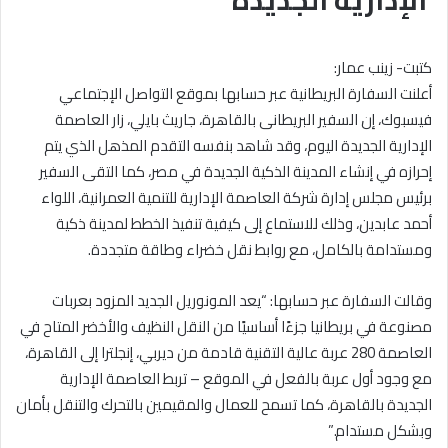
الإدارية الجديدة
كتبت- زينب عمار:
أعلنت السفارة البريطانية عبر حسابها بموقع التواصل الإجتماعي
فيسبوك، إن السفير البريطانى بالقاهرة، جاريث بايلي، زار العاصمة
الإدارية الجديدة اليوم، وقد شاهد بنفسه التقدم المذهل الذي يتم
إحرازه في إنشاء المدينة الذكية الجديدة في مصر، كما التقى السفير
برئيس مجلس إدارة شركة العاصمة الإدارية للتنمية العمرانية، اللواء
أحمد عابدين، وذلك للاستماع إلى كيفية تنفيذ الخطط لمدينة ذكية
ومستدامة بالكامل، مع روابط نقل خضراء وطاقة متجددة.
وقالت السفارة عبر حسابها: “يعد المونوريل الجديد المزود بعربات
مصنوعة في بريطانيا جزءًا أساسيًا من النقل النظيف والأخضر المتاح في
العاصمة 280 عربة عالية التقنية قادمة من ديربي، إنجلترا إلى القاهرة،
مع وجود أول عربة بالفعل في الموقع – تربط العاصمة الإدارية
الجديدة بالقاهرة، كما تسمح للعمال والمقيمين بالتحرك والتنقل بأمان
وبشكل مستدام.”