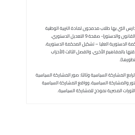
الجامع
الأزهر
للقضايا
الخميس, 6 أغسطس 2026
المعاصرة:
خلال ملتقى الجامع الأزهر للقضايا
مدارس التي بها طلاب مدمجون لمادة التربية الوطنية
حفظ
التقديم لحج
المعاصرة: حفظ الأمانة والابتعاد عن
للصف الثالث الثانوي، حيث جاءت المحذوفات تشمل: الفصل الأول ( القانون والدستور)- صفحة 9 التعديل الدستوري،
الأمانة
.. المواعيد وطرق
الغش والتدليس من أهم أسباب
والابتعاد
 المصري 2014، وصفحة 16سادسا: المحكمة الدستورية العليا – تشكيل المحكمة الدستورية،
لكاملة
ترابط المجتمع
عن
ات 17 و19 و20 الديمقراطية وعلاقتها بالمفاهيم الأخرى، والفصل الثالث (الأحزاب
الغش
والتدليس
من
لرابع المشاركة السياسية وثالثا: صور المشاركة السياسية
أهم
أسباب
اركة السياسية صفحة41، وسابعا : الدستور والمشاركة السياسية، وواقع المشاركة السياسية
ترابط
المجتمع