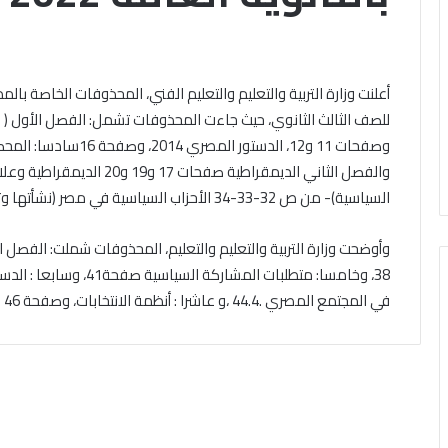
باب
الخميس, 6 أغسطس 2026
ال مشاركته في الملتقى الفكري
تقى
التقديم
ري
أوَّل لمنطقة وعظ المنوفيَّة.. أمين
لحج
ل
القرعة
لبحوث الإسلاميَّة): الهُويَّة
أعلنت وزارة التربية والتعليم والتعليم الفني، المحذوفات الخاصة بال
الخميس, 6 أغسطس 2026
قة
2027..
إيمانيَّة والأخلاقيَّة حجر أساس
الداخلية تفتح باب 
المواعيد
حقيق السِّلم المجتمعي ومصدر
القرعة 2027
يَّة..
وطرق
وصفحات 11 و12، الدستور
حقيق الرُّقي
التسجيل والشروط ا
التسجيل
والفصل الثاني الديمقراطية صفح
حوث
والشروط
السياسية)- من ص 32-33-34 الأحزاب السياسية في مصر (نشأتها وتطورها).
اميَّة):
الكاملة
َّة
وأوضحت وزارة التربية والتعليم والتعليم، المحذوفات شملت: الفصل ا
نيَّة
لاقيَّة
38، وخامسا: متطلبات المش
في المجتمع المصري .44.4 ،و عاشرا : أنظمة الانتخابات، وصفحة 46 الثورات المصرية نموذج للمشاركة السياسية.
س
يق
م
تمعي
در
يق
ي