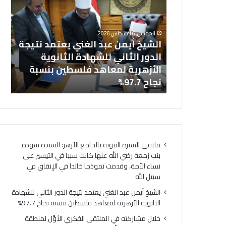
عبد
في
خل
الغني
المل
بالجامع
يعتمد
الفك
ال
الخميس, 6 أغسطس 2026
نتيجة
الأوَّ
نت زمعة رضي
الشيخ أيمن عبد الغني يعتمد نتيجة
(ا
الدور
لمنط
 التيسير على
الدور الثاني للشهادة الثانوية
ال
الثاني
وعظ
ذجا خالدا
الأزهرية لمعاهد فلسطين بنسبة
لت
للشهادة
المنوف
ه
نجاح 97.7%
لت
الثانوية
أمين
الأزهرية
(الب
لمعاهد
الإسل
فلسطين
الهُوي
بنسبة
الإيما
نجاح
والأخ
ملتقى السيرة النبوية بالجامع الأزهر: السيدة سودة
97.7%
حجر
بنت زمعة رضي الله عنها كانت سببا في التيسير على
أسا
نساء الأمة، وقدمت نموذجا خالدا في الإنفاق في
لتحق
سبيل الله
السِّل
المج
الشيخ أيمن عبد الغني يعتمد نتيجة الدور الثاني للشهادة
ومص
الثانوية الأزهرية لمعاهد فلسطين بنسبة نجاح 97.7%
لتحق
خلال مشاركته في الملتقى الفكري الأوَّل لمنطقة
الرُّق