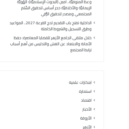
وعظ المنوفيَّة.. أمين (البحوث الإسلاميَّة): الهُويَّة
الإيمانيَّة والأخلاقيَّة حجر أساس لتحقيق السِّلم
المجتمعي ومصدر لتحقيق الرُّقي
الداخلية تفتح باب التقديم لحج القرعة 2027.. المواعيد
وطرق التسجيل والشروط الكاملة
خلال ملتقى الجامع الأزهر للقضايا المعاصرة: حفظ
الأمانة والابتعاد عن الغش والتدليس من أهم أسباب
ترابط المجتمع
ابتكارات علمية
استمارة
اقتصاد
الأخبار
الأروقة
الأزهر