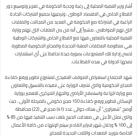
أشار وزير التنمية المحلية إلى رغبة وجدية الحكومة في تعزيز وتوسيع دور
القطاع الخاص في الاقتصاد الوطنى ، وترحيبها بجميع الشركات الجادة
الراغبة في الشراكة مع الحكومة في العديد من المجالات والملفات
التي تهم المواطنين ، مشيراً إلى أنه من بين الملفات التي تهتم وزارة
التنمية المحلية بالتعاون فيها مع القطاع الخاص والشركات الوطنية
هي منظومة المخلفات الصلبة الجديدة والمجازر الحكومية المطورة
لحسن إدارة تلك المشروعات بصورة جيدة تحافظ على أي استثمارات
تضخها الدولة في هذه القطاعات.
شهد الاجتماع استعراض الموقف التنفيذي لمشروع تطوير ورفع كفاءة
المجازر الحكومية والتي تشرف الوزارة على تنفيذه بالتنسيق والتعاون
مع وزارة الزراعة واستصلاح الأراضى والجهاز المركزي للتعمير بوزارة
الإسكان لتطوير ورفع كفاءة 150 مجزر حكومي بالمرحلة الأولى ، حيث
أوضح “شعراوى” أن هناك حوالى عدد (41) مجزر فى (22) محافظة
والتى تمثل الأعلى فى معدلات الذبيح بلغت نسب التنفيذ فيها من 85 %
إلى 100 % وخلال شهر فبراير القادم سيتم الإنتهاء من كافة الأعمال
الخاصة بتوريد المعدات والآلات الجديدة للمجازر.