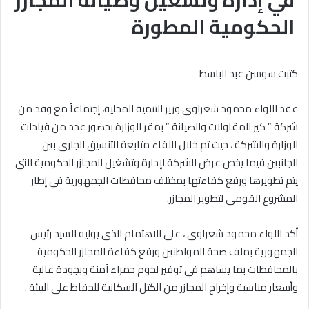
في إدارة وتشغيل وصيانة المجازر
الحكومية المطورة
كتبت سوسن عبد الباسط
عقد اللواء محمود شعراوى وزير التنمية المحلية، إجتماعاً مع وفد من
شركة ” كير للمقاولات والصيانة ” بمقر الوزارة بحضور عدد من قيادات
الوزارة والشركة ، حيث تم خلال اللقاء متابعة التنسيق الجارى بين
الجانبين فيما يخص عرض الشركة لإدارة وتشغيل المجازر الحكومية التي
يتم تطويرها ورفع كفاءتها بمختلف محافظات الجمهورية في إطار
المشروع القومى لتطوير المجازر.
أكد اللواء محمود شعراوى ، على الاهتمام الذى يوليه السيد رئيس
الجمهورية بملف صحة المواطنين ورفع كفاءة المجازر الحكومية
بالمحافظات بما يساهم في توفير لحوم حمراء آمنة وبجودة عالية
وأسعار مناسبة وإخراج المجازر من الكتل السكانية للحفاظ على البيئة .