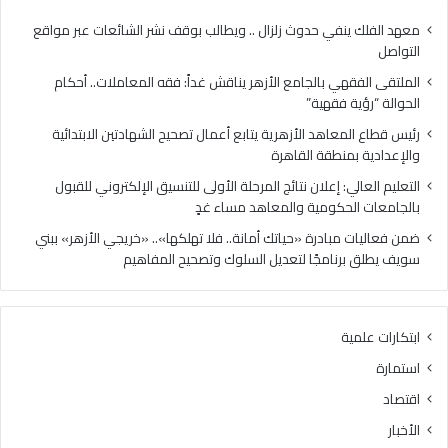
معهد الفلك ينفي حدوث زلزال .. ويطالب بوقف نشر الشائعات عبر مواقع
التواصل
الملتقى الفقهي بالجامع الأزهر يناقش غداً: فقه المعاملات.. أحكام
الحوالة “رؤية فقهية”
رئيس قطاع المعاهد الأزهرية يتابع أعمال تصحيح الشهادتين الابتدائية
والإعدادية بمنطقة القاهرة
التعليم العالي: إعلان نتائج المرحلة الأولى للتنسيق الإلكتروني للقبول
بالجامعات الحكومية والمعاهد مساء غدٍ
ضمن فعاليات مبادرة «حياتك أمانة.. فلا تهلكها».. «خريجي الأزهر» ببني
سويف يطلق برنامجًا لتعديل السلوك وتصحيح المفاهيم
ابتكارات علمية
استمارة
اقتصاد
الأخبار