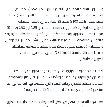
وأشار وزير التنمية المحلية إلى أنه تم الانتهاء من عدد (2) مجزر هى (
لقانة بمحافظة البحيرة ، مجزر رأس غارب بمحافظة البحر الاحمر ) ، كما
بلغت نسب التنفيذ 100% بعدد 29 مجزر وجارى تركيب المعدات
الكهروميكانيكال ، كما تراوحت نسب التنفيذ من 85% الى 90% بعدد (3
مجازر ) وهى ( دسوق بمحافظة كفر الشيخ /جنزور بمحافظة المنوفية /
فاقوس بمحافظة الشرقية) هذا بالإضافة إلى إنشاء مجزرين ( حكومي
واستثماري ) ومحجر صحى وكوكر تدوير مخلفات حيوانية بمحافظة
دمياط حيث بلغت نسبة التنفيذ 85% وجارى البدء فى الأعمال
الكهروميكانيكال .
أكد اللواء محمود شعراوى على أهمية وجود تصور لدى الشركة
للتعاون مع الجزارين والعمالة والأطباء البيطريين في إطار المنظومة
الجديدة لعملية تشغيل وإدارة المجازر التي ستقوم بها الشركة في إطار
مشروع تطوير ورفع كفاءة المجازر بمحافظات الجمهورية.
كما شهد الاجتماع استعراض بعض المقترحات الخاصة بطريقة التعاون