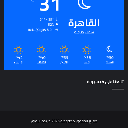
31
القاهرة
31º - 29º
52%
8.01 كيلومتر/ساعة
سماء صافية
42
40
39
38
30
℃
℃
℃
℃
℃
السبت
الأحد
الأثنين
الثلاثاء
الأربعاء
تابعنا على فيسبوك
جميع الحقوق محفوظة 2026 جريدة الرواق