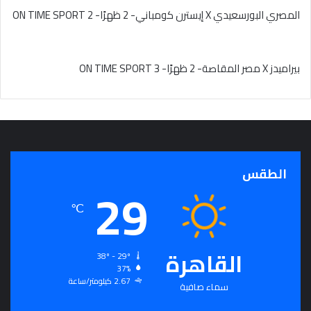
المصري البورسعيدي X إيسترن كومباني- 2 ظهرًا- 2 ON TIME SPORT
بيراميدز X مصر المقاصة- 2 ظهرًا- 3 ON TIME SPORT
الطقس
29
℃
القاهرة
38º - 29º
37%
2.67 كيلومتر/ساعة
سماء صافية