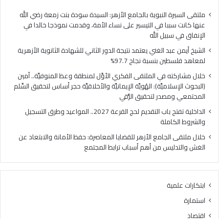
فلسطين
الهُو
بنسبة
الإيم
ملتقى السيرة النبوية بالجامع الأزهر: السيدة سودة بنت زمعة رضي الله
نجاح
والأ
عنها كانت سببا في التيسير على نساء الأمة، وقدمت نموذجا خالدا في
97.7%
حجر
الإنفاق في سبيل الله
أس
الشيخ أيمن عبد الغني يعتمد نتيجة الدور الثاني للشهادة الثانوية الأزهرية
لتح
لمعاهد فلسطين بنسبة نجاح 97.7%
السّ
الم
خلال مشاركته في الملتقى الفكري الأوَّل لمنطقة وعظ المنوفيَّة.. أمين
ومص
(البحوث الإسلاميَّة): الهُويَّة الإيمانيَّة والأخلاقيَّة حجر أساس لتحقيق السِّلم
لتح
المجتمعي ومصدر لتحقيق الرُّقي
الرُّ
الداخلية تفتح باب التقديم لحج القرعة 2027.. المواعيد وطرق التسجيل
والشروط الكاملة
خلال ملتقى الجامع الأزهر للقضايا المعاصرة: حفظ الأمانة والابتعاد عن
الغش والتدليس من أهم أسباب ترابط المجتمع
ابتكارات علمية
استمارة
اقتصاد