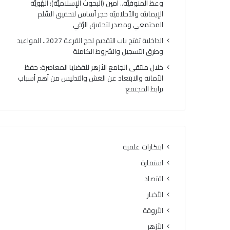
وعظ المنوفيَّة.. أمين (البحوث الإسلاميَّة): الهُويَّة
الإيمانيَّة والأخلاقيَّة حجر أساس لتحقيق السِّلم
المجتمعي ومصدر لتحقيق الرُّقي
الداخلية تفتح باب التقديم لحج القرعة 2027.. المواعيد
وطرق التسجيل والشروط الكاملة
خلال ملتقى الجامع الأزهر للقضايا المعاصرة: حفظ
الأمانة والابتعاد عن الغش والتدليس من أهم أسباب
ترابط المجتمع
ابتكارات علمية
استمارة
اقتصاد
الأخبار
الأروقة
الأزهر