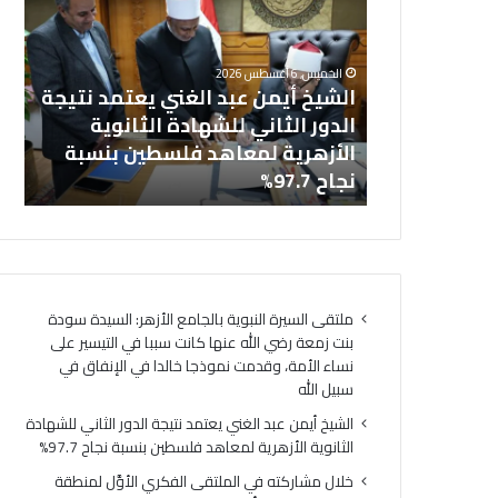
عبد
في
خل
الغني
المل
بالجامع
يعتمد
الفك
ال
الخميس, 6 أغسطس 2026
نتيجة
الأوَّ
نت زمعة رضي
الشيخ أيمن عبد الغني يعتمد نتيجة
(ا
الدور
لمنط
 التيسير على
الدور الثاني للشهادة الثانوية
ال
الثاني
وعظ
ذجا خالدا
الأزهرية لمعاهد فلسطين بنسبة
لت
للشهادة
المنوف
ه
نجاح 97.7%
لت
الثانوية
أمين
الأزهرية
(الب
لمعاهد
الإسل
فلسطين
الهُوي
بنسبة
الإيما
نجاح
والأخ
ملتقى السيرة النبوية بالجامع الأزهر: السيدة سودة
97.7%
حجر
بنت زمعة رضي الله عنها كانت سببا في التيسير على
أسا
نساء الأمة، وقدمت نموذجا خالدا في الإنفاق في
لتحق
سبيل الله
السِّل
المج
الشيخ أيمن عبد الغني يعتمد نتيجة الدور الثاني للشهادة
ومص
الثانوية الأزهرية لمعاهد فلسطين بنسبة نجاح 97.7%
لتحق
خلال مشاركته في الملتقى الفكري الأوَّل لمنطقة
الرُّق