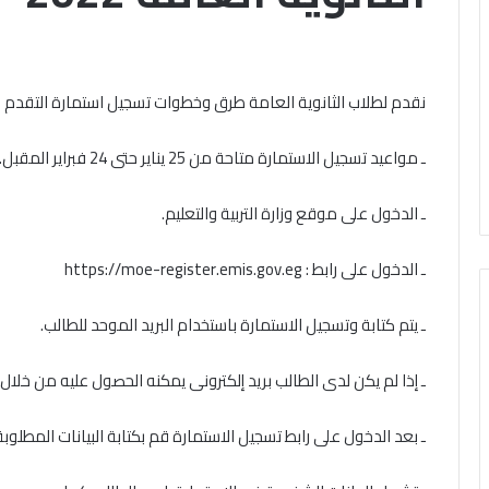
باب
الخميس, 6 أغسطس 2026
ال مشاركته في الملتقى الفكري
تقى
التقديم
ري
أوَّل لمنطقة وعظ المنوفيَّة.. أمين
لحج
ل
القرعة
لبحوث الإسلاميَّة): الهُويَّة
نقدم لطلاب الثانوية العامة طرق وخطوات تسجيل استمارة التقدم لامتحا
الخميس, 6 أغسطس 2026
قة
2027..
إيمانيَّة والأخلاقيَّة حجر أساس
الداخلية تفتح باب 
المواعيد
حقيق السِّلم المجتمعي ومصدر
القرعة 2027
يَّة..
ـ مواعيد تسجيل الاستمارة متاحة من 25 يناير حتى 24 فبراير المقبل.
وطرق
حقيق الرُّقي
التسجيل والشروط ا
التسجيل
حوث
والشروط
ـ الدخول على موقع وزارة التربية والتعليم.
اميَّة):
الكاملة
َّة
ـ الدخول على رابط : https://moe-register.emis.gov.eg
نيَّة
لاقيَّة
ـ يتم كتابة وتسجيل الاستمارة باستخدام البريد الموحد للطالب.
س
يق
ـ إذا لم يكن لدى الطالب بريد إلكترونى يمكنه الحصول عليه من خلال ر
م
تمعي
در
ـ بعد الدخول على رابط تسجيل الاستمارة قم بكتابة البيانات المطلوبة
يق
ي