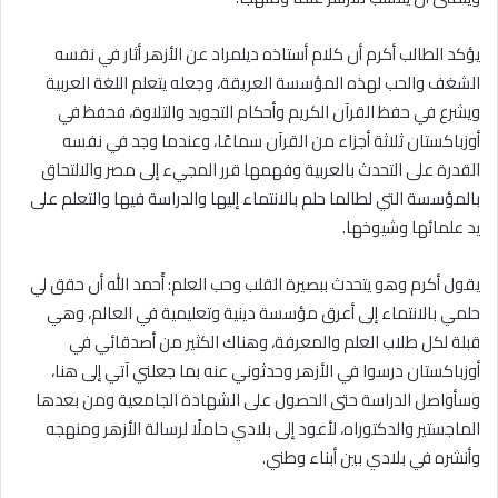
يؤكد الطالب أكرم أن كلام أستاذه ديلمراد عن الأزهر أثار في نفسه
الشغف والحب لهذه المؤسسة العريقة، وجعله يتعلم اللغة العربية
ويشرع في حفظ القرآن الكريم وأحكام التجويد والتلاوة، فحفظ في
أوزباكستان ثلاثة أجزاء من القرآن سماعًا، وعندما وجد في نفسه
القدرة على التحدث بالعربية وفهمها قرر المجيء إلى مصر والالتحاق
بالمؤسسة التي لطالما حلم بالانتماء إليها والدراسة فيها والتعلم على
يد علمائها وشيوخها.
يقول أكرم وهو يتحدث ببصيرة القلب وحب العلم: أَحمد الله أن حقق لي
حلمي بالانتماء إلى أعرق مؤسسة دينية وتعليمية في العالم، وهي
قبلة لكل طلاب العلم والمعرفة، وهناك الكثير من أصدقائي في
أوزباكستان درسوا في الأزهر وحدثوني عنه بما جعلني آتي إلى هنا،
وسأواصل الدراسة حتى الحصول على الشهادة الجامعية ومن بعدها
الماجستير والدكتوراه، لأعود إلى بلادي حاملًا لرسالة الأزهر ومنهجه
وأنشره في بلادي بين أبناء وطني.