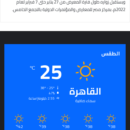
ويستقبل زواره طول فترة المعرض من 27 يناير حتى 7 فبراير لعام
2022م، بمركز مصر للمعارض والمؤتمرات الدولية بالتجمع الخامس.
الطقس
25
℃
القاهرة
38º - 25º
47%
2.55 كيلومتر/ساعة
سماء صافية
42
39
38
38
38
℃
℃
℃
℃
℃