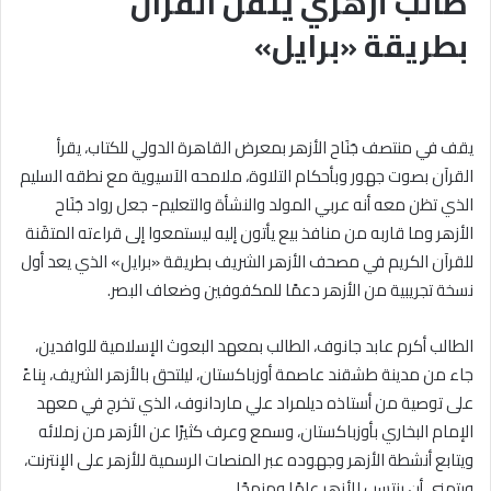
طالب أزهري يتقن القرآن
بطريقة «برايل»
يقف في منتصف جَنَاح الأزهر بمعرض القاهرة الدولي للكتاب، يقرأ
القرآن بصوت جهور وبأحكام التلاوة، ملامحه الآسيوية مع نطقه السليم
الذي تظن معه أنه عربي المولد والنشأة والتعليم- جعل رواد جَنَاح
الأزهر وما قاربه من منافذ بيع يأتون إليه ليستمعوا إلى قراءته المتقَنة
للقرآن الكريم في مصحف الأزهر الشريف بطريقة «برايل» الذي يعد أول
نسخة تجريبية من الأزهر دعمًا للمكفوفين وضعاف البصر.
الطالب أكرم عابد جانوف، الطالب بمعهد البعوث الإسلامية للوافدين،
جاء من مدينة طشقند عاصمة أوزباكستان، ليلتحق بالأزهر الشريف، بِناءً
على توصية من أستاذه ديلمراد علي ماردانوف، الذي تخرج في معهد
الإمام البخاري بأوزباكستان، وسمع وعرف كثيرًا عن الأزهر من زملائه
ويتابع أنشطة الأزهر وجهوده عبر المنصات الرسمية للأزهر على الإنترنت،
ويتمنى أن ينتسب للأزهر علمًا ومنهجًا.