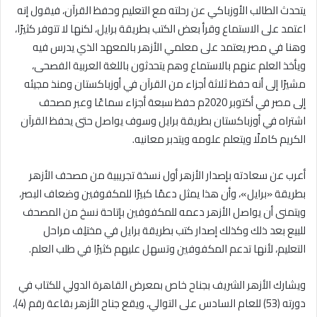
يتحدث الطالب الأوزباكي عن رحلته مع التعليم وحفظ القرآن، فيقول إنه
اعتمد على الاستماع وقرأ بعض الكتب بطريقة برايل، لكنها لا تتوفر كثيرًا،
وهنا في مصر يعتمد على معلمي الأزهر بالمعهد الذي يدرس فيه
ويأخذ العلم عنهم بالاستماع وهم يتحدثون باللغة العربية الفصحى،
مشيرًا إلى أنه حفظ ثلاثة أجزاء من القرآن في أوزباكستان ومنذ مجيئه
إلى مصر في أكتوبر 2020م حفظ سبعة أجزاء سماعًا وعبر مصحف
اشتراه في أوزباكستان بطريقة برايل وسوف يواصل حتى يحفظ القرآن
الكريم كاملًا ويتعلم علومه ويتدبر معانيه.
أعرب عن سعادته بإصدار الأزهر أول نسخة تجريبية من مصحف الأزهر
بطريقة «برايل»، وأن هذا يمثل دعمًا كبيرًا للمكفوفين وضعاف البصر،
ويتمنى أن يواصل الأزهر دعمه للمكفوفين بإتاحة نسخ من المصحف
للبيع بعد ذلك وكذلك إصدار كتب بطريقة برايل في مختلِف مراحل
التعليم، لأنها تدعم المكفوفين وتسهل عليهم كثيرًا في طلب العلم.
ويشارك الأزهر الشريف بجناح خاص بمعرض القاهرة الدولي للكتاب في
دورته (53) للعام السادس على التوالي، ويقع جناح الأزهر بقاعة رقم (4)،