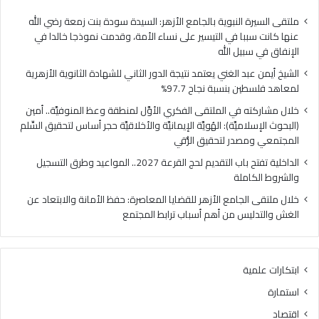
فلسطين
الهُو
بنسبة
الإيم
ملتقى السيرة النبوية بالجامع الأزهر: السيدة سودة بنت زمعة رضي الله
نجاح
والأ
عنها كانت سببا في التيسير على نساء الأمة، وقدمت نموذجا خالدا في
97.7%
حجر
الإنفاق في سبيل الله
أس
الشيخ أيمن عبد الغني يعتمد نتيجة الدور الثاني للشهادة الثانوية الأزهرية
لتح
لمعاهد فلسطين بنسبة نجاح 97.7%
السّ
الم
خلال مشاركته في الملتقى الفكري الأوَّل لمنطقة وعظ المنوفيَّة.. أمين
ومص
(البحوث الإسلاميَّة): الهُويَّة الإيمانيَّة والأخلاقيَّة حجر أساس لتحقيق السِّلم
لتح
المجتمعي ومصدر لتحقيق الرُّقي
الرُّ
الداخلية تفتح باب التقديم لحج القرعة 2027.. المواعيد وطرق التسجيل
والشروط الكاملة
خلال ملتقى الجامع الأزهر للقضايا المعاصرة: حفظ الأمانة والابتعاد عن
الغش والتدليس من أهم أسباب ترابط المجتمع
ابتكارات علمية
استمارة
اقتصاد