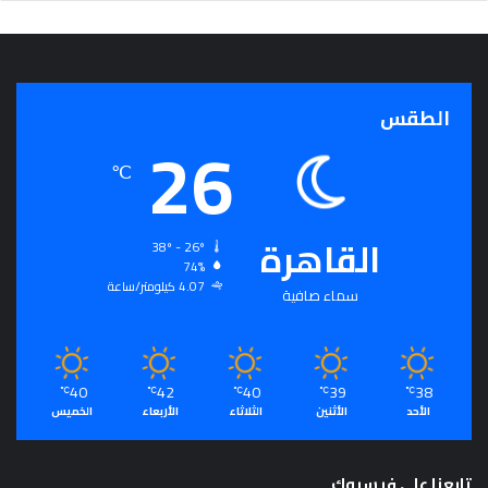
الطقس
26
℃
القاهرة
38º - 26º
74%
4.07 كيلومتر/ساعة
سماء صافية
40
42
40
39
38
℃
℃
℃
℃
℃
الأحد
الأثنين
الثلاثاء
الأربعاء
الخميس
تابعنا على فيسبوك