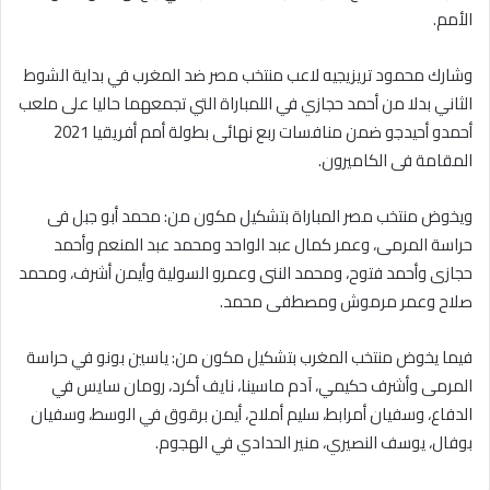
الأمم.
وشارك محمود تريزيجيه لاعب منتخب مصر ضد المغرب في بداية الشوط
الثاني بدلا من أحمد حجازي في اللمباراة التي تجمعهما حاليا على ملعب
أحمدو أحيدجو ضمن منافسات ربع نهائى بطولة أمم أفريقيا 2021
المقامة فى الكاميرون.
ويخوض منتخب مصر المباراة بتشكيل مكون من: محمد أبو جبل فى
حراسة المرمى، وعمر كمال عبد الواحد ومحمد عبد المنعم وأحمد
حجازى وأحمد فتوح، ومحمد الننى وعمرو السولية وأيمن أشرف، ومحمد
صلاح وعمر مرموش ومصطفى محمد.
فيما يخوض منتخب المغرب بتشكيل مكون من: ياسين بونو في حراسة
المرمى وأشرف حكيمي، آدم ماسينا، نايف أكرد، رومان سايس في
الدفاع، وسفيان أمرابط، سليم أملاح، أيمن برقوق في الوسط، وسفيان
بوفال، يوسف النصيري، منير الحدادي في الهجوم.