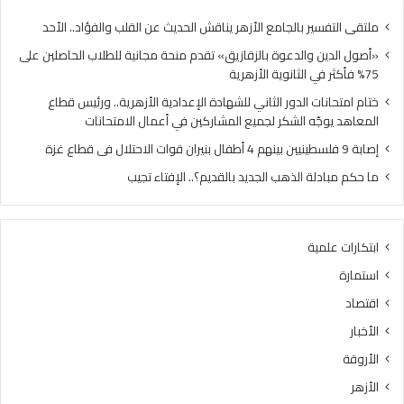
في
لجم
الثانوية
الم
ملتقى التفسير بالجامع الأزهر يناقش الحديث عن القلب والفؤاد.. الأحد
الأزهرية
في
«أصول الدين والدعوة بالزقازيق» تقدم منحة مجانية للطلاب الحاصلين على
أعم
75% فأكثر في الثانوية الأزهرية
الام
ختام امتحانات الدور الثاني للشهادة الإعدادية الأزهرية.. ورئيس قطاع
المعاهد يوجّه الشكر لجميع المشاركين في أعمال الامتحانات
إصابة 9 فلسطينيين بينهم 4 أطفال بنيران قوات الاحتلال فى قطاع غزة
ما حكم مبادلة الذهب الجديد بالقديم؟.. الإفتاء تجيب
ابتكارات علمية
استمارة
اقتصاد
الأخبار
الأروقة
الأزهر