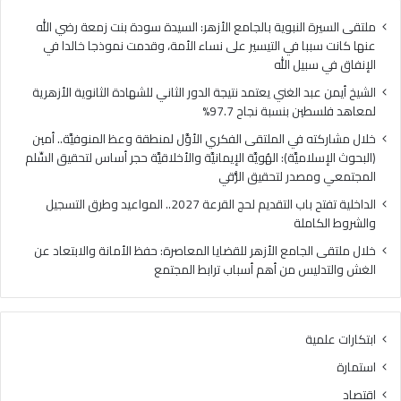
فلسطين
الهُو
بنسبة
الإيم
ملتقى السيرة النبوية بالجامع الأزهر: السيدة سودة بنت زمعة رضي الله
نجاح
والأ
عنها كانت سببا في التيسير على نساء الأمة، وقدمت نموذجا خالدا في
97.7%
حجر
الإنفاق في سبيل الله
أس
الشيخ أيمن عبد الغني يعتمد نتيجة الدور الثاني للشهادة الثانوية الأزهرية
لتح
لمعاهد فلسطين بنسبة نجاح 97.7%
السّ
الم
خلال مشاركته في الملتقى الفكري الأوَّل لمنطقة وعظ المنوفيَّة.. أمين
ومص
(البحوث الإسلاميَّة): الهُويَّة الإيمانيَّة والأخلاقيَّة حجر أساس لتحقيق السِّلم
لتح
المجتمعي ومصدر لتحقيق الرُّقي
الرُّ
الداخلية تفتح باب التقديم لحج القرعة 2027.. المواعيد وطرق التسجيل
والشروط الكاملة
خلال ملتقى الجامع الأزهر للقضايا المعاصرة: حفظ الأمانة والابتعاد عن
الغش والتدليس من أهم أسباب ترابط المجتمع
ابتكارات علمية
استمارة
اقتصاد