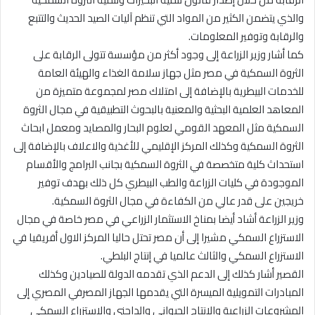
والذي يتضمن الكثير من المواد التي تنظم آليات الصيد الحديث والتتبع
والرقابة وتوفير المعلومات.
كما أشار وزير الزراعة إلى وجود أكثر من مؤسسة تتولى الرقابة على
الثروة السمكية في مصر مثل جهاز سلامة الغذاء والهيئة العامة
للخدمات البيطرية بالإضافة إلى امتلاك مصر لمجموعة متميزة من
المعاهد العلمية البحثية والمعنية بالبحوث التطبيقية في مجال الثروة
السمكية مثل المعهد القومي لعلوم البحار والمصايد ومعمل ابحاث
الثروة السمكية وكذلك المركز الإقليمي للأغذية والاعلاف بالإضافة إلى
استحداث كلية متخصصة في الثروة السمكية بجانب البرامج والأقسام
الموجودة في كليات الزراعة والطب البيطري كل ذلك بهدف توفير
خريجين على قدر عالي من الكفاءة في مجال الثروة السمكية.
وزير الزراعة أشاد أيضا بمناخ الاستثمار الزراعي في مصر خاصة في مجال
الاستزراع السمكي مشيرا إلى أن مصر تحتل حاليا المركز الاول أفريقيا في
الاستزراع السمكي والثالث عالميا في إنتاج البلطي.
القصير أشار كذلك إلى الدعم الذي تقدمه الدولة للصيادين وكذلك
المبادرات التمويلية الميسرة التي يقدمها الجهاز المصرفي المصري إلى
المشروعات الزراعية والانتاج الحيواني والداجني والاستزراع السمكي