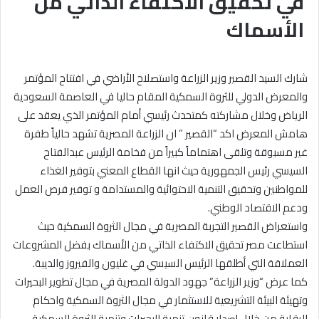
في تحقيق الاكتفاء الذاتي من
الأسماك
شارك السيد القصير وزير الزراعة واستصلاح الأراضي في افتتاح المؤتمر
والمعرض الدولي للثروة السمكية المقام حاليا في العاصمة السعودية
الرياض وخلال مشاركته كمتحدث رئيسي أمام المؤتمر الذي يعقد على
هامش المعرض اكد “القصير ” ان الزراعة المصرية تشهد حالياً طفرة
غير مسبوقة وتلقى اهتماماً كبيراً من فخامة الرئيس عبدالفتاح
السيسي رئيس الجمهورية حيث انها القطاع المعني بتوفير الغذاء
للمواطنين وتحقيق التنمية الاحتوائية والمستدامة و توفير فرص العمل
ودعم الاقتصاد الوطني.
واستعراض القصير التجربة المصرية في مجال الثروة السمكية حيث
استطاعت مصر تحقيق الاكتفاء الذاتي من الأسماك بفضل المشروعات
العملاقة التي أطلقها الرئيس السيسي في غليون والفيروز والديبة.
كما عرض “وزير الزراعة” جهود الدولة المصرية في مجال تطوير البحيرات
وتهيئة البيئة التشريعية للاستثمار في مجال الثروة السمكية واحكام
الرقابة من خلال إصدار قانون تنمية البحيرات وتنمية الثروة السمكية