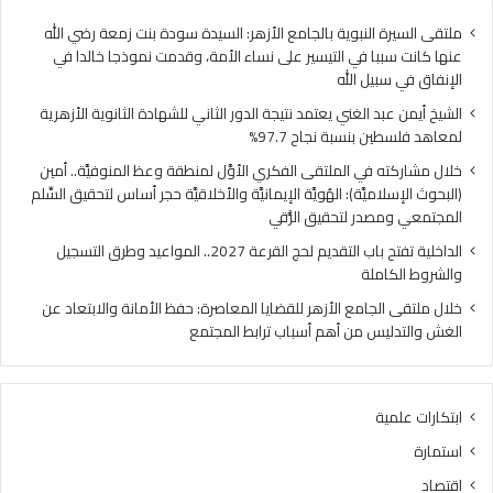
فلسطين
الهُو
بنسبة
الإيم
ملتقى السيرة النبوية بالجامع الأزهر: السيدة سودة بنت زمعة رضي الله
نجاح
والأ
عنها كانت سببا في التيسير على نساء الأمة، وقدمت نموذجا خالدا في
97.7%
حجر
الإنفاق في سبيل الله
أس
الشيخ أيمن عبد الغني يعتمد نتيجة الدور الثاني للشهادة الثانوية الأزهرية
لتح
لمعاهد فلسطين بنسبة نجاح 97.7%
السّ
الم
خلال مشاركته في الملتقى الفكري الأوَّل لمنطقة وعظ المنوفيَّة.. أمين
ومص
(البحوث الإسلاميَّة): الهُويَّة الإيمانيَّة والأخلاقيَّة حجر أساس لتحقيق السِّلم
لتح
المجتمعي ومصدر لتحقيق الرُّقي
الرُّ
الداخلية تفتح باب التقديم لحج القرعة 2027.. المواعيد وطرق التسجيل
والشروط الكاملة
خلال ملتقى الجامع الأزهر للقضايا المعاصرة: حفظ الأمانة والابتعاد عن
الغش والتدليس من أهم أسباب ترابط المجتمع
ابتكارات علمية
استمارة
اقتصاد