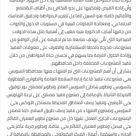
وأن إتاحة الفرص وتمكينها على نحو مُتكافئ بين أطياف الـمُجتمع
والأقاليم كافة؛ هو السبيل الفاعل لتعزيز الـمواطنة وتحقيق التماسك
الاجتماعي، ومعالجة التفاوتات البينية في مستويات الدخول والثروات.
من جانبها أشارت الدكتورة هبه مغيب إلى أهمية مثل هذه الجولات
الميدانية التي تأتي بهدف متابعة ما تم تحقيقه على أرض الواقع من
مشروعات مدرجة بالخطة الاستثمارية، والتعرف على معوقات التنفيذ
وإتاحة الحلول اللازمة بما يسهم في تحسين حياة المواطنين من خلال
تنفيذ المشروعات المختلفة داخل محافظتهم.
يشار إلى أن أهم المشروعات التي تم الانتهاء منها بمحافظة السويس
هي مشروعات تنفيذ قاعة إدارة السلامة العامة والطوارئ المتطورة
بالسويس، وتطوير شاطئ السويس العام، وتطوير لممشي بور توفيق
(المرحلة الثانية)، بالإضافة إلى مشروع تنفيذ ممشي على ترعة الهاويس
بحي الأربعين، وتنفيذ رصف المناطق المحيطة بمساكن اللوكس بحي
السويس، ومشروع الانتهاء من تنفيذ رصف طريق السلام. كما تتضمن
المشروعات الجاري العمل عليها كل من مشروع تطوير العمران القائم
بحي فيصل، وتطوير العمران القائم بحي عتاقة، وتطوير قرية عامر بحي
الجانين، واستكمال أعمال المركز التكنولوجي بالمحافظة، بالإضافة إلى