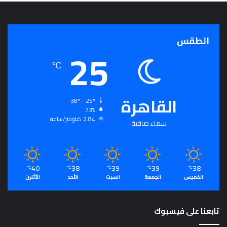
الطقس
25
℃
القاهرة
38º - 25º
73%
2.84 كيلومتر/ساعة
سماء صافية
40
38
39
39
38
℃
℃
℃
℃
℃
الخميس
الجمعة
السبت
الأحد
الأثنين
تابعنا على فيسبوك