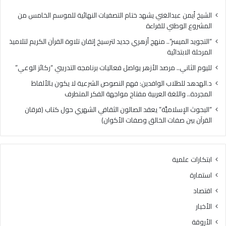
الابتدائية
الشيخ أيمن عبدالغني يشهد ختام التصفيات النهائية للموسم الخامس من
المشروع الوطني للقراءة
“التجويد الميسر”.. منهج أزهري جديد لترسيخ إتقان تلاوة القرآن الكريم لتلاميذ
المرحلة الابتدائية
لليوم الثاني.. مرصد الأزهر يواصل فعاليات برنامجه التدريبي “ركائز الوعي”
د.الهدهد للطلاب الوافدين: فهم النصوص الشرعية لا يكون بالألفاظ
المجردة.. واللغة العربية مفتاح مواجهة الفكر المتطرف
“البحوث الإسلاميَّة” يعقد الصالون الثقافي الشهري حول كتاب (فرقان
القرآن بين صفات الخالق وصفات الأكوان)
ابتكارات علمية
استمارة
اقتصاد
الأخبار
الأروقة