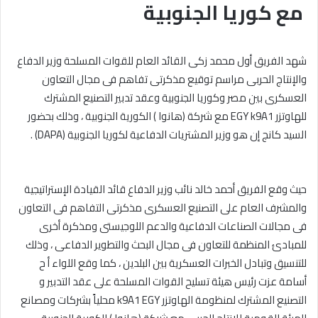
مع كوريا الجنوبية
شهد الفريق أول محمد زكى القائد العام للقوات المسلحة وزير الدفاع
والإنتاج الحربى مراسم توقيع مذكرتى تفاهم فى مجال التعاون
العسكرى بين مصر وكوريا الجنوبية وعقد تدبير التصنيع المشترك
للهاوتزر EGY k9A1 مع شركة (هانوا ) الكورية الجنوبية ، وذلك بحضور
السيد كانج إن هو وزير المشتريات الدفاعية لكوريا الجنوبية (DAPA) .
حيث وقع الفريق أحمد خالد نائب وزير الدفاع قائد القيادة الإستراتيجية
والمشرف العام على التصنيع العسكرى مذكرتى التفاهم فى التعاون
فى مجالات الصناعات الدفاعية والدعم اللوجيستى ومذكرة أخرى
للمبادئ المنظمة للتعاون فى مجال البحث والتطوير الدفاعى ، وذلك
للتنسيق وتبادل الخبرات العسكرية بين البلدين ، كما وقع اللواء أ ح
أسامة عزت رئيس هيئة تسليح القوات المسلحة على عقد التدبير و
التصنيع المشترك لمنظومة الهاوتزر k9A1 EGY محلياً بشركات ومصانع