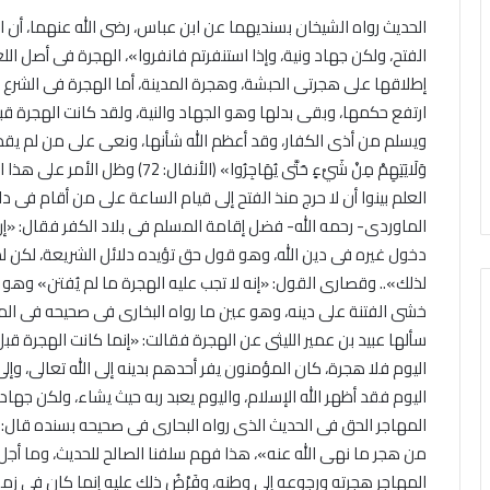
الحديث رواه الشيخان بسنديهما عن ابن عباس، رضى الله عنهما، أن ال
الفتح، ولكن جهاد ونية، وإذا استنفرتم فانفروا»، الهجرة فى أصل الل
إطلاقها على هجرتى الحبشة، وهجرة المدينة، أما الهجرة فى الشرع 
ارتفع حكمها، وبقى بدلها وهو الجهاد والنية، ولقد كانت الهجرة قب
ويسلم من أذى الكفار، وقد أعظم الله شأنها، ونعى على من لم يقم بها فى قوله
وَلَايَتِهِمْ مِنْ شَيْءٍ حَتَّى يُهَا
العلم بينوا أن لا حرج منذ الفتح إلى قيام الساعة على من أقام فى دار
الماوردى- رحمه الله- فضل إقامة المسلم فى بلاد الكفر فقال: «إن
دخول غيره فى دين الله، وهو قول حق تؤيده دلائل الشريعة، لكن لمن
لذلك».. وقصارى القول: «إنه لا تجب عليه الهجرة ما لم يُفتن» وهو
خشى الفتنة على دينه، وهو عين ما رواه البخارى فى صحيحه فى الم
سألها عبيد بن عمير الليثى عن الهجرة فقالت: «إنما كانت الهجرة قبل 
اليوم فلا هجرة، كان المؤمنون يفر أحدهم بدينه إلى الله تعالى، وإل
اليوم فقد أظهر الله الإسلام، واليوم يعبد ربه حيث يشاء، ولكن جهاد 
المهاجر الحق فى الحديث الذى رواه البحارى فى صحيحه بسنده قال
من هجر ما نهى الله عنه»، هذا فهم سلفنا الصالح للحديث، وما أج
المهاجر هجرته ورجوعه إلى وطنه، وفَرْضُ ذلك عليه إنما كان فى زمن