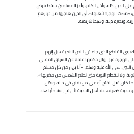
ام على الدين كله، وأذل الكفر، وأعز المسلمين سقط فرض
: «مضت الهجرة لأهلها»، أى الذين هاجروا من ديارهم
رته، ونصرة دينه، وضبط شريعته.
للغوى القاطع الذى جاء فى النص الشريف، بل إنهم
على الهجرة قبل زوال حكمها غفلة عن السياق المقالى
لنبى، صلى الله عليه وسلم،: «أنا برئ من كل مسلم
توبة، ولا تنقطع التوبة حتى تطلع الشمس من مغربها»،
ما كان قبل الفتح، أو على من يفتن فى دينه، ويظل
وهو حديث ضعيف، عند أهل الحديث لأن فى سنده أبا هند