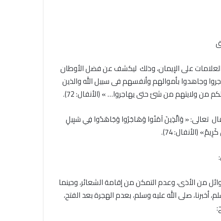
الجامع
الأزهر
للقضايا
الخميس, 6 أغسطس 2026
المعاصرة:
خلال ملتقى الجامع الأزهر للقضايا
ق
حفظ
التقديم لحج
المعاصرة: حفظ الأمانة والابتعاد عن
الأمانة
.. المواعيد وطرق
الغش والتدليس من أهم أسباب
 العلامات على الإيمان، وذلك ليكشف عن فضل الأوطان
والابتعاد
لكاملة
ترابط المجتمع
اجروا وجاهدوا بأموالهم وأنفسهم فى سبيل الله والذين
عن
الغش
م من ولايتهم من شئ حتى يهاجروا… » (الأنفال: 72).
والتدليس
من
 وَالَّذِينَ آمَنُوا وَهَاجَرُوا وَجَاهَدُوا فِي سَبِيلِ
أهم
ٌ كَرِيمٌ» (الأنفال: 74).
أسباب
ترابط
المجتمع
ائل من الأذى، وعدم التمكن من إقامة الشعائر، وحينما
، أخبرنا، صلى الله عليه وسلم، بعدم الهجرة بعد الفتح،
: