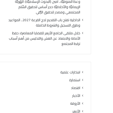
وعظ المنوفيَّة.. أمين (البحوث الإسلاميَّة): الهُويَّة
الإيمانيَّة والأخلاقيَّة حجر أساس لتحقيق السِّلم
المجتمعي ومصدر لتحقيق الرُّقي
الداخلية تفتح باب التقديم لحج القرعة 2027.. المواعيد
وطرق التسجيل والشروط الكاملة
خلال ملتقى الجامع الأزهر للقضايا المعاصرة: حفظ
الأمانة والابتعاد عن الغش والتدليس من أهم أسباب
ترابط المجتمع
ابتكارات علمية
استمارة
اقتصاد
الأخبار
الأروقة
الأزهر