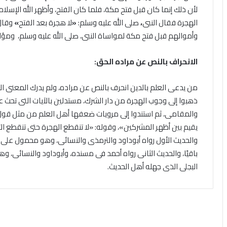
لأن ذلك إنما كان قبل فتح مكة، فلما كان الفتح، وأظهر الله الإسل
الهجرة فقال النبى
،
صلى الله عليه وسلم:
«
لا هجرة بعد الفتح
»
وقال
وأموالهم قبل فتح مكة لمواساة النبى، صلى الله عليه وسلم، ومؤاز
الانحراف بالنص عن مراده الحق:
من يدعى العلم بالدين انحرف بالنص عن مراده، ولم يدرك المعنى ا
ذهبوا إلى وجوب الهجرة من دار الشرك، مستدلين بالآيات التى تحث 
والمقامى، ثم استندوا إلى مرويات ضعفها أهل العلم من مثل قول ا
يقيم بين أظهر المشركين»، وقوله: «لا تنقطع الهجرة حتى تنقطع ال
والحديث الأول رواه أبوداود والترمذى والنسائى، وهو محمول على 
باقيًا، والحديث الثانى رواه أحمد فى مسنده، وأبوداود والنسائى، 
البجلى الذى جهله أهل الحديث.