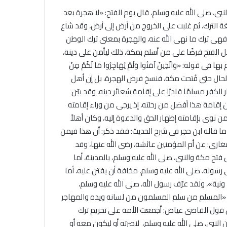
نبى، صلى الله عليه وسلم، قال يوم الفتح: «لا هجرة بعد
غة الترك، ثم غلبت على الخروج من أرض إلى أرض، وقد شاع
فهى ترك ما نهى الله عنه، والهجرة بمعنى ترك الوطن
ل الفتح فرضًا على من أسلم بمكة، ذلك ليأمن على دينه،
: «وَالَّذِينَ آمَنُوا وَلَمْ يُهَاجِرُوا مَا لَكُمْ مِنْ
جِرُوا» (الأنفال: 72) وظل الأمر على هذا الحال حتى فُتحت مكة، فنسخ فرض الهجرة، بل إن أهل
 الكفر مسلمًا قادرًا على إقامة شعائر دينه، وقد بيّن
 إقامة هذا أفضل من رحلته، إذ يرجى من وراء إقامته
 نوى بإقامته إظهار الحق والدعوة إليه، وكان أهلاً
 ما قاله ابن حجر فى شرح الحديث؛ فقد ذكر: أن هذا فيمن
غازى: عن أم المؤمنين عائشة، رضى الله عنها، وقد
فتح مكة والنبى، صلى الله عليه وسلم، بالمدينة، أما
ى رسوله، صلى الله عليه وسلم، مخافة أن يفتن عليه، أما
ونية»، ولقد عرَّف رسول الله، صلى الله عليه وسلم،
: «المسلم من سلم المسلمون من لسانه ويده والمهاجر
ل قول القاضى عياض: أجمعت الأمة على تحريم ترك
 النبى، صلى الله عليه وسلم، لنصرته أو ليكون معه أو