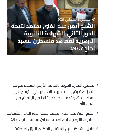
عبد
في
خل
الغني
المل
بالجامع
يعتمد
الفك
ال
الخميس, 6 أغسطس 2026
نتيجة
الأوَّ
نت زمعة رضي
الشيخ أيمن عبد الغني يعتمد نتيجة
(ا
الدور
لمنط
 التيسير على
الدور الثاني للشهادة الثانوية
ال
الثاني
وعظ
ذجا خالدا
الأزهرية لمعاهد فلسطين بنسبة
لت
للشهادة
المنوف
ه
نجاح 97.7%
لت
الثانوية
أمين
الأزهرية
(الب
لمعاهد
الإسل
فلسطين
الهُوي
بنسبة
الإيما
نجاح
والأخ
ملتقى السيرة النبوية بالجامع الأزهر: السيدة سودة
97.7%
حجر
بنت زمعة رضي الله عنها كانت سببا في التيسير على
أسا
نساء الأمة، وقدمت نموذجا خالدا في الإنفاق في
لتحق
سبيل الله
السِّل
المج
الشيخ أيمن عبد الغني يعتمد نتيجة الدور الثاني للشهادة
ومص
الثانوية الأزهرية لمعاهد فلسطين بنسبة نجاح 97.7%
لتحق
خلال مشاركته في الملتقى الفكري الأوَّل لمنطقة
الرُّق