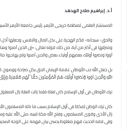
باب
الخميس, 6 أغسطس 2026
ال مشاركته في الملتقى الفكري
أ.د. إبراهيم صلاح الهدهد
تقى
التقديم
ري
أوَّل لمنطقة وعظ المنوفيَّة.. أمين
لحج
ل
القرعة
لبحوث الإسلاميَّة): الهُويَّة
المستشار العلمى لمنظمة خريجى الأزهر، رئيس جامعة الأزهر الأسب
الخميس, 6 أغسطس 2026
قة
2027..
إيمانيَّة والأخلاقيَّة حجر أساس
الداخلية تفتح باب 
المواعيد
حقيق السِّلم المجتمعي ومصدر
القرعة 2027
والحق- سبحانه- قدّم الهجرة على بذل المال والنفس، وجعلها أدل
يَّة..
وطرق
حقيق الرُّقي
التسجيل والشروط ا
ومنزلتها فى أكثر من آية، من ذلك قوله تعالى: «إن الذين آمنوا وه
التسجيل
حوث
والشروط
آووا ونصروا أولئك بعضهم أولياء بعض والذين آمنوا ولم يهاجروا مالك
اميَّة):
الكاملة
َّة
بل جعل الله حب الأوطان علامة الإيمان الحق بكل صراحة ووضوح، قال تعالى: «
نيَّة
اللَّهِ وَالَّذِينَ آوَوا وَّنَصَرُوا أُولَٰئِكَ هُمُ الْمُؤْمِنُونَ حَقًّا ۚ لَّهُم مَّغْفِرَةٌ وَرِزْق
لاقيَّة
س
ترك الأوطان فى أول الإسلام كان لعلة فلما زالت العلة زال المعلول:
يق
م
كان ترك الوطن (مكة) فى أول الإسلام بسبب ما ناله المسلمون الأو
تمعي
زال الأذى وقوى المسلمون، وفتح الله مكة لنبيه، صلى الله عليه وسلم
در
يق
وفى فقه الحديث فهم مغلوط يحسن بيان فهمه على الوجه الصحيح
ي