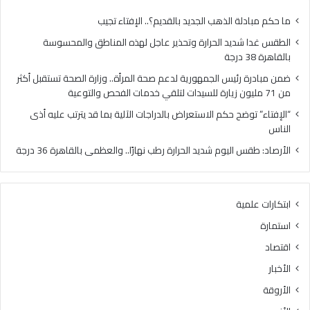
71
ملي
ما حكم مبادلة الذهب الجديد بالقديم؟.. الإفتاء تجيب
زيار
الطقس غدا شديد الحرارة وتحذير عاجل لهذه المناطق والمحسوسة
للس
بالقاهرة 38 درجة
لتل
خدم
ضمن مبادرة رئيس الجمهورية لدعم صحة المرأة.. وزارة الصحة تستقبل أكثر
الف
من 71 مليون زيارة للسيدات لتلقي خدمات الفحص والتوعية
وال
“الإفتاء” توضح حكم الاستعراض بالدراجات الآلية بما قد يترتب عليه أذى
الناس
الأرصاد: طقس اليوم شديد الحرارة رطب نهارًا.. والعظمى بالقاهرة 36 درجة
ابتكارات علمية
استمارة
اقتصاد
الأخبار
الأروقة