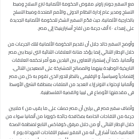
مع السفير جونتر زاوتر، مفوض الحكومة الألمانية لنزع السلاح وضبط
التسلح ومدير عام إدارة النظام الدولى والأمم المتحدة وضبط التسلح
بالخارجية الألمانية، حيث قدَّم السفير الشكر للحكومة الألمانية الجديدة
على إهداء ٤٠٠ ألف جرعة من لقاح أسترازينيكا إلى مصر.
وأوضح السفير خالد جلال أن تقديم الحكومة الألمانية لتلك الجرعات من
خلال الإطار الثنائي إنما يؤكد متانة العلاقات الثنائية التى تربط بين مصر
وألمانيا، كما أن إستمرار التعاون بين البلدين هو أمر تحكمه العلاقات
التاريخية الوطيدة بينهما والمصالح المشتركة على الصعيدين الثنائى،
إقتصادياً وسياسياً، و الإقليمى بالنظر للدور الذى تقوم به كل من مصر
وألمانيا لإحتواء التوتر إزاء العديد من الملفات بمنطقة الشرق الأوسط
فى مقدمتها الأوضاع فى ليبيا والقضية الفلسطينية.
وأضاف سفير مصر فى برلين أن مصر حصلت على ما يقرب من ٤ ملايين
جرعة من اللقاحات الخاصة بمكافحة جائحة كورونا من ألمانيا سواء من
خلال الإطار الثنائى أو من خلال مرفق كوفاكس التابع لمنظمة الصحة
العالمية.كما أشار إلى أنه من المقرر تسليم اللقاحات المهداة يوم ٤