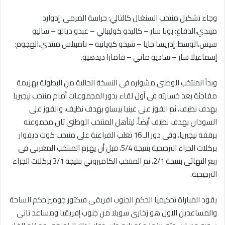
وجاء تشكيل منتخب السنغال كالتالي: حراسة المرمى: إدوارد
ميندي،الدفاع: بونا سار – كاليدو كوليبالي – عبدو ديالو – ساليو
سيس،الوسط: إدريسا جايا – شيخو كوياتيه – نامبيلس ميندي،الهجوم:
إسماعيلا سار – ساديو ماني – فامارا ديدهيو.
وبدأ المنتخب الوطنى مشواره فى النسخة الحالية من البطولة بهزيمة
مفاجئة بعد خسارته فى أول لقاء بدور المجموعات أمام منتخب نيجيريا
بهدف نظيف، ثم الفوز على غينيا بيساو بهدف نظيف، والفوز على
السودان بهدف نظيف أيضاً، ليتأهل المنتخب الوطنى ثان مجموعته
برفقة نيجيريا، وفى دور الـ 16 تغلب الفراعنة على منتخب كوت ديفوار
بركلات الجزاء الترجيحية بنتيجة 5/4، قبل أن يهزم المنتخب المغربى فى
ربع النهائى بنتيجة 2/1، ثم المنتخب الكاميروني بنتيجة 3/1 بركلات الجزاء
الترجيحية.
يقود المباراة تحكيميا الحكم الجنوب افريقى فيكتور جوميز حكم الساحة
والمساعدين الاول هو زخارى سويلا من جنوب إفريقيا ومساعد تانى