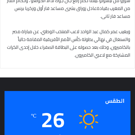
سورو من ليسوتو ،بينما حكم رابع جان جوك ندالا الكونغو ، وحكام الفار
من المغرب بقيادةعادل زوراق بشرى مساعد فار أول وزكريا برنس
مساعد فار ثانى.
ويغيب عمر كمال عبد الواحد لاعب المنتخب الوطني، عن مباراة مصر
والسنغال في نهائي بطولة كأس الأمم الأفريقية المقامة حالياً
بالكاميرون، وذلك بعد حصوله على البطاقة الصفراء خلال إحدى الكرات
المشتركة مع لاعبي الكاميرون.
الطقس
26
℃