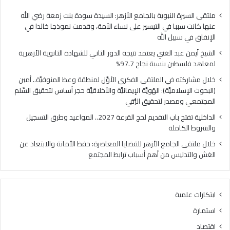
فلسطين
الهُو
بنسبة
الإيم
ملتقى السيرة النبوية بالجامع الأزهر: السيدة سودة بنت زمعة رضي الله
نجاح
والأ
عنها كانت سببا في التيسير على نساء الأمة، وقدمت نموذجا خالدا في
97.7%
حجر
الإنفاق في سبيل الله
أس
الشيخ أيمن عبد الغني يعتمد نتيجة الدور الثاني للشهادة الثانوية الأزهرية
لتح
لمعاهد فلسطين بنسبة نجاح 97.7%
السّ
الم
خلال مشاركته في الملتقى الفكري الأوَّل لمنطقة وعظ المنوفيَّة.. أمين
ومص
(البحوث الإسلاميَّة): الهُويَّة الإيمانيَّة والأخلاقيَّة حجر أساس لتحقيق السِّلم
لتح
المجتمعي ومصدر لتحقيق الرُّقي
الرُّ
الداخلية تفتح باب التقديم لحج القرعة 2027.. المواعيد وطرق التسجيل
والشروط الكاملة
خلال ملتقى الجامع الأزهر للقضايا المعاصرة: حفظ الأمانة والابتعاد عن
الغش والتدليس من أهم أسباب ترابط المجتمع
ابتكارات علمية
استمارة
اقتصاد