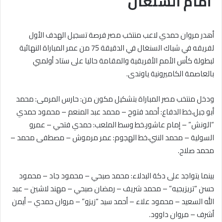
أمام السنغال
أهدر مروان حمدي لاعب منتخب مصر فرصة تسجيل الهدف الأول
لفريقه في شباك السنغال في الدقيقة 75 من عمر المباراة النهائية
لبطولة كأس الأمم الأفريقية والمقامة حاليا على ستاد أولمبي
بالعاصمة الكاميرونية ياوندى.
ودخل منتخب مصر المباراة بتشكيل مكون من: حارس المرمى: محمد
أبو جبل،خط الدفاع: أحمد فتوح – محمد عبد المنعم – محمود حمدي
“الونش” – إمام عاشور،خط وسط الملعب: حمدي فتحي – عمرو
السولية – محمد النني،خط الهجوم: عمر مرموش – مصطفى محمد –
محمد صلاح.
بينما يتواجد على دكة البدلاء: محمد صبحي – محمود جاد – محمود
حسن “تريزيجيه” – محمد شريف – رمضان صبحي – مهند لاشين – عبد
الله السعيد – محمود علاء – أحمد سيد “زيزو” – مروان حمدي – أيمن
أشرف – مروان داوود.