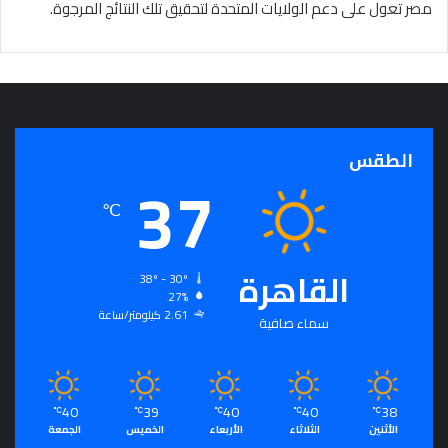
مصر تعول على دعم الولايات المتحدة لتحقيق تلك النتائج المرجوة.
الطقس
37
℃
القاهرة
38º - 30º
27%
2.61 كيلومتر/ساعة
سماء صافية
40
39
40
40
38
℃
℃
℃
℃
℃
الأثنين
الثلاثاء
الأربعاء
الخميس
الجمعة