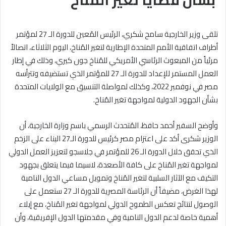
بشأن قضايا تغير المناخ
تلقى وزير الخارجية سامح شكري، الرئيس المُعين للدورة الـ 27 لمؤتمر
أطراف اتفاقية الأمم المتحدة الإطارية لتغير المُناخ، اليوم الثلاثاء، اتصالاً
مرئياً من المبعوث الرئاسي الأمريكي للمُناخ جون كيري، وذلك في إطار
العمل المستمر للإعداد للدورة الـ 27 للمؤتمر الذي تستضيفه وتترأسه
مصر في نوفمبر 2022، وكذلك لمواصلة التنسيق مع الولايات المتحدة
بشأن الجهود الدولية لمواجهة تغير المُناخ.
وأوضح السفير أحمد حافظ، المُتحدث الرسمي باسم وزارة الخارجية، أن
الوزير شكرى أكد على اعتزام مصر كرئيس للدورة الـ27 البناء على الزخم
الذي تحقق خلال الدورة الـ 26 للمؤتمر في جلاسجو لتعزيز العمل الدولي
لمواجهة تغير المُناخ على كافة الأصعدة، لاسيما فيما يتعلق بجهود
التكيف مع الآثار السلبية لتغير المُناخ وتمويل مساعي الدول النامية
لهذا الغرض، مضيفاً أن الرئاسة المصرية للدورة الـ 27 ستعمل على
الوصول لنتائج تعكس الطموح الدولي لمواجهة تغير المُناخ، مع إيلاء
أهمية خاصة لدعم الدول النامية وفي مقدمتها الدول الإفريقية، وأن