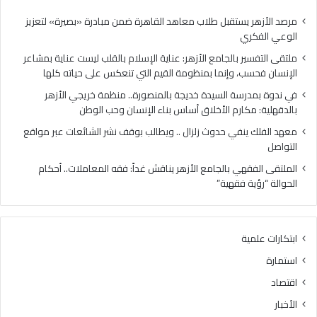
وإنما
أس
بمنظومة
بناء
مرصد الأزهر يستقبل طلاب معاهد القاهرة ضمن مبادرة «بصيرة» لتعزيز
القيم
الإ
الوعي الفكري
التي
وح
ملتقى التفسير بالجامع الأزهر: عناية الإسلام بالقلب ليست عناية بمشاعر
تنعكس
الو
الإنسان فحسب، وإنما بمنظومة القيم التي تنعكس على حياته كلها
على
حياته
في ندوة بمدرسة السيدة خديجة بالمنصورة.. منظمة خريجي الأزهر
كلها
بالدقهلية: مكارم الأخلاق أساس بناء الإنسان وحب الوطن
معهد الفلك ينفي حدوث زلزال .. ويطالب بوقف نشر الشائعات عبر مواقع
التواصل
الملتقى الفقهي بالجامع الأزهر يناقش غداً: فقه المعاملات.. أحكام
الحوالة “رؤية فقهية”
ابتكارات علمية
استمارة
اقتصاد
الأخبار