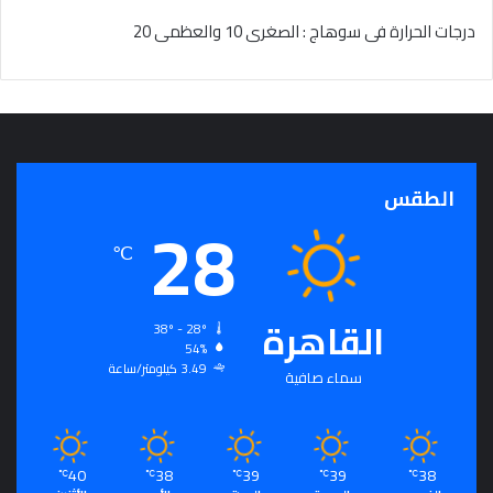
درجات الحرارة فى سوهاج : الصغرى 10 والعظمى 20
الطقس
28
℃
القاهرة
38º - 28º
54%
3.49 كيلومتر/ساعة
سماء صافية
40
38
39
39
38
℃
℃
℃
℃
℃