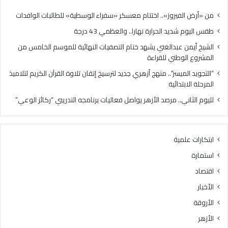
للقر
من «أرض الفيروز».. اختتام معسكر «سفراء الوسطية» للطالبات الوافدات
طقس اليوم شديد الحرارة نهارا.. والعظمي 43 درجة
الشيخ أيمن عبدالغني يشهد ختام التصفيات النهائية للموسم الخامس من
المشروع الوطني للقراءة
“التجويد الميسر”.. منهج أزهري جديد لترسيخ إتقان تلاوة القرآن الكريم لتلاميذ
المرحلة الابتدائية
لليوم الثاني.. مرصد الأزهر يواصل فعاليات برنامجه التدريبي “ركائز الوعي”
ابتكارات علمية
استمارة
اقتصاد
الأخبار
الأروقة
الأزهر