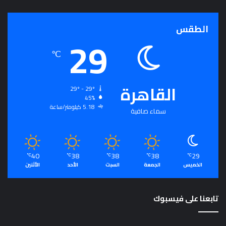
الطقس
29
℃
القاهرة
29º - 29º
45%
5.18 كيلومتر/ساعة
سماء صافية
40
38
38
38
29
℃
℃
℃
℃
℃
الخميس
الجمعة
السبت
الأحد
الأثنين
تابعنا على فيسبوك