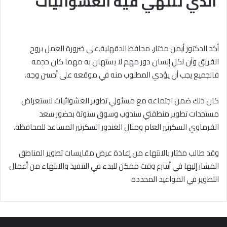
الذي تنتهي فيه العشوائيات
أكد الدكتور أيمن مختار، محافظ الدقهلية،على ضرورة العمل بروح
الفريق وأن لكل إنسان دور مهم لا يستهان به مهما كان حجمه
فالجميع يجب أن يؤدي المطلوب منه في موقعه على أحسن وجه.
كان ذلك ضمن اجتماعه مع مسئولي تطوير العشوائيات لاستعراض
مستجدات تطوير منطقتي سندوب وسوق ستوتة بحضور سعد
الفرماوي السكرتير العام ومنال الغندور السكرتير المساعد للمحافظة.
وقد طالب مختار بالانتهاء من إعادة عرض مقايسات تطوير المناطق
المشار إليها في أسرع وقت ممكن للبدء في التنفيذ والانتهاء من أعمال
التطوير في المواعيد المحددة