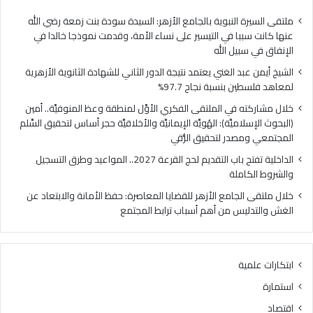
فلسطين
الهُو
بنسبة
الإيم
ملتقى السيرة النبوية بالجامع الأزهر: السيدة سودة بنت زمعة رضي الله
نجاح
والأ
عنها كانت سببا في التيسير على نساء الأمة، وقدمت نموذجا خالدا في
97.7%
حجر
الإنفاق في سبيل الله
أس
الشيخ أيمن عبد الغني يعتمد نتيجة الدور الثاني للشهادة الثانوية الأزهرية
لتح
لمعاهد فلسطين بنسبة نجاح 97.7%
السّ
الم
خلال مشاركته في الملتقى الفكري الأوَّل لمنطقة وعظ المنوفيَّة.. أمين
ومص
(البحوث الإسلاميَّة): الهُويَّة الإيمانيَّة والأخلاقيَّة حجر أساس لتحقيق السِّلم
لتح
المجتمعي ومصدر لتحقيق الرُّقي
الرُّ
الداخلية تفتح باب التقديم لحج القرعة 2027.. المواعيد وطرق التسجيل
والشروط الكاملة
خلال ملتقى الجامع الأزهر للقضايا المعاصرة: حفظ الأمانة والابتعاد عن
الغش والتدليس من أهم أسباب ترابط المجتمع
ابتكارات علمية
استمارة
اقتصاد