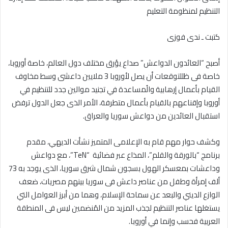
التنظيم لمنظومة التعليم
كتبت ـ ندى فوزى
أصبح “العائدون الدواعش” صداع يؤرق مختلف دول العالم، خاصة أوروبا،
خاصة فى ظللتوقعات أن يصل لأوروبا 3 ملايين داعشى وسط مخاوف
القيام بأعمال إرهابية والُمساعدة في تجنيد موالين جدد للتنظيم في
أوروبا وإقناعهم بالقيام بأعمال متطرفة، الأمر الذى جعل الدول ترفض
استقبال العائدين من دواعش سوريا والعراق.
وكشف حوار مهم قام به الإعلامى المتميز نشأت الديهي، مقدم
برنامج “بالورقة والقلم”، المذاع عبر فضائية “TeN”، مع دواعش
وداعشات بمعسكر الهول بسجون شمال شرق سوريا، الذى يوجد به 73
ألف إمرأة وطفل من عناصر داعش فى سوريا بينهم مصريات، ضعف
الوازع الديني والبعد عن سماحة الإسلام، وهما من أبرز العوامل التي
يستغلها عناصر التنظيم لجذب المزيد من المُنضمين ليس فى المنطقة
العربية فحسب وإنما في أوروبا.