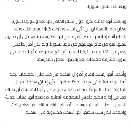
وبعدها انتقلوا لسوريا.
وتابعت، أنها قامت بحرق جواز السفر الخاص بها بعد وصولها لسوريا،
وكان حلم بالنسبة لها أن تأتى لحلب، وحاولت كثيرًا السفر لحلب وبلاد
الشام أثناء إقامتها بمصر، ولم تسمح لها الظروف، منوهة إلى أن صديق
لنجلها هو من قام بتهريبهم من تركيا لسوريا، ولم يكن أمير لداعش
يعلم عن انتقالهم من تركيا لسوريا أى شيء، موضحة أنها عملت فى
سوريا مُشرفة معلمات بعد رفضها العمل كمدرسة.
وأكدت، أنها رفضت إنفاق أموال التنظيم فى حلب على المعلمات برغم
أنه لا يوجد تعليم في هذه المنظومة، ورأت أن إنفاق هذه الأموال
الملوثة بدماء الشهداء تذهب هباء، منوهة إلى أنها اكتشفت أن هناك
خطأ فى إدارة تنظيم داعش لمنظومة التعليم، موضحة أنها عملت بحديث
الرسول –صلى الله عليه وسلم- “أمسك عليك لسانك، وليسعك بيتك”،
وابتعدت لكن سبب سجنها أنها أصبحت محسوبة على التنظيم.