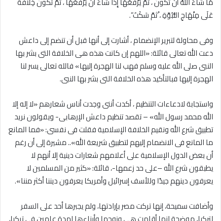
مَا شَاءَ اللَّهُ أَنْ تَكُونَ ، ثُمَّ يَرْفَعُهَا إِذَا شَاءَ أَنْ يَرْفَعَهَا ، ثُمَّ تَكُونُ خِلَافَةٌ
عَلَى مِنْهَاجِ النُّبُوَّةِ ، ُثمَّ سَكَتَ”.
وفى محاولة لتبرير الإنضمام ، أشارت إلى أنها قبل أن تنضم إلى داعش
دعت الله تعالى قائلة: «اللهم إن كانت هذه هى الخلافة التى بشر بها
النبى صلى الله عليه وسلم فهب لنا الهجرة إليها» فالله تعالى يسر لنا
الهجرة إليها فبالتأكيد هذه الخلافة التى بشر بها النبى.
واستجابة لادعاءات التنظيم ، أكدت أننى وجدت أناس شعارهم «لا إله إلا
الله محمد رسول الله» – تقصد تنظيم داعش الإرهابى- ويقولون نريد
تطبيق شرع الله ونقيم الخلافة الإسلامية فقلت فى نفسى: «فما المانع
ما المانع فى الانضمام إليهم لتطبيق شريعة الله».. مشيرة إلى أن رغم
أن بعض الدول الإسلامية على أعلامهم شعارات دينية إلا أنهم لا
يطبقون شرع الله –على حد زعمها-، قائلة: «كثير من المسلمين لا
يعرفون دينهم جيدًا وللأسف إسرائيل وأمريكا يعرفون ديننا أكثر مننا».
وأضافت سميحة، إنها تركت مصر بإرادتها، ولم يجبرها أحد على السفر
لتركيا، موضحة انها أقامت هي وزوجها وأبناءها لمدة عامين في تركيا،