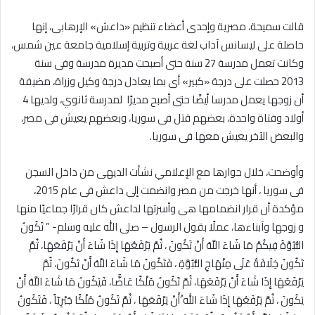
قالت سميحة، مصرية وإحدى أعضاء تنظيم «داعش» الإرهابى، إنها
حاصلة على ليسانس آداب لغة عربية وتربية إسلامية جامعة عين شمس،
وكانت تعمل مدرسة 27 سنة حتى أصبحت مديرة مدرسة وفى سنة
2013 حصلت على درجة «كبير» أى بما يعادل درجة وكيل وزراة، مضيفة
أن زوجها يعمل مدرسا أيضًا حتى أصبح مديرًا لمدرسة ثانوي، ولديها 4
أولاد وفتاة واحدة، بعضهم قتل فى سوريا، وبعضهم يعيش فى مصر،
والبعض الآخر يعيش معها فى سوريا.
وأوضحت، خلال حوارها مع الإعلامي نشأت الديهى من داخل السجن
فى سوريا ، أنها خرجت من مصر وانضمت إلى داعش فى عام 2015،
مؤكدة أن قرار انضمامها هى وأسرتها لداعش كان قرارًا جماعيًا منها
و زوجها وآبناءها، عملًا بقول الرسول – صلى الله عليه وسلم- ” تَكُونُ
النُّبُوَّةُ فِيكُمْ مَا شَاءَ اللَّهُ أَنْ تَكُونَ ، ثُمَّ يَرْفَعُهَا إِذَا شَاءَ أَنْ يَرْفَعَهَا، ثُمَّ
تَكُونُ خِلَافَةٌ عَلَى مِنْهَاجِ النُّبُوَّةِ ، فَتَكُونُ مَا شَاءَ اللَّهُ أَنْ تَكُونَ، ثُمَّ
يَرْفَعُهَا إِذَا شَاءَ أَنْ يَرْفَعَهَا، ثُمَّ تَكُونُ مُلْكًا عَاضًّا، فَيَكُونُ مَا شَاءَ اللَّهُ أَنْ
يَكُونَ ، ثُمَّ يَرْفَعُهَا إِذَا شَاءَ الله ُأَنْ يَرْفَعَهَا ، ثُمَّ تَكُونُ مُلْكًا جَبْرِيّاً ، فَتَكُونُ