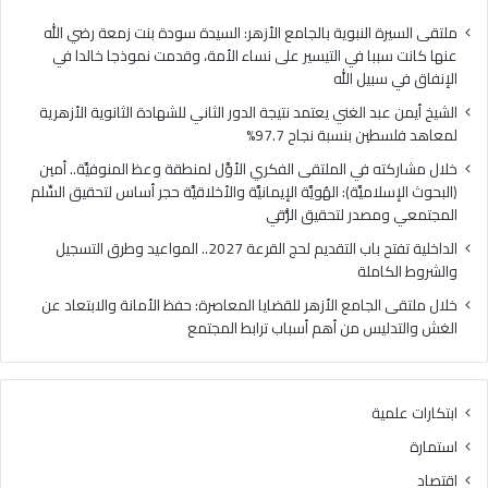
فلسطين
الهُو
بنسبة
الإيم
ملتقى السيرة النبوية بالجامع الأزهر: السيدة سودة بنت زمعة رضي الله
نجاح
والأ
عنها كانت سببا في التيسير على نساء الأمة، وقدمت نموذجا خالدا في
97.7%
حجر
الإنفاق في سبيل الله
أس
الشيخ أيمن عبد الغني يعتمد نتيجة الدور الثاني للشهادة الثانوية الأزهرية
لتح
لمعاهد فلسطين بنسبة نجاح 97.7%
السّ
الم
خلال مشاركته في الملتقى الفكري الأوَّل لمنطقة وعظ المنوفيَّة.. أمين
ومص
(البحوث الإسلاميَّة): الهُويَّة الإيمانيَّة والأخلاقيَّة حجر أساس لتحقيق السِّلم
لتح
المجتمعي ومصدر لتحقيق الرُّقي
الرُّ
الداخلية تفتح باب التقديم لحج القرعة 2027.. المواعيد وطرق التسجيل
والشروط الكاملة
خلال ملتقى الجامع الأزهر للقضايا المعاصرة: حفظ الأمانة والابتعاد عن
الغش والتدليس من أهم أسباب ترابط المجتمع
ابتكارات علمية
استمارة
اقتصاد