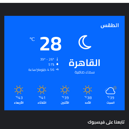
الطقس
28
℃
القاهرة
39º - 26º
51%
4.56 كيلومتر/ساعة
سماء صافية
43
41
39
38
39
℃
℃
℃
℃
℃
السبت
الأحد
الأثنين
الثلاثاء
الأربعاء
تابعنا على فيسبوك