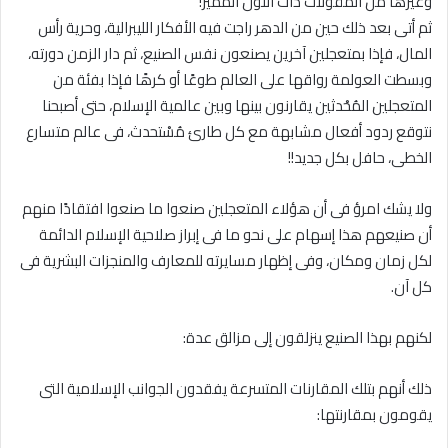
وغيرها من المقولات ذات اللون المميز‏!‏
ثم أتى بعد ذلك حين من الدهر راجت فيه الأفكار الليبرالية، وحرية رأس
المال، فإذا بمتعجلين آخرين يصنعون نفس الصنيع، ثم دار الزمن دورته،
وبسطت العولمة رواقها على العالم طوعًا أو كرهًا فإذا بفئة من
المتعجلين المُحْدثين يقارنون بينها وبين عالمية الإسلام، حتى أصبحنا
نتوقع ردود أفعال مشابهة مع كل طارئ مُسْتحدث، فى عالم متسارع
الخطى، حافل بكل جديد‏!!‏
ولا يشك امرؤ فى أن هؤلاء المتعجلين صنعوا ما صنعوا افتقادًا منهم
أن صنيعهم هذا إسهام على نحو ما فى إبراز صلاحية الإسلام الدائمة
لكل زمان ومكان، وفى إظهار مسايرته للمعارف والمنجزات البشرية فى
كل آن‏.‏
لكنهم بهذا الصنيع ينزلقون إلى مزالق عدة‏:‏
ذلك أنهم بتلك المقارنات المتسرعة يفقدون الجوانب الإسلامية التى
يقومون بمقارنتها‏:‏