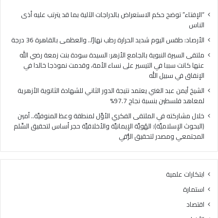
كان
سببا
“الإفتاء” توضح حكم الاستعراض بالدراجات الآلية بما قد يترتب عليه أذى
في
الناس
التي
الأرصاد: طقس اليوم شديد الحرارة رطب نهارًا.. والعظمى بالقاهرة 36 درجة
على
نسا
ملتقى السيرة النبوية بالجامع الأزهر: السيدة سودة بنت زمعة رضي الله
الأم
عنها كانت سببا في التيسير على نساء الأمة، وقدمت نموذجا خالدا في
وق
الإنفاق في سبيل الله
نمو
الشيخ أيمن عبد الغني يعتمد نتيجة الدور الثاني للشهادة الثانوية الأزهرية
خالد
لمعاهد فلسطين بنسبة نجاح 97.7%
في
الإن
خلال مشاركته في الملتقى الفكري الأوَّل لمنطقة وعظ المنوفيَّة.. أمين
في
(البحوث الإسلاميَّة): الهُويَّة الإيمانيَّة والأخلاقيَّة حجر أساس لتحقيق السِّلم
سبي
المجتمعي ومصدر لتحقيق الرُّقي
الله
ابتكارات علمية
استمارة
اقتصاد