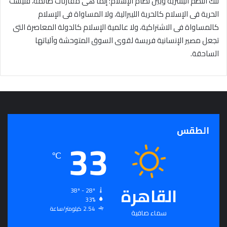
تلك النظم البشرية وبين نظام الإسلام‏:‏ إنما هى مقارنات ظالمة، فليست
الحرية فى الإسلام كالحرية الليبرالية، ولا المساواة فى الإسلام
كالمساواة فى الاشتراكية، ولا عالمية الإسلام كالدولة المعاصرة التى
تجعل مصير الإنسانية فريسة لقوى السوق المتوحشة وآلياتها
الساحقة‏.‏
الطقس
33
℃
القاهرة
38º - 28º
33%
2.54 كيلومتر/ساعة
سماء صافية