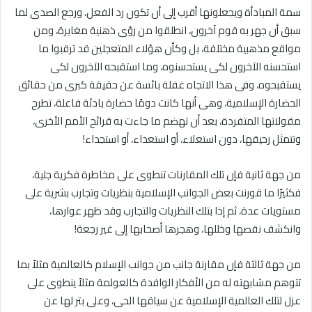
سمة المبادأة ويجعلونها أقرب إلى أن تكون رد الفعل، ورجع الصدى لما
سبق أن جهر به قوم آخرون، انطلقوا من رؤى ذهنية مغايرة، ومن
مواقع مذهبية مختلفة، بل وكأن هؤلاء المتعجلين قد ترقبوا ما
استحسنه الآخرون لكى يستحسنوه، وما استقبحه الآخرون لكى
يستقبحوه، وفى هذا الاتجاه غفلة بائسة عن حقيقة كبرى من حقائق
الحضارة الإسلامية، وهى أنها كانت دومًا حضارة بادئة فاعلة، تطرح
مقولاتها المتفردة، بعد أن تهضم ما جاءت به قرائح الأمم الأخرى،
وتتمثل رحيقها، دون استعلاء، أو استعداء، أو استجداء‏!‏
من جهة ثانية فإن تلك المقارنات تنطوى على مخاطرة فكرية جلية،
فكثيرًا ما قورنت بعض الجوانب الإسلامية بنظريات وتجارب بشرية على
مستويات عدة، ثم إذا بتلك النظريات والتجارب وقد ظهر عوارها،
وانكشف نقصها وخللها، وهجرها أصحابها إلى غير رجعة‏!‏
من جهة ثالثة فإن مقارنة جانب من جوانب الإسلام كالعالمية مثلاً بما
تتوهم مشابهته له من الأفكار الوافدة كالعولمة مثلاً ينطوى على
عزل لتلك العالمية الإسلامية عن سياقها الحى، وعلى بتر لها عن