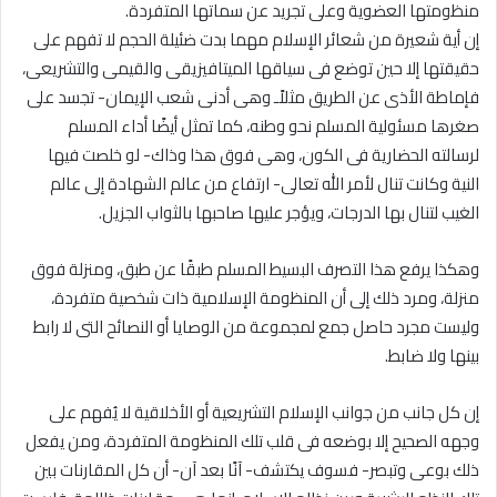
منظومتها العضوية وعلى تجريد عن سماتها المتفردة‏.‏
إن أية شعيرة من شعائر الإسلام مهما بدت ضئيلة الحجم لا تفهم على
حقيقتها إلا حين توضع فى سياقها الميتافيزيقى والقيمى والتشريعى،
فإماطة الأذى عن الطريق مثلاًـ وهى أدنى شعب الإيمان- تجسد على
صغرها مسئولية المسلم نحو وطنه، كما تمثل أيضًا أداء المسلم
لرسالته الحضارية فى الكون، وهى فوق هذا وذاك- لو خلصت فيها
النية وكانت تنال لأمر الله تعالى- ارتفاع من عالم الشهادة إلى عالم
الغيب لتنال بها الدرجات، ويؤجر عليها صاحبها بالثواب الجزيل‏.‏
وهكذا يرفع هذا التصرف البسيط المسلم طبقًا عن طبق، ومنزلة فوق
منزلة، ومرد ذلك إلى أن المنظومة الإسلامية ذات شخصية متفردة،
وليست مجرد حاصل جمع لمجموعة من الوصايا أو النصائح التى لا رابط
بينها ولا ضابط‏.‏
إن كل جانب من جوانب الإسلام التشريعية أو الأخلاقية لا يُفهم على
وجهه الصحيح إلا بوضعه فى قلب تلك المنظومة المتفردة، ومن يفعل
ذلك بوعى وتبصر- فسوف يكتشف- آنًا بعد آن- أن كل المقارنات بين