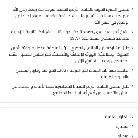
فلسطين
الهُو
بنسبة
الإيم
ملتقى السيرة النبوية بالجامع الأزهر: السيدة سودة بنت زمعة رضي الله
نجاح
والأ
عنها كانت سببا في التيسير على نساء الأمة، وقدمت نموذجا خالدا في
97.7%
حجر
الإنفاق في سبيل الله
أس
الشيخ أيمن عبد الغني يعتمد نتيجة الدور الثاني للشهادة الثانوية الأزهرية
لتح
لمعاهد فلسطين بنسبة نجاح 97.7%
السّ
الم
خلال مشاركته في الملتقى الفكري الأوَّل لمنطقة وعظ المنوفيَّة.. أمين
ومص
(البحوث الإسلاميَّة): الهُويَّة الإيمانيَّة والأخلاقيَّة حجر أساس لتحقيق السِّلم
لتح
المجتمعي ومصدر لتحقيق الرُّقي
الرُّ
الداخلية تفتح باب التقديم لحج القرعة 2027.. المواعيد وطرق التسجيل
والشروط الكاملة
خلال ملتقى الجامع الأزهر للقضايا المعاصرة: حفظ الأمانة والابتعاد عن
الغش والتدليس من أهم أسباب ترابط المجتمع
ابتكارات علمية
استمارة
اقتصاد