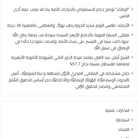
كان
سببا
“الإفتاء” توضح حكم الاستعراض بالدراجات الآلية بما قد يترتب عليه أذى
في
الناس
التي
الأرصاد: طقس اليوم شديد الحرارة رطب نهارًا.. والعظمى بالقاهرة 36 درجة
على
نسا
ملتقى السيرة النبوية بالجامع الأزهر: السيدة سودة بنت زمعة رضي الله
الأم
عنها كانت سببا في التيسير على نساء الأمة، وقدمت نموذجا خالدا في
وق
الإنفاق في سبيل الله
نمو
الشيخ أيمن عبد الغني يعتمد نتيجة الدور الثاني للشهادة الثانوية الأزهرية
خالد
لمعاهد فلسطين بنسبة نجاح 97.7%
في
الإن
خلال مشاركته في الملتقى الفكري الأوَّل لمنطقة وعظ المنوفيَّة.. أمين
في
(البحوث الإسلاميَّة): الهُويَّة الإيمانيَّة والأخلاقيَّة حجر أساس لتحقيق السِّلم
سبي
المجتمعي ومصدر لتحقيق الرُّقي
الله
ابتكارات علمية
استمارة
اقتصاد