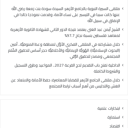
فلسطين
الهُو
بنسبة
الإيم
ملتقى السيرة النبوية بالجامع الأزهر: السيدة سودة بنت زمعة رضي الله
نجاح
والأ
عنها كانت سببا في التيسير على نساء الأمة، وقدمت نموذجا خالدا في
97.7%
حجر
الإنفاق في سبيل الله
أس
الشيخ أيمن عبد الغني يعتمد نتيجة الدور الثاني للشهادة الثانوية الأزهرية
لتح
لمعاهد فلسطين بنسبة نجاح 97.7%
السّ
الم
خلال مشاركته في الملتقى الفكري الأوَّل لمنطقة وعظ المنوفيَّة.. أمين
ومص
(البحوث الإسلاميَّة): الهُويَّة الإيمانيَّة والأخلاقيَّة حجر أساس لتحقيق السِّلم
لتح
المجتمعي ومصدر لتحقيق الرُّقي
الرُّ
الداخلية تفتح باب التقديم لحج القرعة 2027.. المواعيد وطرق التسجيل
والشروط الكاملة
خلال ملتقى الجامع الأزهر للقضايا المعاصرة: حفظ الأمانة والابتعاد عن
الغش والتدليس من أهم أسباب ترابط المجتمع
ابتكارات علمية
استمارة
اقتصاد