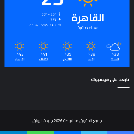
القاهرة
38º - 25º
73%
2.62 كيلومتر/ساعة
سماء صافية
43
41
39
38
38
℃
℃
℃
℃
℃
السبت
الأحد
الأثنين
الثلاثاء
الأربعاء
تابعنا على فيسبوك
جميع الحقوق محفوظة 2026 جريدة الرواق