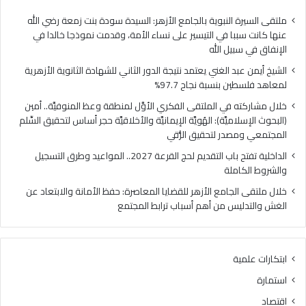
فلسطين
الهُو
بنسبة
الإيم
ملتقى السيرة النبوية بالجامع الأزهر: السيدة سودة بنت زمعة رضي الله
نجاح
والأ
عنها كانت سببا في التيسير على نساء الأمة، وقدمت نموذجا خالدا في
97.7%
حجر
الإنفاق في سبيل الله
أس
الشيخ أيمن عبد الغني يعتمد نتيجة الدور الثاني للشهادة الثانوية الأزهرية
لتح
لمعاهد فلسطين بنسبة نجاح 97.7%
السّ
الم
خلال مشاركته في الملتقى الفكري الأوَّل لمنطقة وعظ المنوفيَّة.. أمين
ومص
(البحوث الإسلاميَّة): الهُويَّة الإيمانيَّة والأخلاقيَّة حجر أساس لتحقيق السِّلم
لتح
المجتمعي ومصدر لتحقيق الرُّقي
الرُّ
الداخلية تفتح باب التقديم لحج القرعة 2027.. المواعيد وطرق التسجيل
والشروط الكاملة
خلال ملتقى الجامع الأزهر للقضايا المعاصرة: حفظ الأمانة والابتعاد عن
الغش والتدليس من أهم أسباب ترابط المجتمع
ابتكارات علمية
استمارة
اقتصاد