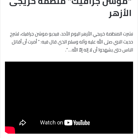
“موشن جرافيك” منظمة خريجى
الأزهر
نشرت المنظمة خريجي الأزهر اليوم الأحد، فيديو موشن جرافيك، لشرح
حديث النبي صلى الله عليه وآله وسلم الذي قال فيه: ” أمرت أن أقاتل
الناس حتى يشهدوا أن لا إله إلاّ الله… “.