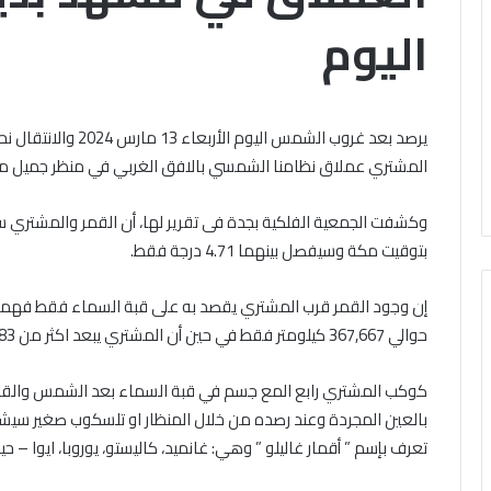
مبادرة
اليوم
«حياتك
لة
أمانة..
الأحد, 9 أغسطس 2026
الأحد, 9 أغسطس 2026
ى
فلا
تعليم العالي: إعلان نتائج المرحلة
ضمن فعاليات مبادرة
سيق
تهلكها»..
أولى للتنسيق الإلكتروني للقبول
فلا تهلكها».. «خريج
تروني
«خريجي
يرصد بعد غروب الشمس ا
لجامعات الحكومية والمعاهد
سويف يطلق برنامجً
ول
الأزهر»
المشتري عملاق نظامنا الشمسي بالافق الغربي في منظر جميل مش
اء غدٍ
السلوك وتصحيح ال
امعات
ببني
ومية
سويف
عاهد
يطلق
ء
بتوقيت مكة وسيفصل بينهما 4.71 درجة فقط.
برنامجًا
لتعديل
السلوك
إن وجود القمر قرب المشتري يقصد به على قبة السماء فقط فهما 
وتصحيح
حوالي 367,667 كيلومتر فقط في حين أن المشتري يبعد اكثر من 883 مليون كيلومتر .
المفاهيم
كوكب المشتري رابع المع جسم في قبة السماء بعد الشمس والقم
بالعين المجردة وعند رصده من خلال المنظار او تلسكوب صغير سيشا
تعرف بإسم ” أقمار غاليلو ” وهي: غانميد، كاليستو، يوروبا، ايوا 