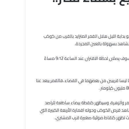
العزة»
الـ
252
تنطلق
 «حياتك أمانة..
الأحد, 9 أغسطس 2026
بأكثر
ي الأزهر» ببني
قافة «زاد العزة» الـ 252 تنطلق
من
ليوم الأربعاء 13 مارس 2024 والانتقال نحو بداية الليل هلال القمر المتزايد بالقرب من كوكب
ا لتعديل
بأكثر من 4226 طنًا من المساعدات
4226
اهد بسهولة بالعين المجردة.
مفاهيم
الإنسانية إلى قطاع غزة
طنًا
من
وكشفت الجمعية الفلكية بجدة فى تقرير لها، أن القمر والمشتري سوف يصلان لحظة الاقتران عند الساعة 9:12 مساءً
المساعدات
الإنسانية
إلى
قطاع
ليسا قريبين من بعضهما في الفضاء ،فالقمر يبعد عنا
غزة
ر والزهرة، وسيظهر كنقطة بيضاء ساطعة للراصد
هد قرص الكوكب وحوله اقمارة الأربعة الكبيرة التي
– حيث تظهر كنقاط ضوئية صغيرة قرب المشتري.