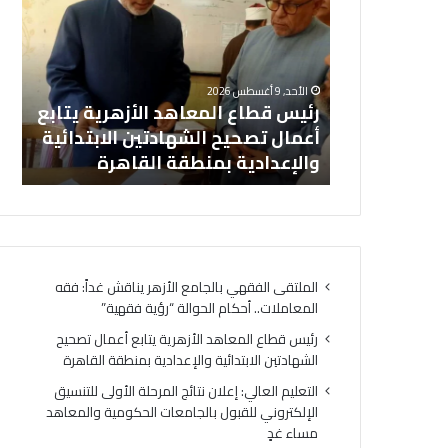
المعاهد
إعلان
الأزهرية
نتائج
يتابع
المرح
أعمال
الأول
ال
الأحد, 9 أغسطس 2026
تصحيح
للتن
ع الأزهر
رئيس قطاع المعاهد الأزهرية يتابع
ال
الشهادتين
الإلك
لات.. أحكام
أعمال تصحيح الشهادتين الابتدائية
با
الابتدائية
للقب
والإعدادية بمنطقة القاهرة
مس
والإعدادية
بالج
بمنطقة
الحك
القاهرة
والم
مسا
غدٍ
الملتقى الفقهي بالجامع الأزهر يناقش غداً: فقه
المعاملات.. أحكام الحوالة “رؤية فقهية”
رئيس قطاع المعاهد الأزهرية يتابع أعمال تصحيح
الشهادتين الابتدائية والإعدادية بمنطقة القاهرة
التعليم العالي: إعلان نتائج المرحلة الأولى للتنسيق
الإلكتروني للقبول بالجامعات الحكومية والمعاهد
مساء غدٍ