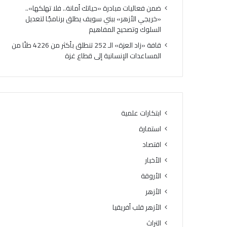
ضمن فعاليات مبادرة «حياتك أمانة.. فلا تهلكها»..
«خريجي الأزهر» ببني سويف يطلق برنامجًا لتعديل
السلوك وتصحيح المفاهيم
قافة «زاد العزة» الـ 252 تنطلق بأكثر من 4226 طنًا من
المساعدات الإنسانية إلى قطاع غزة
ابتكارات علمية
استمارة
اقتصاد
الأخبار
الأروقة
الأزهر
الأزهر قلب أفريقيا
التراث