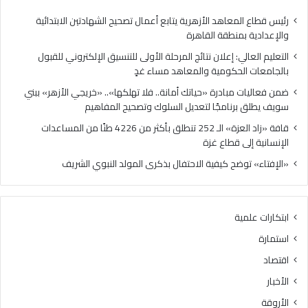
مساء
برنا
غدٍ
لتع
رئيس قطاع المعاهد الأزهرية يتابع أعمال تصحيح الشهادتين الابتدائية
الس
والإعدادية بمنطقة القاهرة
وتص
التعليم العالي: إعلان نتائج المرحلة الأولى للتنسيق الإلكتروني للقبول
الم
بالجامعات الحكومية والمعاهد مساء غدٍ
ضمن فعاليات مبادرة «حياتك أمانة.. فلا تهلكها».. «خريجي الأزهر» ببني
سويف يطلق برنامجًا لتعديل السلوك وتصحيح المفاهيم
قافة «زاد العزة» الـ 252 تنطلق بأكثر من 4226 طنًا من المساعدات
الإنسانية إلى قطاع غزة
«الإفتاء» توضح كيفية الاحتفال بذكرى المولد النبوي الشريف
ابتكارات علمية
استمارة
اقتصاد
الأخبار
الأروقة