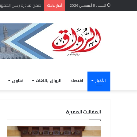
“الإفتاء” توضح حكم الاستع
السبت , 8 أغسطس 2026
أخبار عاجلة
الأخبار
اقتصاد
الرواق باللغات
فتاوى
المقالات المميزة
“الإفتاء”
الأرص
توضح
طقس