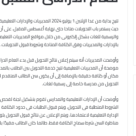
النبوية
بالجامع
الخميس, 6 أغسطس 2026
رة
الأزهر:
ملتقى السيرة النبو
السيدة
الأزهر: السيدة سو
حيث يستمر باب التحويلات متاحا حتى نهاية أغسطس المقبل، على أن 
السبت, 8 أغسطس 2026
.
سودة
أرصاد: طقس اليوم شديد الحرارة
الله عنها كانت سببا
والرسمية للغات بشكل إلكترونى من خلال مواقع المديريات التعليمية
عظمى
بنت
رطب نهارًا.. والعظمى بالقاهرة 36
نساء الأمة، وقدمت 
اهرة
زمعة
بالإدارات والمديريات وفق الكثافة المتاحة وشروط قبول التحويلات.
جة
في الإنفاق في سبيل
رضي
الله
عنها
موضحة أن المديريات التعليمية تتيح خدمة التحويل بين الطلاب بالمدا
كانت
سببا
مكان أو كثافة حقيقة بالإضافة إلى أن يكون سن الطالب المتقدم 
في
التحويل من مدرسة خاصة إلى رسمية لغات.
التيسير
على
وأوضحت أن الإدارات التعليمية والمدارس تقوم بتشكيل لجنة لفحص الطلبا
نساء
الشروط المتطلبة فى التحويل، ويتم قبول الطلبات فى حدود الكثافة 
الأمة،
وقدمت
الإدارة التعليمية لاعتمادها، ويتم الإعلان عن نتائج قبول التحويل ب
نموذجا
مناظرة السن شرط سماح الكثافة فقط، طالما كان الطالب مقيدًا بالص
خالدا
في