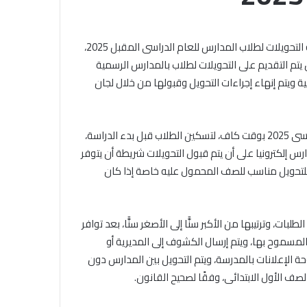
عبد
الغني
ية بالجامع
يعتمد
تتيح بداية من غدا الإثنين 1 يوليو 2024 المديريات والإدارات التعليمية التحويلات لطلاب المدارس للعام الدراسى المقبل 2025،
الخميس, 6 أغسطس 2026
نتيجة
دة بنت زمعة رضي
الشيخ أيمن عبد الغني يعتمد نتيجة
يتم التقديم على التحويلات لطلاب بالمدارس الرسمية
الدور
 في التيسير على
الدور الثاني للشهادة الثانوية
 ويتم إنهاء إجراءات التحويل وقبولها من خلال لجان
الثاني
نموذجا خالدا
الأزهرية لمعاهد فلسطين بنسبة
للشهادة
 الله
نجاح 97.7%
الثانوية
الأزهرية
وأوضحت المديريات أنه سيتم إعلان نتائج التحويل قبل بدء العام الدراسى 2025 بوقت كاف، لتسكين الطلاب قبل بدء الدراسة،
لمعاهد
رس إلكترونيا على أن يتم قبول التحويلات شريطة أن يتوفر
فلسطين
بنسبة
للتحويل مناسب للصف المحمول عليه خاصة إذا كان
نجاح
97.7%
ت، وترتيبها من الأكبر سنًّا إلى الأصغر سنًّا، بعد توافر
المسموح بها، ويتم إرسال الكشوف إلى المديرية أو
لوحة الإعلانات بالمدرسة، ويتم التحويل بين المدارس دون
ف الأول الابتدائى، وفقًا لصحيح القانون.