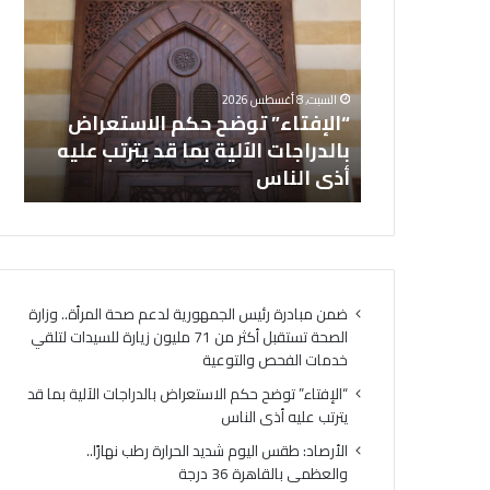
حكم
اليوم
الاستعراض
شديد
بالدراجات
الحرا
الآلية
رطب
هورية لدعم
السبت, 8 أغسطس 2026
بما
نهارًا.
صحة تستقبل
“الإفتاء” توضح حكم الاستعراض
ال
قد
وال
زيارة للسيدات
بالدراجات الآلية بما قد يترتب عليه
يترتب
بالق
التوعية
أذى الناس
در
عليه
36
أذى
درجة
الناس
ضمن مبادرة رئيس الجمهورية لدعم صحة المرأة.. وزارة
الصحة تستقبل أكثر من 71 مليون زيارة للسيدات لتلقي
خدمات الفحص والتوعية
“الإفتاء” توضح حكم الاستعراض بالدراجات الآلية بما قد
يترتب عليه أذى الناس
الأرصاد: طقس اليوم شديد الحرارة رطب نهارًا..
والعظمى بالقاهرة 36 درجة