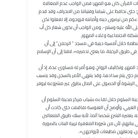
يات القرآن كان هو المهر؛ فمن الواجب عدم المغالاة
لح؛ حتى نحافظ على شبابنا وفتياتنا من الانحراف، وقد قدم
جاءكم من ترضون دينه وأمانته فزوجوه، إلا تفعلوا تكن
ى الله عليه وسلم-، ومن الواجب أن تكون شعار كل أب
كلة الاجتماعية وغلاء المهور.
نظمة خلال أمسية دينية في مسجد ” الرحمن” إلى أن
ي طريق الرذيلة، ما يعني تدميره»، لافتا إلى أن الإسلام
لمهر، وتكاليف الزواج، وهو أمر له مساوئ عدة، إذ أن
غم حتى يتم سدادها، وقد ينتهي الأمر بالسجن وقد يتسبب
 إلى الرشوة أو الحصول على المال بطرق غير مشروعه ليوفر
نة السلوم خلال لقاءه بشباب مركز مدينة السلوم أن
م العربي، وأوضح أن العنوسة تفاقمت حتى كادت أن
نته، يعتبره الشرع شخصا آثما، لأنه سلك طريق المتعالين
في بناتهم، لأن من شروط المغفرة تربية البنات بالصورة
جهن، وجعلهن مطيعات لأزواجهن».