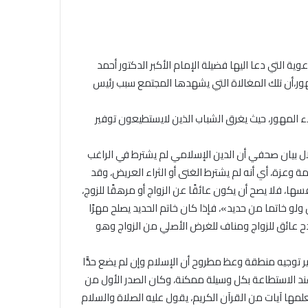
غرة
ربيع
الأول
الجمعة
 التي دعا اليها فضيلة الإمام الأكبر الدكتور أحمد
الأحد, 9 أغسطس 2026
المقبل..
معهد الفلك: غرة ربيع الأول الجمعة
هور،أن تلك المغالاة التي يشهدها المجتمع سبب رئيس
والمولد
ية الاحتفال
المقبل.. والمولد النبوي الشريف 25
النبوي
وي الشريف
أغسطس
الشريف
 المهور، حيث يغرق الشباب الذين لايستطيعون توفير
25
أغسطس
 بيان صحفي أن الدين الإسلامي لم يشترط في الراغب
ة وعزة، أي أنه لم يشترط الغنى أو الثراء العريض، وقد
ها، فلا يصح أن يكون عائقًا عن الزواج أو مرهقًا للزوج،
لو خاتما من حديد»، فإذا كان خاتم الحديد يصلح مهرًا
دح عائق للزواج ومناف للغرض الأصلي من الزواج وهو
وجيه منطقة وعظ مطروح أن الإسلام وإن لم يضع حدًّا
عند الاستطاعة بكل وسيلة ممكنة، وكان الصدر الأول من
لمها آيات من القرآن الكريم، يقول عليه الصلاة والسلام