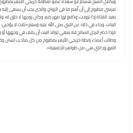
ويكمل الشيخ هشام أبو سعده عضو منظمة خريجي الأزهر بمطروح خ
مرسي مطروح إلي أن أهم ما في الزواج، والذي يجب أن يسعى إليه و
يفيد الفتاة إذا تزوجت، ودُفع لها مهر كبير، وكان زوجها لا خلق له، و
البنات، وجاء في ذلك عن النبي صلى الله عليه وسلم:«ثلاث لا يؤخرن: ا
فإذا حضر الرجل الصالح فلا ينبغي لوالد البنت أن يقف في وجهها أو
وطالب أعضاء رابطة خريجي الأزهر بمطروح من كل صاحـب لسان وقلـم
المهـور التي هي من ظواهر الجاهلية».