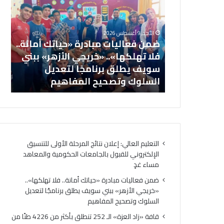
مبادرة
العز
«حياتك
الـ
أمانة..
252
الأحد, 9 أغسطس 2026
فلا
تنطل
تائج المرحلة
ضمن فعاليات مبادرة «حياتك أمانة..
تهلكها»..
بأكثر
روني للقبول
فلا تهلكها».. «خريجي الأزهر» ببني
«خريجي
من
والمعاهد
سويف يطلق برنامجًا لتعديل
الأزهر»
4226
السلوك وتصحيح المفاهيم
ال
ببني
طنًا
سويف
من
يطلق
المس
برنامجًا
الإنس
لتعديل
إلى
السلوك
قطاع
التعليم العالي: إعلان نتائج المرحلة الأولى للتنسيق
وتصحيح
غزة
الإلكتروني للقبول بالجامعات الحكومية والمعاهد
المفاهيم
مساء غدٍ
ضمن فعاليات مبادرة «حياتك أمانة.. فلا تهلكها»..
«خريجي الأزهر» ببني سويف يطلق برنامجًا لتعديل
السلوك وتصحيح المفاهيم
قافة «زاد العزة» الـ 252 تنطلق بأكثر من 4226 طنًا من