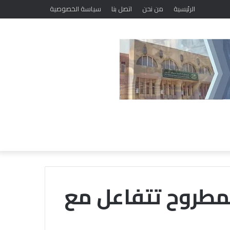
ضمن فعاليات مبادرة «حياتك أمانة.. فلا تهلكها».. «خريجي الأزهر» ببني سويف يطلق برنامجًا لتعديل السلوك وتصحيح المفاهيم
الرئيسية
من نحن
اتصل بنا
سياسة الخصوصية
مطروح تتفاعل مع
معهد
الفلك: