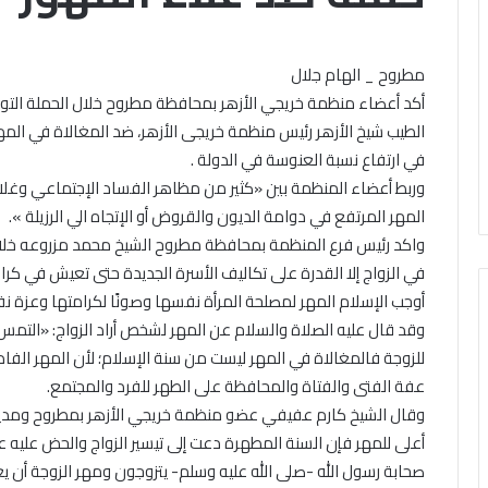
ة»
كيفية
الاحتفال
بذكرى
مطروح _ الهام جلال
ق
المولد
أكد أعضاء منظمة خريجي الأزهر بمحافظة مطروح خلال الحملة التوعوية
الأحد, 9 أغسطس 2026
النبوي
قافة «زاد العزة» الـ 252 تنطلق
الأحد, 9 أغسطس 2026
الطيب شيخ الأزهر رئيس منظمة خريجى الأزهر، ضد المغالاة في الم
الشريف
بأكثر من 4226 طنًا من المساعدات
«الإفتاء» توضح كيف
في ارتفاع نسبة العنوسة في الدولة .
إنسانية إلى قطاع غزة
بذكرى المولد النب
وربط أعضاء المنظمة بين «كثير من مظاهر الفساد الإجتماعي وغلاء
المهر المرتفع في دوامة الديون والقروض أو الإتجاه الي الرزيلة ».
اعدات
واكد رئيس فرع المنظمة بمحافظة مطروح الشيخ محمد مزروعه خلال
انية
في الزواج إلا القدرة على تكاليف الأسرة الجديدة حتى تعيش في كرام
أوجب الإسلام المهر لمصلحة المرأة نفسها وصونًا لكرامتها وعزة نفس
وقد قال عليه الصلاة والسلام عن المهر لشخص أراد الزواج: «التمس و
للزوجة فالمغالاة في المهر ليست من سنة الإسلام؛ لأن المهر الفا
عفة الفتى والفتاة والمحافظة على الطهر للفرد والمجتمع.
وقال الشيخ كارم عفيفي عضو منظمة خريجي الأزهر بمطروح ومدير ت
أعلى للمهر فإن السنة المطهرة دعت إلى تيسير الزواج والحض عليه 
صحابة رسول الله -صلى الله عليه وسلم- يتزوجون ومهر الزوجة أن يع