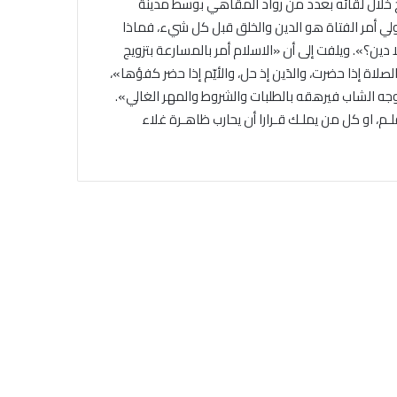
لال لقائه بعدد من رواد المقاهي بوسط مدينة
لي أمر الفتاة هو الدين والخلق قبل كل شيء، فماذا
لا دين؟». ويلفت إلى أن «الاسلام أمر بالمسارعة بتزويج
لصلاة إذا حضرت، والدَين إذ حل، والأيّم إذا حضر كفؤها»،
 وجه الشاب فيرهقه بالطلبات والشروط والمهر الغالي».
، او كل من يملـك قـرارا أن يحارب ظاهـرة غلاء