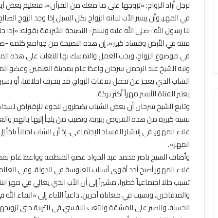
لرجل أراد الزواج: «تزوجها على ما معك من القرآن»، فتعليم بعض آ
في المهر، وأن ييسر الأب لبناته الزواج بكل السبل إذا وجد الزوج الصا
لنا رسول الله -صلى الله عليه وسلم- النصيحة الشريفة بقوله: «إذا 
فتنة في الأرض وفساد كبير»، إن هذه النصيحة من جوامع كلمه -صل
في موضوع الزواج، ويجب العمل والتمسك بها للتغلب على هذه المش
ونبه الشيخ عبد الرحمن سرحان واعظ عام بمدينة العلمين وعضو الم
الشاب الذي يعجز عن تحمل نفقات الزواج، قد ينحرف اخلاقيا، أو يسير ف
يعتبر الفتاة الأيسر مهراً أكثر بركة.
وتابع الشيخ سرحان أن بعض الشباب يضطرون للجوء للإقتراض لسداد ا
نسبة كبيرة من هذه القروض ربوية، وتصيب من يلجأ إليها بالهم وال
غلاء المهور، في إنتشار الفساد الإجتماعي، إذ أن الشاب احياناً يلجأ
المهر».
وأضاف الشيخ ناصر محمد عبد الجواد عضو المنظمة وواعظ عام بمدي
غلاء المهور أصبح أحد أقوى أسباب العنوسة في الدولة، وفي العال
تسبب خللا اجتماعياً خطيرا، مشيراً إلى أن الأب الذي يغالي في مهر اب
والمتفاخرن، وتسبب في معاناة آخرين، داعياً الآباء إلى «اتقاء الله 
الحسنة، والصبر على المشقة والتعب النفسي في التربية حتى تزوي