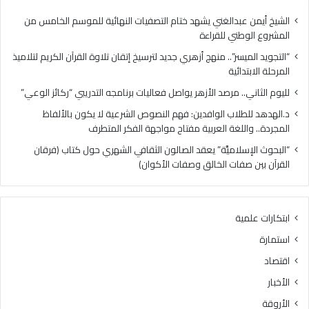
الابتدائية
الشيخ أيمن عبدالغني يشهد ختام التصفيات النهائية للموسم الخامس من
المشروع الوطني للقراءة
“التجويد الميسر”.. منهج أزهري جديد لترسيخ إتقان تلاوة القرآن الكريم لتلاميذ
المرحلة الابتدائية
لليوم الثاني.. مرصد الأزهر يواصل فعاليات برنامجه التدريبي “ركائز الوعي”
د.الهدهد للطلاب الوافدين: فهم النصوص الشرعية لا يكون بالألفاظ
المجردة.. واللغة العربية مفتاح مواجهة الفكر المتطرف
“البحوث الإسلاميَّة” يعقد الصالون الثقافي الشهري حول كتاب (فرقان
القرآن بين صفات الخالق وصفات الأكوان)
ابتكارات علمية
استمارة
اقتصاد
الأخبار
الأروقة