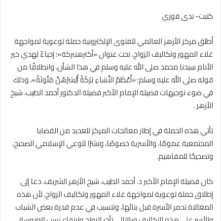
كتبت- ندى فوزي
أطلق مركز الأزهر العالمي للفتوى الإلكترونية حملة توعوية لمواجهة
غلاء المهور وتكاليف الزواج، تحت عنوان «أكثرهنبركة»؛ إحياءً لهدي خير
الأنام سيدنا محمد صلى الله عليه وسلم في هذا الشأن، وانطلاقًا من
قوله صلى الله عليه وسلم: «أَعْظَمُ النِّسَاءِ بَرَكَةً أَيْسَرُهُنَّ مَئُونَةً»، وذلك
في ضوء توجيهات فضيلة الإمام الأكبر فضيلة الدكتور أحمد الطيب، شيخ
الأزهر .
تأتي هذه الحملة في إطار معالجات المركز للعديد من القضايا
المجتمعية عمومًا، والأسرية خصوصًا، ونشرًا للوعي الإسلامي الصحيح،
وتصحيحًا للمفاهيم.
كان فضيلة الإمام الأكبر د. أحمد الطيب، شيخ الأزهر الشريف، دعا إلى
إطلاق حملة توعوية لمواجهة غلاء المهور وتكاليف الزواج، لأن هذه
المغالاة تدمر الأسرة قبل بنائها، وتتسبب في عدم قدرة بعض الشباب
والأسر على هذه التكاليف وبالتالي تأخر الزواج وارتفاع نسب العنوسة،