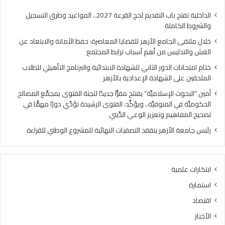
من
الإع
أهم
بالأ
الداخلية تفتح باب التقديم لحج القرعة 2027.. المواعيد وطرق التسجيل
أسباب
والشروط الكاملة
ترابط
خلال ملتقى الجامع الأزهر للقضايا المعاصرة: حفظ الأمانة والابتعاد عن
المجتمع
الغش والتدليس من أهم أسباب ترابط المجتمع
ختام امتحانات الدور الثاني للشهادة الابتدائية والبرنامج التأهيلي للطلاب
الملحقين على الشهادة الإعدادية بالأزهر
أمين “البحوث الإسلاميَّة” يفتتح مقرًّا جديدًا للجنة الفتوى بمجمَّع المصالح
الحكوميَّة في المنوفيَّة.. ويؤكِّد: الفتوى الرشيدة تؤدِّي دورًا مهمًّا في
تصحيح المفاهيم وتعزيز الوعي الدِّيني
رئيس جامعة الأزهر يتفقد التصفيات النهائية للمشروع الوطني للقراءة
ابتكارات علمية
استمارة
اقتصاد
الأخبار