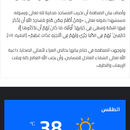
وأضاف بيان المنظمة أن تخريب المساجد محاربة لله تعالى ورسوله،
مستشهدا بقوله تعالى: «وَمَنْ أَظْلَمُ مِمَّن مَّنَعَ مَسَاجِدَ اللَّهِ أَن يُذْكَرَ
فِيهَا اسْمُهُ وَسَعَىٰ فِي خَرَابِهَا ۚ أُولَٰئِكَ مَا كَانَ لَهُمْ أَن يَدْخُلُوهَا إِلَّا
خَائِفِينَ ۚ لَهُمْ فِي الدُّنْيَا خِزْيٌ وَلَهُمْ فِي الْآخِرَةِ عَذَابٌ عَظِيمٌ» [البقرة: ١١٤].
وتوجهت المنظمة في ختام بيانها بخالص العزاء لأهالي الضحايا، داعية
الله تعالى الشفاء العاجل للمصابين، وأن يجنب الله العالم كله ويلات
الإرهاب والتطرف.
الطقس
38
℃