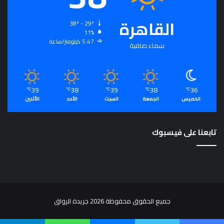
القاهرة
38º - 29º
11%
5.47 كيلومتر/ساعة
سماء صافية
39
38
39
38
36
℃
℃
℃
℃
℃
الخميس
الجمعة
السبت
الأحد
الأثنين
تابعنا على فيسبوك
جميع الحقوق محفوظة 2026 جريدة الرواق