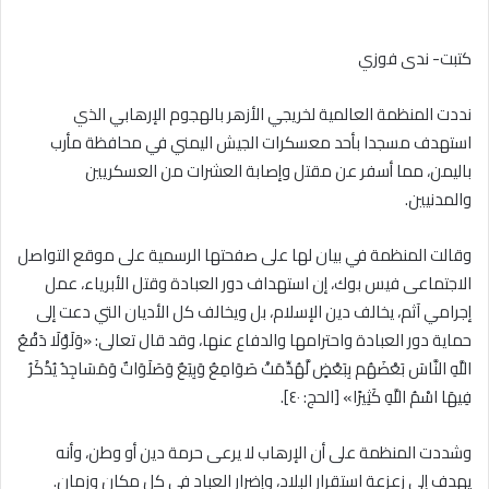
كتبت- ندى فوزي
نددت المنظمة العالمية لخريجي الأزهر بالهجوم الإرهابي الذي
استهدف مسجدا بأحد معسكرات الجيش اليمني في محافظة مأرب
باليمن، مما أسفر عن مقتل وإصابة العشرات من العسكريين
والمدنيين.
وقالت المنظمة في بيان لها على صفحتها الرسمية على موقع التواصل
الاجتماعى فيس بوك، إن استهداف دور العبادة وقتل الأبرياء، عمل
إجرامي آثم، يخالف دين الإسلام، بل ويخالف كل الأديان التي دعت إلى
حماية دور العبادة واحترامها والدفاع عنها، وقد قال تعالى: «وَلَوْلَا دَفْعُ
اللَّهِ النَّاسَ بَعْضَهُم بِبَعْضٍ لَّهُدِّمَتْ صَوَامِعُ وَبِيَعٌ وَصَلَوَاتٌ وَمَسَاجِدُ يُذْكَرُ
فِيهَا اسْمُ اللَّهِ كَثِيرًا» [الحج: ٤٠].
وشددت المنظمة على أن الإرهاب لا يرعى حرمة دين أو وطن، وأنه
يهدف إلى زعزعة استقرار البلاد، وإضرار العباد في كل مكان وزمان.