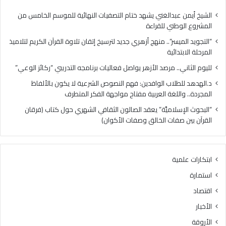
الابتدائية
الشيخ أيمن عبدالغني يشهد ختام التصفيات النهائية للموسم الخامس من
المشروع الوطني للقراءة
“التجويد الميسر”.. منهج أزهري جديد لترسيخ إتقان تلاوة القرآن الكريم لتلاميذ
المرحلة الابتدائية
لليوم الثاني.. مرصد الأزهر يواصل فعاليات برنامجه التدريبي “ركائز الوعي”
د.الهدهد للطلاب الوافدين: فهم النصوص الشرعية لا يكون بالألفاظ
المجردة.. واللغة العربية مفتاح مواجهة الفكر المتطرف
“البحوث الإسلاميَّة” يعقد الصالون الثقافي الشهري حول كتاب (فرقان
القرآن بين صفات الخالق وصفات الأكوان)
ابتكارات علمية
استمارة
اقتصاد
الأخبار
الأروقة