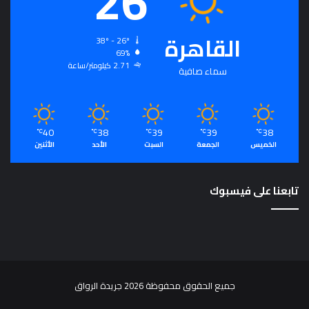
26
القاهرة
38º - 26º
69%
2.71 كيلومتر/ساعة
سماء صافية
40
38
39
39
38
℃
℃
℃
℃
℃
الخميس
الجمعة
السبت
الأحد
الأثنين
تابعنا على فيسبوك
جميع الحقوق محفوظة 2026 جريدة الرواق