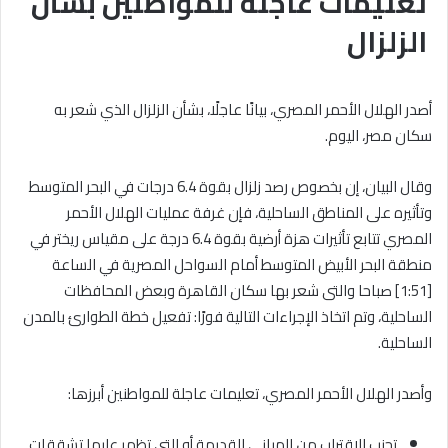
تعليمات عاجلة للمواطنين بشأن
الزلزال
أصدر الهلال الأحمر المصري، بيانًا عاجلًا، بشأن الزلزال الذي شعر به
سكان مصر، اليوم.
وقال البيان، إن بخصوص رصد زلزال بقوة 6.4 درجات في البحر المتوسط
وتأثيره على المناطق الساحلية، فإن غرفة عمليات الهلال الأحمر
المصري تتابع تأثيرات هزة أرضية بقوة 6.4 درجة على مقياس ريختر في
منطقة البحر الأبيض المتوسط أمام السواحل المصرية في الساعة
[1:51] صباحا والتى شعر بها سكان القاهرة وبعض المحافظات
الساحلية، وتم اتخاذ الإجراءات التالية فورًا: تفعيل خطة الطوارئ بالمدن
الساحلية.
وأصدر الهلال الأحمر المصري، تعليمات عاجلة للمواطنين أبرزها:
تجنب الاقتراب من المباني القديمة أو التي تظهر عليها تشققات.