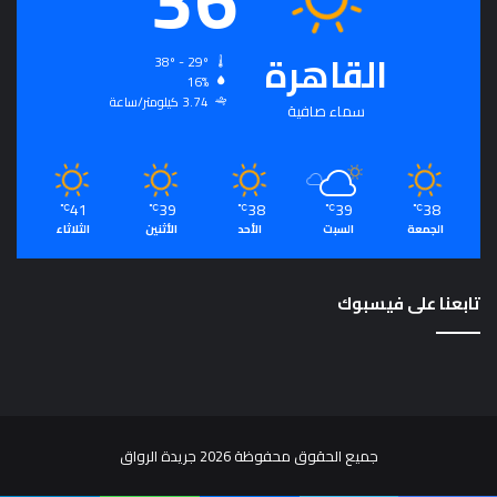
القاهرة
38º - 29º
16%
3.74 كيلومتر/ساعة
سماء صافية
41
39
38
39
38
℃
℃
℃
℃
℃
الجمعة
السبت
الأحد
الأثنين
الثلاثاء
تابعنا على فيسبوك
جميع الحقوق محفوظة 2026 جريدة الرواق