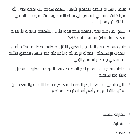
فلسطين
الهُو
بنسبة
الإيم
ملتقى السيرة النبوية بالجامع الأزهر: السيدة سودة بنت زمعة رضي الله
نجاح
والأ
عنها كانت سببا في التيسير على نساء الأمة، وقدمت نموذجا خالدا في
97.7%
حجر
الإنفاق في سبيل الله
أس
الشيخ أيمن عبد الغني يعتمد نتيجة الدور الثاني للشهادة الثانوية الأزهرية
لتح
لمعاهد فلسطين بنسبة نجاح 97.7%
السّ
الم
خلال مشاركته في الملتقى الفكري الأوَّل لمنطقة وعظ المنوفيَّة.. أمين
ومص
(البحوث الإسلاميَّة): الهُويَّة الإيمانيَّة والأخلاقيَّة حجر أساس لتحقيق السِّلم
لتح
المجتمعي ومصدر لتحقيق الرُّقي
الرُّ
الداخلية تفتح باب التقديم لحج القرعة 2027.. المواعيد وطرق التسجيل
والشروط الكاملة
خلال ملتقى الجامع الأزهر للقضايا المعاصرة: حفظ الأمانة والابتعاد عن
الغش والتدليس من أهم أسباب ترابط المجتمع
ابتكارات علمية
استمارة
اقتصاد