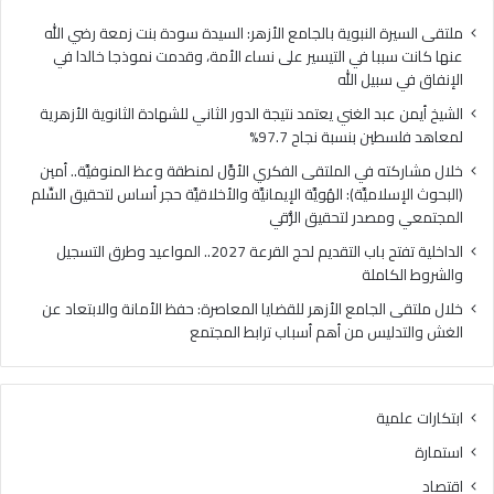
فلسطين
الهُو
بنسبة
الإيم
ملتقى السيرة النبوية بالجامع الأزهر: السيدة سودة بنت زمعة رضي الله
نجاح
والأ
عنها كانت سببا في التيسير على نساء الأمة، وقدمت نموذجا خالدا في
97.7%
حجر
الإنفاق في سبيل الله
أس
الشيخ أيمن عبد الغني يعتمد نتيجة الدور الثاني للشهادة الثانوية الأزهرية
لتح
لمعاهد فلسطين بنسبة نجاح 97.7%
السّ
الم
خلال مشاركته في الملتقى الفكري الأوَّل لمنطقة وعظ المنوفيَّة.. أمين
ومص
(البحوث الإسلاميَّة): الهُويَّة الإيمانيَّة والأخلاقيَّة حجر أساس لتحقيق السِّلم
لتح
المجتمعي ومصدر لتحقيق الرُّقي
الرُّ
الداخلية تفتح باب التقديم لحج القرعة 2027.. المواعيد وطرق التسجيل
والشروط الكاملة
خلال ملتقى الجامع الأزهر للقضايا المعاصرة: حفظ الأمانة والابتعاد عن
الغش والتدليس من أهم أسباب ترابط المجتمع
ابتكارات علمية
استمارة
اقتصاد