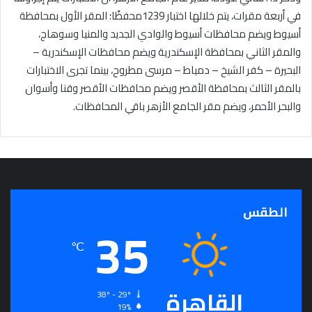
في أربعة مقرات، يتم خلالها اختبار 1239محفظًا؛ المقر الأول بمحافظة
أسيوط ويضم محافظات أسيوط والوادي الجديد والمنيا وسوهاج،
والمقر الثاني بمحافظة الإسكندرية ويضم محافظات الإسكندرية –
البحيرة – كفر الشيخ – دمياط – مرسى مطروح، بينما تجرى الاختبارات
بالمقر الثالث بمحافظة الأقصر ويضم محافظات الأقصر وقنا وأسوان
والبحر الأحمر، ويضم مقر الجامع الأزهر باقي المحافظات.
الطقس
35
℃
القاهرة
38º - 29º
19%