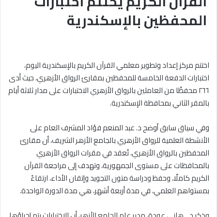
القرآن الكريم يختتم اختبارات
المحفظين بالإسكندرية
اختتم مركز إعداد وتطوير معلمي القرآن الكريم بالإسكندرية اليوم،
اختبارات الدفعة الخامسة للمحفظين بمقارئ الرواق الأزهري، حيث أدى
٢٦٦ محفظًا من العاملين بالرواق الأزهري الاختبارات على مدار ثلاثة أيام
بالمقر الثاني بمحافظة الإسكندرية.
وفي سياق سابق أوضح د. عبد المنعم فؤاد المشرف العام على
الأنشطة العلمية للرواق الأزهري بالجامع الأزهر الشريف، أن مقارئ
المحفظين بالرواق الأزهري، تُعقد في مقرات الرواق الأزهري
بالمحافظات على مستوى الجمهورية، وتهدف إلى مراجعة القرآن
الكريم كاملًا، وحفظ ودراسة متون التجويد وإتقان الأداء، ارتقاءً
بمستواهم العلمي، في مدة أربعة أشهر، هي مدة الدورة الواحدة.
وذكر د. . هاني عودة، مدير عام الجامع الأزهر، أن الاختبارات يتم إجراؤها