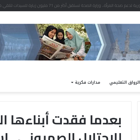
راض بالدراجات الآلية بما قد يترتب عليه أذى الناس
الرواق التعليمي
مدارات فكرية
بعدما فقدت أبناءها 
للاحتلال الصهيوني.. ا
اد:
ملتقى
السيرة