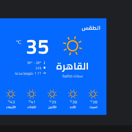
الطقس
35
℃
القاهرة
38º - 28º
24%
1.77 كيلومتر/ساعة
سماء صافية
43
41
39
38
38
℃
℃
℃
℃
℃
السبت
الأحد
الأثنين
الثلاثاء
الأربعاء