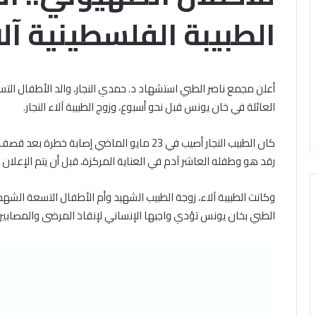
النبوية
الطبيبة الفلسطينية آلاء
بالجامع
الخميس, 6 أغسطس 2026
رة
الأزهر:
ملتقى السيرة النبو
السيدة
الأزهر: السيدة سو
السبت, 8 أغسطس 2026
.
سودة
أرصاد: طقس اليوم شديد الحرارة
الله عنها كانت سببا
عظمى
بنت
أعلن مجمع ناصر الطبي استشهاد د. حمدي النجار، والد الأطفال 
رطب نهارًا.. والعظمى بالقاهرة 36
نساء الأمة، وقدمت 
اهرة
زمعة
العائلة في خان يونس قبل نحو أسبوع، وزوج الطبيبة آلاء النجار.
جة
في الإنفاق في سبيل
رضي
الله
عنها
كانت
رقد هو وطفله العاشر آدم في العناية المركزة، قبل أن يتم الإعلان
سببا
في
وكانت الطبيبة آلاء، زوجة الطبيب الشهيد وأم الأطفال التسعة الشه
التيسير
الطبي بخان يونس تؤدي واجبها الإنساني لإنقاذ المرضى والمصابين
على
نساء
الأمة،
وقدمت
نموذجا
خالدا
في