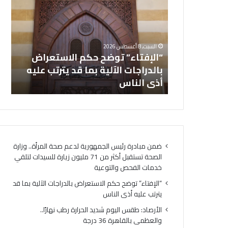
حكم
اليوم
الاستعراض
شديد
بالدراجات
الحرا
الآلية
رطب
هورية لدعم
السبت, 8 أغسطس 2026
بما
نهارًا.
صحة تستقبل
“الإفتاء” توضح حكم الاستعراض
ال
قد
وال
زيارة للسيدات
بالدراجات الآلية بما قد يترتب عليه
يترتب
بالق
التوعية
أذى الناس
در
عليه
36
أذى
درجة
الناس
ضمن مبادرة رئيس الجمهورية لدعم صحة المرأة.. وزارة
الصحة تستقبل أكثر من 71 مليون زيارة للسيدات لتلقي
خدمات الفحص والتوعية
“الإفتاء” توضح حكم الاستعراض بالدراجات الآلية بما قد
يترتب عليه أذى الناس
الأرصاد: طقس اليوم شديد الحرارة رطب نهارًا..
والعظمى بالقاهرة 36 درجة