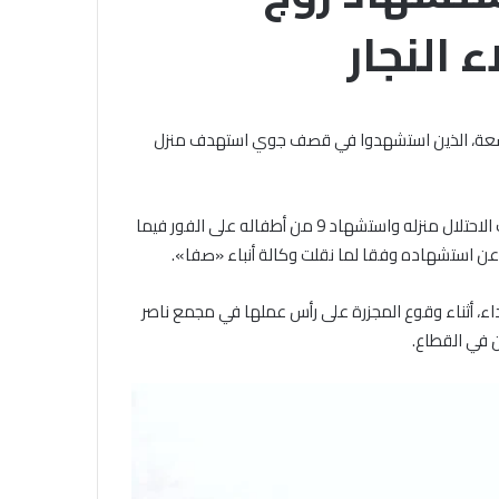
عبد
 النجار
الغني
ية بالجامع
يعتمد
الخميس, 6 أغسطس 2026
نتيجة
دة بنت زمعة رضي
الشيخ أيمن عبد الغني يعتمد نتيجة
الدور
 في التيسير على
الدور الثاني للشهادة الثانوية
الثاني
التسعة، الذين استشهدوا في قصف جوي استهدف منزل
نموذجا خالدا
الأزهرية لمعاهد فلسطين بنسبة
للشهادة
 الله
نجاح 97.7%
الثانوية
الأزهرية
كان الطبيب النجار أصيب في 23 مايو الماضي إصابة خطرة بعد قصف الاحتلال منزله واستشهاد 9 من أطفاله على الفور فيما
لمعاهد
فلسطين
 عن استشهاده وفقا لما نقلت وكالة أنباء «صفا».
بنسبة
نجاح
داء، أثناء وقوع المجزرة على رأس عملها في مجمع ناصر
97.7%
 في القطاع.