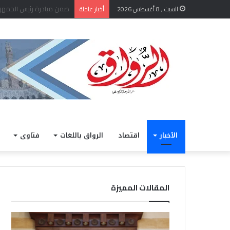
“الإفتاء” توضح حكم الاستع
السبت , 8 أغسطس 2026
أخبار عاجلة
الأخبار
اقتصاد
الرواق باللغات
فتاوى
المقالات المميزة
“الإفتاء”
الأرص
توضح
طقس