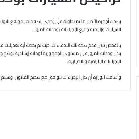
باب
الخميس, 6 أغسطس 2026
ال مشاركته في الملتقى الفكري
تقى
التقديم
ري
أوَّل لمنطقة وعظ المنوفيَّة.. أمين
لحج
رصدت أجهزة الأمن ما تم تداوله على إحدى الصفحات بمواقع التواص
ل
القرعة
لبحوث الإسلاميَّة): الهُويَّة
السيارات وإلزامية جميع الإجراءات بوحدات المرور.
الخميس, 6 أغسطس 2026
قة
2027..
إيمانيَّة والأخلاقيَّة حجر أساس
الداخلية تفتح باب 
المواعيد
حقيق السِّلم المجتمعي ومصدر
القرعة 2027
يَّة..
وطرق
حقيق الرُّقي
التسجيل والشروط ا
التسجيل
بكل وحدات المرور على مستوى الجمهورية لوحات إرشادية توضح جميع 
حوث
والشروط
الإجراءات الإلزامية والاختيارية.
اميَّة):
الكاملة
َّة
وأضافت الوزارة أن كل الإجراءات تتوافق مع صحيح القانون. وسيتم اتخ
نيَّة
لاقيَّة
س
يق
م
تمعي
در
يق
ي