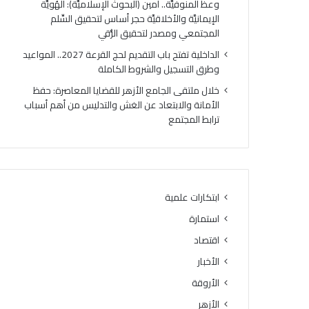
وعظ المنوفيَّة.. أمين (البحوث الإسلاميَّة): الهُويَّة
الإيمانيَّة والأخلاقيَّة حجر أساس لتحقيق السِّلم
المجتمعي ومصدر لتحقيق الرُّقي
الداخلية تفتح باب التقديم لحج القرعة 2027.. المواعيد
وطرق التسجيل والشروط الكاملة
خلال ملتقى الجامع الأزهر للقضايا المعاصرة: حفظ
الأمانة والابتعاد عن الغش والتدليس من أهم أسباب
ترابط المجتمع
ابتكارات علمية
استمارة
اقتصاد
الأخبار
الأروقة
الأزهر