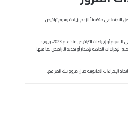
الجامع
الأزهر
للقضايا
ل الاجتماعى متضمناً الزعم بزيادة رسوم تراخيص
الخميس, 6 أغسطس 2026
المعاصرة:
خلال ملتقى الجامع الأزهر للقضايا
حفظ
التقديم لحج
المعاصرة: حفظ الأمانة والابتعاد عن
الأمانة
.. المواعيد وطرق
الغش والتدليس من أهم أسباب
والابتعاد
بالفحص تبين عدم صحة تلك الادعاءات، حيث لم يحدث أية تعديلات على الرسوم أو إجراءات التراخيص منذ عام 2023، ويوجد
لكاملة
ترابط المجتمع
عن
الإجراءات الخاصة بإصدار أو تجديد التراخيص بما فيها
الغش
والتدليس
من
اذ الإجراءات القانونية حيال مروج تلك المزاعم.
أهم
أسباب
ترابط
المجتمع