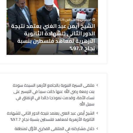
عبد
في
خل
الغني
المل
بالجامع
يعتمد
الفك
ال
الخميس, 6 أغسطس 2026
نتيجة
الأوَّ
نت زمعة رضي
الشيخ أيمن عبد الغني يعتمد نتيجة
(ا
الدور
لمنط
 التيسير على
الدور الثاني للشهادة الثانوية
ال
الثاني
وعظ
ذجا خالدا
الأزهرية لمعاهد فلسطين بنسبة
لت
للشهادة
المنوف
ه
نجاح 97.7%
لت
الثانوية
أمين
الأزهرية
(الب
لمعاهد
الإسل
فلسطين
الهُوي
بنسبة
الإيما
نجاح
والأخ
ملتقى السيرة النبوية بالجامع الأزهر: السيدة سودة
97.7%
حجر
بنت زمعة رضي الله عنها كانت سببا في التيسير على
أسا
نساء الأمة، وقدمت نموذجا خالدا في الإنفاق في
لتحق
سبيل الله
السِّل
المج
الشيخ أيمن عبد الغني يعتمد نتيجة الدور الثاني للشهادة
ومص
الثانوية الأزهرية لمعاهد فلسطين بنسبة نجاح 97.7%
لتحق
خلال مشاركته في الملتقى الفكري الأوَّل لمنطقة
الرُّق