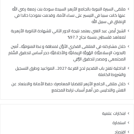
فلسطين
الهُو
بنسبة
الإيم
ملتقى السيرة النبوية بالجامع الأزهر: السيدة سودة بنت زمعة رضي الله
نجاح
والأ
عنها كانت سببا في التيسير على نساء الأمة، وقدمت نموذجا خالدا في
97.7%
حجر
الإنفاق في سبيل الله
أس
الشيخ أيمن عبد الغني يعتمد نتيجة الدور الثاني للشهادة الثانوية الأزهرية
لتح
لمعاهد فلسطين بنسبة نجاح 97.7%
السّ
الم
خلال مشاركته في الملتقى الفكري الأوَّل لمنطقة وعظ المنوفيَّة.. أمين
ومص
(البحوث الإسلاميَّة): الهُويَّة الإيمانيَّة والأخلاقيَّة حجر أساس لتحقيق السِّلم
لتح
المجتمعي ومصدر لتحقيق الرُّقي
الرُّ
الداخلية تفتح باب التقديم لحج القرعة 2027.. المواعيد وطرق التسجيل
والشروط الكاملة
خلال ملتقى الجامع الأزهر للقضايا المعاصرة: حفظ الأمانة والابتعاد عن
الغش والتدليس من أهم أسباب ترابط المجتمع
ابتكارات علمية
استمارة
اقتصاد