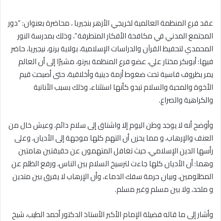
عقد فرع المنظمة العالمية لخريجي الأزهر بنجيريا ، محاضرة بعنوان: “دور
المجتمع المدني في مكافحة الأفكار المتطرفة”، وذلك بمدرسة النور
المحمدي لتحفيظ القرآن والدراسات الإسلامية، بولاية برنو، نيجيريا، حاضر
فيها: أبوبكر مختار علي، عضو فرع المنظمة ببرنو، مشيرًا إلى أن العالم
يمر بظروف قاسية تحت ضغوط أزمة دينية وأخلاقية، حتى أصبحت قيم
الأخوة والمحبة والسلام تبدو كأنها استثناء، وذلك بسبب الأنانية
والكراهية والصراع.
وأوضح أنه لا يوجد وطن اليوم إلا واشتاق إلى سلام دائم، وعيش خال من
العنف والإرهاب، و مما يحزن أن التهم كلها موجهة إلى الأديان، وعلى
رأسها الدين الإسلامي، حيث تغافل المتهمون عن حقيقتين هامتين
وهما: أن الأديان كلها جاءت لترسيخ السلام بين الناس، ورفع الظلم عن
المظلومين، وبيان حرمة سفك الدماء، وأن الإرهاب لا يفرق بين متدين
و ملحد، ولا بين مسلم وغير مسلم.
وأشار إلى ما قاله فضيلة الإمام الأكبر الأستاذ الدكتور أحمد الطيب، شيخ