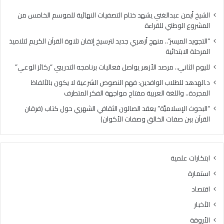
الابتدائية
الشيخ أيمن عبدالغني يشهد ختام التصفيات النهائية للموسم الخامس من
المشروع الوطني للقراءة
“التجويد الميسر”.. منهج أزهري جديد لترسيخ إتقان تلاوة القرآن الكريم لتلاميذ
المرحلة الابتدائية
لليوم الثاني.. مرصد الأزهر يواصل فعاليات برنامجه التدريبي “ركائز الوعي”
د.الهدهد للطلاب الوافدين: فهم النصوص الشرعية لا يكون بالألفاظ
المجردة.. واللغة العربية مفتاح مواجهة الفكر المتطرف
“البحوث الإسلاميَّة” يعقد الصالون الثقافي الشهري حول كتاب (فرقان
القرآن بين صفات الخالق وصفات الأكوان)
ابتكارات علمية
استمارة
اقتصاد
الأخبار
الأروقة