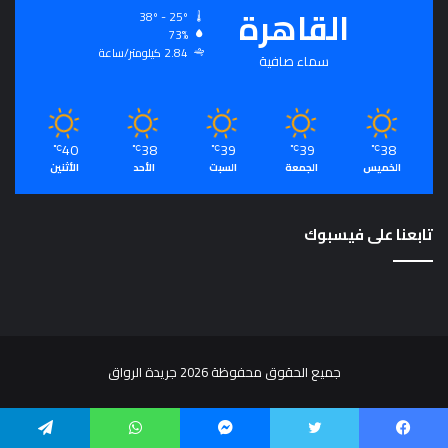
القاهرة
38º - 25º
73%
2.84 كيلومتر/ساعة
سماء صافية
40
38
39
39
38
℃
℃
℃
℃
℃
الخميس
الجمعة
السبت
الأحد
الأثنين
تابعنا على فيسبوك
جميع الحقوق محفوظة 2026 جريدة الرواق
يسبوك
تويتر
ماسنجر
واتساب
تيلقرام