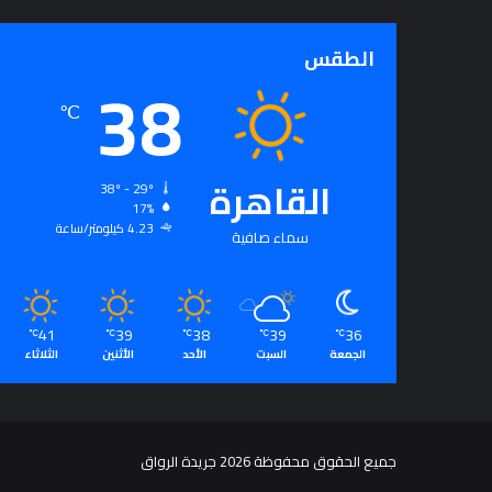
الطقس
38
℃
القاهرة
38º - 29º
17%
4.23 كيلومتر/ساعة
سماء صافية
41
39
38
39
36
℃
℃
℃
℃
℃
الجمعة
السبت
الأحد
الأثنين
الثلاثاء
جميع الحقوق محفوظة 2026 جريدة الرواق