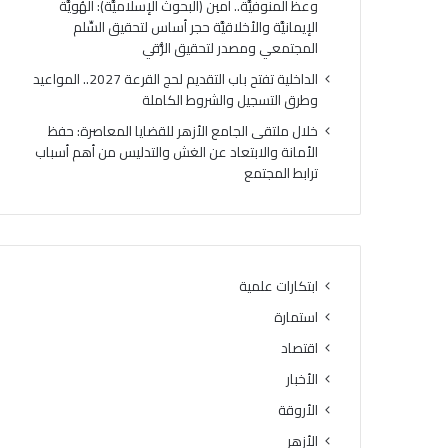
وعظ المنوفيَّة.. أمين (البحوث الإسلاميَّة): الهُويَّة
الإيمانيَّة والأخلاقيَّة حجر أساس لتحقيق السِّلم
المجتمعي ومصدر لتحقيق الرُّقي
الداخلية تفتح باب التقديم لحج القرعة 2027.. المواعيد
وطرق التسجيل والشروط الكاملة
خلال ملتقى الجامع الأزهر للقضايا المعاصرة: حفظ
الأمانة والابتعاد عن الغش والتدليس من أهم أسباب
ترابط المجتمع
ابتكارات علمية
استمارة
اقتصاد
الأخبار
الأروقة
الأزهر