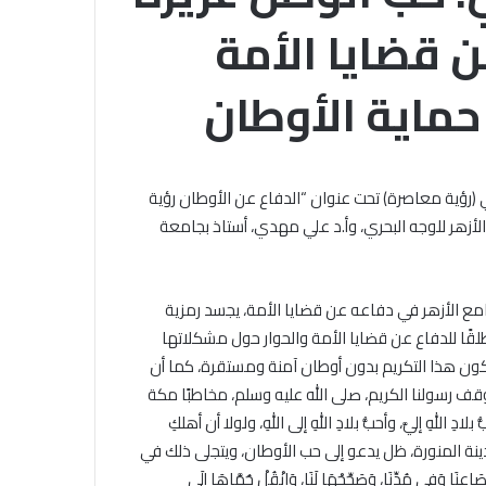
الجامع
ن قضايا الأمة
الأزهر
للقضايا
الخميس, 6 أغسطس 2026
المعاصرة:
حماية الأوطان
خلال ملتقى الجامع الأزهر للقضايا
حفظ
التقديم لحج
المعاصرة: حفظ الأمانة والابتعاد عن
الأمانة
.. المواعيد وطرق
الغش والتدليس من أهم أسباب
والابتعاد
لكاملة
ترابط المجتمع
عن
ي (رؤية معاصرة) تحت عنوان “الدفاع عن الأوطان رؤية
الغش
والتدليس
زهر للوجه البحري، وأ.د علي مهدي، أستاذ بجامعة
من
أهم
أسباب
امع الأزهر في دفاعه عن قضايا الأمة، يجسد رمزية
ترابط
قًا للدفاع عن قضايا الأمة والحوار حول مشكلاتها
المجتمع
يكون هذا التكريم بدون أوطان آمنة ومستقرة، كما أن
ف رسولنا الكريم، صلى الله عليه وسلم، مخاطبًا مكة
هِ إليَّ، وأحبُّ بلادِ اللهِ إلى اللهِ، ولولا أن أهلكِ
ينة المنورة، ظل يدعو إلى حب الأوطان، ويتجلى ذلك في
فِي صَاعِنَا وَفِي مُدِّنَا، وَصَحِّحْهَا لَنَا، وَانْقُلْ حُمَّاهَا إِلَى