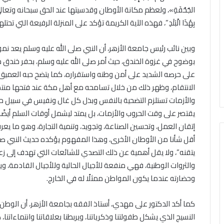
الجُحْفَةِ»، ولعظم مكانة الأوطان وقدسيتها عند الحق سبحانه وتعالى
بِهَٰذَا الْبَلَدِ”، فهذه الآية الكريمة تؤكد على المنزلة الرفيعة التي تحت
وبين نائب رئيس جامعة الأزهر، أن النبي صلى الله عليه وسلم يعد ن
بوضوح في غزوة الخندق، حيث أمر صلى الله عليه وسلم، بحفر خندق حول
على حرصه الشديد على أمن وطنه واستقراره، كما يتضح حبه العميق 
الانتقام، وظهر ذلك من خلال تسامحه مع أهل مكة عند فتحها منتصرً
والأزمات تستلزم التضحية بالنفس وبذل كل غال ونفيس في سبيل حماي
يقتصر على وقت الحروب والأزمات، بل يمتد ليشمل أوقات السلم أيض
إتقان العمل، وتحسين الصناعة، وتجويد، وتنمية التجارة، وهو ما يع
أقل شأنا من الأوطان الأخرى، وهذا المفهوم يؤكده حديث النبي صلى 
يتقنه”، ولا يقل أهمية عن ذلك التصدي للشائعات التي تهدف إلى زع
والثروات الوطنية، فهي منفعة للأجيال الحالية وللأجيال القادمة،
وحضارته عندما يكون المواطن ممثلًا له في الخارج.
كما أكد الدكتور على مهدي، أستاذ الفقه بجامعة الأزهر، أن الوطن 
النسيج الذي يشكل طفولتنا وذكرياتنا، ويربطنا بعلاقاتنا وانتماءاتنا