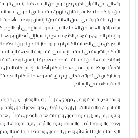
وتعالى- في القرآن الكريم بنزع الروح من الجسد، كما بينه في قوله تعا
من دياركم ما فعلوه إلا قليل منهم”، فقد ساوى المولى -سبحانه وت
يحمل دلالة قوية على عمق العلاقة بين الإنسان ووطنه، وأهمية ال
يجده زاخرا بالعديد من العلماء الذين عرفوا بنسبتهم إلى أوطانهم، ك
والإمام البخاري، وغيرهم الكثير، جميعهم نسبوا إلى أوطانهم، وهذ
لا يعوض، بل إن الصحابة الكرام لم يحوزوا منزلة المهاجرين العظيمة 
الأحكام الشرعية في الفقه الإسلامي، فقد رتبت الشريعة الإسلامية 
إسقاط الجمعة عن المسافر، فبمجرد مغادرة الإنسان لوطنه، تلحق
تخفيفًا ورفعًا للحرج، ومن هذه الأحكام أيضًا عند إخراج زكاة المال، 
ويشاركون في ثمراته، فكان لهم حق فيه، وهذه الأحكام الشرعية ت
قيمة عظيمة في الإسلام.
وشدد فضيلة الدكتور على مهدي، على أن حب الأوطان ليس مجرد كلم
المناسبات والاحتفالات، بل إن حب الأوطان هو شعور أعمق وأقدس م
ونفيس في سبيل رعاية حقوق وحرمات هذه الأوطان، كما أن هذه الت
يُعظم ولا يسود الأمن والاستقرار فيه، ولا تُراعي فيه الحرمات، لا يش
التي تقام عليها الشعائر، وتصان الحقوق، وتحفظ الحرمات؛ فلا يمك