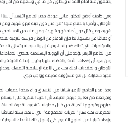
يدفعون عنه أمام الأعداء ويبذلون كل ما في وسعهم من أجل رفع
وفي كلمته أوضح الدكتور هاني عودة، مدير الجامع الأزهر، أن نبينا
الأوطان، وأمرنا بالدفاع عنها “من قتل دون دينه فهو شهيد، وم
شهيد، ومن قتل دون أهله فهو شهيد”، ومن مات من المسلمين دفا
أو دفاعًا عن بعضها، لذا فإن الدفاع عن الوطن فريضة شرعية تقت
والمؤامرات التي تحاك ضد بلادنا، وحيث إن ربنا سبحانه وتعالى قد حذر
من الجامع الأزهر نؤكد على أن الهوية الإسلامية تقتضي الحفاظ على 
زمن بعيد أن إضعاف الأمة والقضاء عليها يكون بإحداث الفرقة وال
الأوطان والمقدرات، لذلك يجب على الأمة الإسلامية التمسك بوحدته
مجرد شعارات، بل هو مسؤولية عظيمة وواجب ديني.
وحذر مدير الجامع الأزهر، شبابنا من الانسياق وراء هذه الدعوات 
وتجردهم من تعاليم دينهم الحنيف، لأن الحرب الفكرية على الإسلا
بدينهم وقيمهم الأصيلة، من خلال محاولات تشويه القدوة الحسنة و
المحرمات تحت ستار “الحريات المذمومة” التي لا تمت بصلة لمبادئنا 
وإبعاد شبابنا عن المنهج القويم، كي يُسهل ذلك للأعداء السيطرة عل