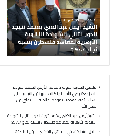
عبد
في
خل
الغني
المل
بالجامع
يعتمد
الفك
ال
الخميس, 6 أغسطس 2026
نتيجة
الأوَّ
نت زمعة رضي
الشيخ أيمن عبد الغني يعتمد نتيجة
(ا
الدور
لمنط
 التيسير على
الدور الثاني للشهادة الثانوية
ال
الثاني
وعظ
ذجا خالدا
الأزهرية لمعاهد فلسطين بنسبة
لت
للشهادة
المنوف
ه
نجاح 97.7%
لت
الثانوية
أمين
الأزهرية
(الب
لمعاهد
الإسل
فلسطين
الهُوي
بنسبة
الإيما
نجاح
والأخ
ملتقى السيرة النبوية بالجامع الأزهر: السيدة سودة
97.7%
حجر
بنت زمعة رضي الله عنها كانت سببا في التيسير على
أسا
نساء الأمة، وقدمت نموذجا خالدا في الإنفاق في
لتحق
سبيل الله
السِّل
المج
الشيخ أيمن عبد الغني يعتمد نتيجة الدور الثاني للشهادة
ومص
الثانوية الأزهرية لمعاهد فلسطين بنسبة نجاح 97.7%
لتحق
خلال مشاركته في الملتقى الفكري الأوَّل لمنطقة
الرُّق