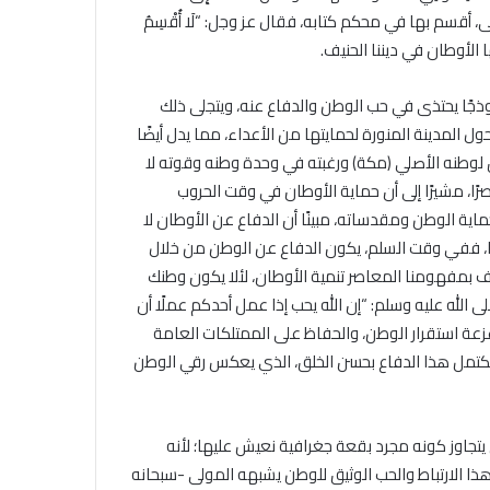
، أقسم بها في محكم كتابه، فقال عز وجل: “لَا أُقْسِمُ
لها الأوطان في ديننا الحنيف.
موذجًا يحتذى في حب الوطن والدفاع عنه، ويتجلى ذلك
 المدينة المنورة لحمايتها من الأعداء، مما يدل أيضًا
لوطنه الأصلي (مكة) ورغبته في وحدة وطنه وقوته لا
ا، مشيرًا إلى أن حماية الأوطان في وقت الحروب
ة الوطن ومقدساته، مبينًا أن الدفاع عن الأوطان لا
ًا، ففي وقت السلم، يكون الدفاع عن الوطن من خلال
رف بمفهومنا المعاصر تنمية الأوطان، لئلا يكون وطنك
الله عليه وسلم: “إن الله يحب إذا عمل أحدكم عملًا أن
زعة استقرار الوطن، والحفاظ على الممتلكات العامة
 ويكتمل هذا الدفاع بحسن الخلق، الذي يعكس رقي الوطن
يتجاوز كونه مجرد بقعة جغرافية نعيش عليها؛ لأنه
، هذا الارتباط والحب الوثيق للوطن يشبهه المولى -سبحانه