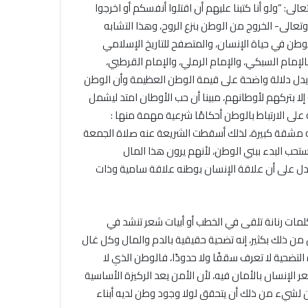
لى: “ولو أنا كتبنا عليهم أن اقتلوا أنفسكم أو اخرجوا
عالى- الخروج من الوطن بنزع الروح، وهذا التشابه
وطن في حياة الإنسان، والمتصفح للتاريخ الإسلامي
الإمام السبكي، والإمام الرملي، والإمام القرطبي،
ا يدل دلالة واضحة على قيمة الوطن العظيمة وأن الوطن
إلا بتركهم لأوطانهم، مبينا أن حب الأوطان امتد ليشمل
على الارتباط بالوطن أحكامًا شرعية مهمة منها :
ه مشقة كبيرة، لذلك أسقطت الشريعة عنه صلاة الجمعة
يستحب البدء ببني الوطن، لأنهم يرون هذا المال
دل على أن علاقة الإنسان بوطنه علاقة سامية وذات
ات رنانة تلقى في الخطب أو أبيات شعر تنشد في
ن ذلك بكثير، إنه تضحية حقيقية بالدم والمال وكل غال
ضحية لا تعرف سقفًا ولا حدودًا، فالوطن الذي لا
عر الإنسان بالأمان فيه، لأن الأمن يعد الركيزة الأساسية
ن لشيء من ذلك أن يتحقق لولا وجود وطن لديه أبناء