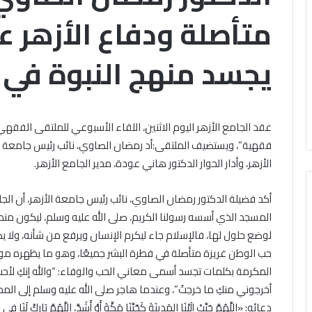
باب
الخميس, 6 أغسطس 2026
متأصلة ودفاع الأزهر ع
ال مشاركته في الملتقى الفكري
تقى
التقديم
ري
أوَّل لمنطقة وعظ المنوفيَّة.. أمين
لحج
ل
القرعة
يجسد منهج النبوة في 
لبحوث الإسلاميَّة): الهُويَّة
الخميس, 6 أغسطس 2026
قة
2027..
إيمانيَّة والأخلاقيَّة حجر أساس
الداخلية تفتح باب 
المواعيد
حقيق السِّلم المجتمعي ومصدر
القرعة 2027
يَّة..
وطرق
حقيق الرُّقي
التسجيل والشروط ا
التسجيل
عقد الجامع الأزهر اليوم الاثنين، اللقاء الأسبوعي للملتقى الفقه
حوث
والشروط
اميَّة):
الكاملة
فقهية”، ويستضيف الملتقى:أد رمضان الصاوي، نائب رئيس جامعة الأ
َّة
الأزهر، وأدار الحوار الدكتور هاني عودة، مدير الجامع الأزهر.
نيَّة
لاقيَّة
أكد فضيلة الدكتور رمضان الصاوي، نائب رئيس جامعة الأزهر، أن الج
المسجد الذي أسسه رسولنا الكريم، صلى الله عليه وسلم، ليكون منطل
س
يق
لوضع حلول لها، فالإسلام جاء ليكرم الإنسان ويرفع من شأنه، ولا 
م
حب الوطن غريزة متأصلة في فطرة البشر جميعًا، وهو ما يظهره موق
تمعي
المكرمة بكلمات تجسد أسمى معاني الحب والوفاء: “والله إنكِ لأحبُّ بلادِ الل
در
أخرجوني منكِ ما خرجتُ”، وعندما هاجر صلى الله عليه وسلم إلى المد
يق
ي
دعائه: «اللَّهُمَّ حَبِّبْ إِلَيْنَا المَدِينَةَ كَحُبِّنَا مَكَّةَ أَوْ أَشَدَّ، اللَّهُمَّ بَارِكْ لَنَا 