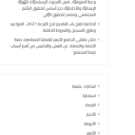
وعظ المنوفيَّة.. أمين (البحوث الإسلاميَّة): الهُويَّة
الإيمانيَّة والأخلاقيَّة حجر أساس لتحقيق السِّلم
المجتمعي ومصدر لتحقيق الرُّقي
الداخلية تفتح باب التقديم لحج القرعة 2027.. المواعيد
وطرق التسجيل والشروط الكاملة
خلال ملتقى الجامع الأزهر للقضايا المعاصرة: حفظ
الأمانة والابتعاد عن الغش والتدليس من أهم أسباب
ترابط المجتمع
ابتكارات علمية
استمارة
اقتصاد
الأخبار
الأروقة
الأزهر