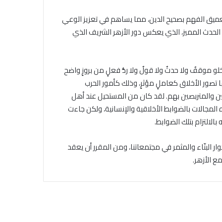
تعميق الفهم بصحيح الدين، مما يساهم في تعزيز الوعي
 الحدث المميز، الذي يعكس دور الأزهر الشريف الذي
و موقفٌ ولا حدثٌ ولا قولٌ ولا ردُّ فعلٍ من بروزٍ واضح
صور الأخلاق كعاملٍ مؤثرٍ، وذلك كأمور الحرب
ن والمتربصين بهم. لقد كان من المستحيل عند أهل
لمجالات بالضوابط الأخلاقية والإنسانية، ولكن جاءت
لالتزام بتلك الضوابط.
ر البنّاء والمثمر في مجتمعاتنا، ومن المقرر أن يعقد
ع الأزهر.