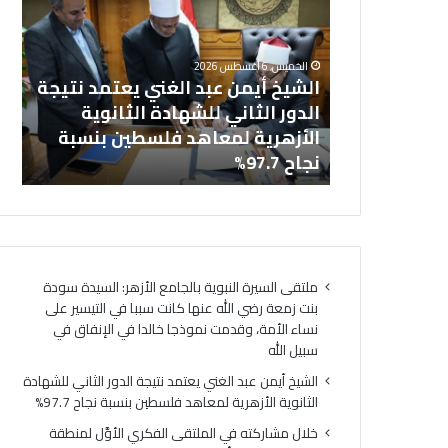
عبد
في
خل
الغني
المل
بالجامع
يعتمد
الفك
ال
الخميس, 6 أغسطس 2026
نتيجة
الأوَّ
نت زمعة رضي
الشيخ أيمن عبد الغني يعتمد نتيجة
(ا
الدور
لمنط
 التيسير على
الدور الثاني للشهادة الثانوية
ال
الثاني
وعظ
ذجا خالدا
الأزهرية لمعاهد فلسطين بنسبة
لت
للشهادة
المنوف
ه
نجاح 97.7%
لت
الثانوية
أمين
الأزهرية
(الب
لمعاهد
الإسل
فلسطين
الهُوي
بنسبة
الإيما
نجاح
والأخ
ملتقى السيرة النبوية بالجامع الأزهر: السيدة سودة
97.7%
حجر
بنت زمعة رضي الله عنها كانت سببا في التيسير على
أسا
نساء الأمة، وقدمت نموذجا خالدا في الإنفاق في
لتحق
سبيل الله
السِّل
المج
الشيخ أيمن عبد الغني يعتمد نتيجة الدور الثاني للشهادة
ومص
الثانوية الأزهرية لمعاهد فلسطين بنسبة نجاح 97.7%
لتحق
خلال مشاركته في الملتقى الفكري الأوَّل لمنطقة
الرُّق