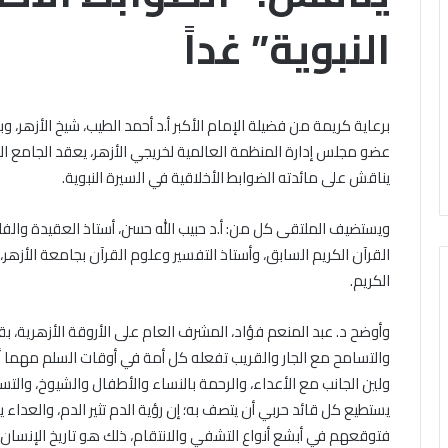
باب
الخميس, 6 أغسطس 2026
النبوية” غداً
ال مشاركته في الملتقى الفكري
تقى
التقديم
ري
أوَّل لمنطقة وعظ المنوفيَّة.. أمين
لحج
ل
القرعة
لبحوث الإسلاميَّة): الهُويَّة
الخميس, 6 أغسطس 2026
قة
2027..
إيمانيَّة والأخلاقيَّة حجر أساس
الداخلية تفتح باب 
المواعيد
برعاية كريمة من فضيلة الإمام الأكبر أ.د أحمد الطيب، شيخ الأزهر، 
حقيق السِّلم المجتمعي ومصدر
القرعة 2027
يَّة..
وطرق
عضو مجلس إدارة المنظمة العالمية لخريجي الأزهر، يعقد الجامع الأز
حقيق الرُّقي
التسجيل والشروط ا
التسجيل
يناقش على مائدته الضوابط الأخلاقية في السيرة النبوية.
حوث
والشروط
اميَّة):
الكاملة
َّة
ويستضيف الملتقى كل من: أ.د حبيب الله حسن، أستاذ العقيدة والفلس
نيَّة
القرآن الكريم السابق، وأستاذ التفسير وعلوم القرآن بجامعة الأزهر، 
لاقيَّة
الكريم.
س
وأوضح د. عبد المنعم فؤاد، المشرف العام على الأروقة الأزهرية، بق
يق
م
والتسامح مع الجار والقريب تفعله كل أمة في أوقات السلم مهما 
تمعي
ولين الجانب مع الأعداء، والرحمة بالنساء والأطفال والشيوخ، والتس
در
يستطيع كل قائد حربي أن يتصف به؛ إن رؤية الدم تثير الدم، والعداء 
يق
فتوقعهم في أبشع أنواع التشفي والانتقام، ذلك هو تاريخ الإنسان 
ي