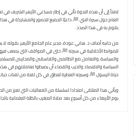
لافتاً إلى أن هذه الندوة تأتي في إطار مساعي الأزهر الشريف في 
العام حول سيرة النبي ﷺ، داعيًا الجميع للحضور والمشاركة في هذا
يقوم به فى هذا الصدد.
من جانبه أضاف د. هاني عودة، مدير عام الجامع الأزهر، بقوله: لا يخل
للضوابط الأخلاقية في سيرته ﷺ، حتى في المواقف التي يصعب فيها ت
والسياسة، والتعامل مع الظالمين والفاسقين والمحاربين للمسلمي
السياسة والاقتصاد والحرب والقضاء أن يضبطوا تعاملاتهم في هذه ا
حياة الرسول ﷺ، وسيرته العطرة لتنطق في كل لفتة من لفتات حياته با
ويأتي هذا الملتقى امتدادا لسلسلة من الفعاليات التي تعزز من الحوا
يوم الأربعاء من كل أسبوع بعد صلاة المغرب بالظلة العثمانية بالجام