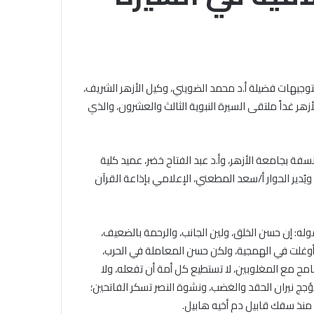
الجامع
الأزهر
للقضايا
الخميس, 6 أغسطس 2026
المعاصرة:
خلال ملتقى الجامع الأزهر للقضايا
حفظ
التقديم لحج
المعاصرة: حفظ الأمانة والابتعاد عن
الأمانة
وبتوجيهات فضيلة أ.د محمد الضويني، وكيل الأزهر الشريف،
.. المواعيد وطرق
الغش والتدليس من أهم أسباب
والابتعاد
هر غداً ملتقى السيرة النبوية الثالث والعشرون، والذي
لكاملة
ترابط المجتمع
عن
الغش
والتدليس
من
فة بجامعة الأزهر، وأ.د عبد الفتاح خضر، عميد كلية
أهم
ويُدير الحوار أ/سعد المطعني، الإعلامي بإذاعة القرآن
أسباب
ترابط
المجتمع
وله: إن حسن الخلق، ولين الجانب، والرحمة بالضعيف،
أوغلت في الهمجية، ولكن حسن المعاملة في الحرب،
امح مع المغلوبين، لا تستطيع كل أمة أن تفعله، ولا
يؤجج نيران الحقد والغضب، ونشوة النصر تسكر الفاتحين؛
منذ سفك قابيل دم أخيه هابيل.