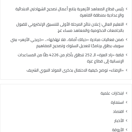
مساء
برنا
غدٍ
لتع
رئيس قطاع المعاهد الأزهرية يتابع أعمال تصحيح الشهادتين الابتدائية
الس
والإعدادية بمنطقة القاهرة
وتص
التعليم العالي: إعلان نتائج المرحلة الأولى للتنسيق الإلكتروني للقبول
الم
بالجامعات الحكومية والمعاهد مساء غدٍ
ضمن فعاليات مبادرة «حياتك أمانة.. فلا تهلكها».. «خريجي الأزهر» ببني
سويف يطلق برنامجًا لتعديل السلوك وتصحيح المفاهيم
قافة «زاد العزة» الـ 252 تنطلق بأكثر من 4226 طنًا من المساعدات
الإنسانية إلى قطاع غزة
«الإفتاء» توضح كيفية الاحتفال بذكرى المولد النبوي الشريف
ابتكارات علمية
استمارة
اقتصاد
الأخبار
الأروقة