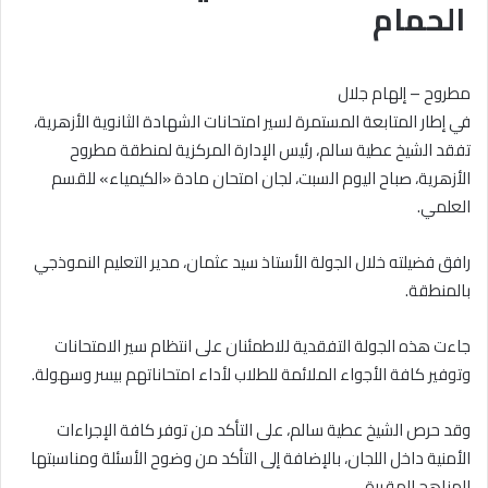
الحمام
مطروح – إلهام جلال
في إطار المتابعة المستمرة لسير امتحانات الشهادة الثانوية الأزهرية،
تفقد الشيخ عطية سالم، رئيس الإدارة المركزية لمنطقة مطروح
الأزهرية، صباح اليوم السبت، لجان امتحان مادة «الكيمياء» للقسم
العلمي.
رافق فضيلته خلال الجولة الأستاذ سيد عثمان، مدير التعليم النموذجي
بالمنطقة.
جاءت هذه الجولة التفقدية للاطمئنان على انتظام سير الامتحانات
وتوفير كافة الأجواء الملائمة للطلاب لأداء امتحاناتهم بيسر وسهولة.
وقد حرص الشيخ عطية سالم، على التأكد من توفر كافة الإجراءات
الأمنية داخل اللجان، بالإضافة إلى التأكد من وضوح الأسئلة ومناسبتها
للمناهج المقررة.