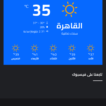
35
℃
القاهرة
37º - 30º
28%
2.31 كيلومتر/ساعة
سماء صافية
39
41
40
39
37
℃
℃
℃
℃
℃
الأحد
الأثنين
الثلاثاء
الأربعاء
الخميس
تابعنا على فيسبوك