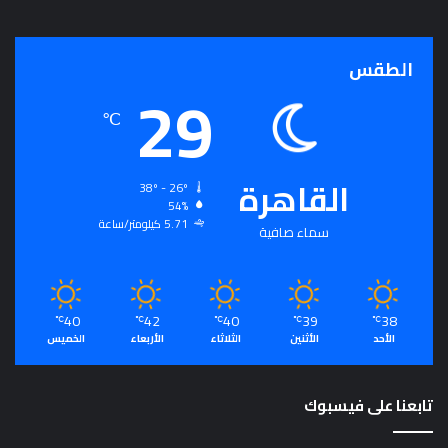
الطقس
29
℃
القاهرة
38º - 26º
54%
5.71 كيلومتر/ساعة
سماء صافية
40
42
40
39
38
℃
℃
℃
℃
℃
الأحد
الأثنين
الثلاثاء
الأربعاء
الخميس
تابعنا على فيسبوك