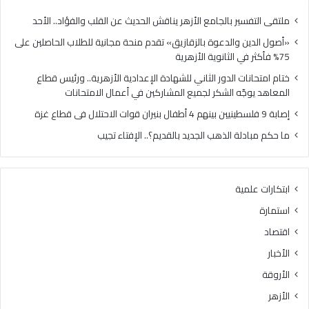
في
لجم
الثانوية
الم
ملتقى التفسير بالجامع الأزهر يناقش الحديث عن القلب والفؤاد.. الأحد
الأزهرية
في
«أصول الدين والدعوة بالزقازيق» تقدم منحة مجانية للطلاب الحاصلين على
أعم
75% فأكثر في الثانوية الأزهرية
الام
ختام امتحانات الدور الثاني للشهادة الإعدادية الأزهرية.. ورئيس قطاع
المعاهد يوجّه الشكر لجميع المشاركين في أعمال الامتحانات
إصابة 9 فلسطينيين بينهم 4 أطفال بنيران قوات الاحتلال فى قطاع غزة
ما حكم مبادلة الذهب الجديد بالقديم؟.. الإفتاء تجيب
ابتكارات علمية
استمارة
اقتصاد
الأخبار
الأروقة
الأزهر