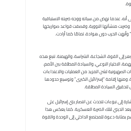
وة.
لى أنه، عندما نهض من سباته ووجه ضربته الاستباقية
ران، وضربت منشآتها النووية، وقصفت قواعد صواريخها
 وأنهت الحرب دون هوادة، تمامًا كما أرادت.
وهر إلى القوة، الشجاعة، الشراسة، والهيمنة. تنبع هذه
ة، الاختيار النوعي، والسيادة المطلقة بين الأمم،
 الصهيونية لشن المزيد من العمليات والاعتداءات
ة، ومنها إقامة “إسر/ائيل الكبرى” وتوسيع حدودها
 لتحقيق السيادة المطلقة.
شارة إلى نبوءات تتحدث عن انتصار بني إسرائيل على
البعد الديني لتلك الضربة العسكرية. كما يعكس هذا
اسم بمثابة دعوة للمجتمع الداخلي إلى الوحدة والقوة