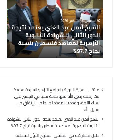
عبد
في
خل
الغني
المل
بالجامع
يعتمد
الفك
ال
الخميس, 6 أغسطس 2026
نتيجة
الأوَّ
نت زمعة رضي
الشيخ أيمن عبد الغني يعتمد نتيجة
(ا
الدور
لمنط
 التيسير على
الدور الثاني للشهادة الثانوية
ال
الثاني
وعظ
ذجا خالدا
الأزهرية لمعاهد فلسطين بنسبة
لت
للشهادة
المنوف
ه
نجاح 97.7%
لت
الثانوية
أمين
الأزهرية
(الب
لمعاهد
الإسل
فلسطين
الهُوي
بنسبة
الإيما
نجاح
والأخ
ملتقى السيرة النبوية بالجامع الأزهر: السيدة سودة
97.7%
حجر
بنت زمعة رضي الله عنها كانت سببا في التيسير على
أسا
نساء الأمة، وقدمت نموذجا خالدا في الإنفاق في
لتحق
سبيل الله
السِّل
المج
الشيخ أيمن عبد الغني يعتمد نتيجة الدور الثاني للشهادة
ومص
الثانوية الأزهرية لمعاهد فلسطين بنسبة نجاح 97.7%
لتحق
خلال مشاركته في الملتقى الفكري الأوَّل لمنطقة
الرُّق