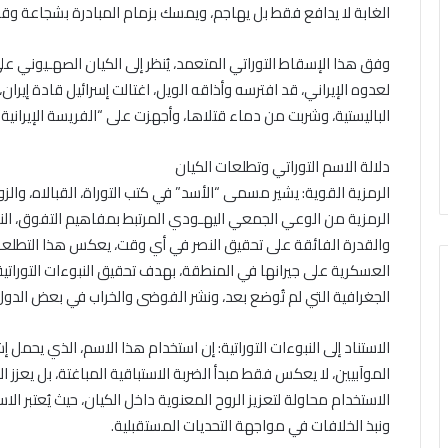
الغابة لا يدافع فقط بل يهاجم، ويمسك بزمام المبادرة بشجاعة وق
وفق هذا الإسقاط التوراتي المتعمد، يُنظر إلى الكيان الصهـيوني ع
لعدوه الإيراني، قد افترسه وأذاقه الويل، اغتالت إسرائيل قادة إي
الباليستية، وشربت من دماء قتلاها، وأجهزت على “الفريسة الإيرانية”
دلالة الاسم التوراتي وتطلعات الكيان
الرمزية القوية: يشير مسمى “الأسد” في كتب التوراة، القبالاه، والز
الرمزية من الوعي الجمعي اليهـودي المرتبط بمفاهيم التفوق، النهض
والقدرة الفائقة على تحقيق النصر في أي وقت، يعكس هذا التطلعات
العسكرية على جيرانها في المنطقة، بهدف تحقيق النبوءات التوراتي
الجغرافية التي لم تُوضع بعد، ونشر الفوضى والخراب في بعض الدول
الاستناد إلى النبوءات التوراتية: إن استخدام هذا الاسم، الذي يحمل إ
الموآبيين، لا يعكس فقط مبدأ الضربة الاستباقية المباغتة، بل يعزز 
الاستخدام محاولة لتعزيز الروح المعنوية داخل الكيان، حيث يُعتبر ال
ونبذ الخلافات في مواجهة التحديات المستقبلية.