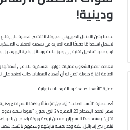
باب
الخميس, 6 أغسطس 2026
ودينية!
ال مشاركته في الملتقى الفكري
تقى
التقديم
ري
أوَّل لمنطقة وعظ المنوفيَّة.. أمين
لحج
ل
القرعة
لبحوث الإسلاميَّة): الهُويَّة
الخميس, 6 أغسطس 2026
قة
2027..
إيمانيَّة والأخلاقيَّة حجر أساس
الداخلية تفتح باب 
المواعيد
عندما يشن الاحتلال الصهيوني هجومًا، لا تقتصر العملية على إقلاع
حقيق السِّلم المجتمعي ومصدر
القرعة 2027
يَّة..
وطرق
لتشمل استخدامًا دقيقًا للغة العبرية في تسمية العمليات العسكري
حقيق الرُّقي
التسجيل والشروط ا
التسجيل
تبدو مجرد تفاصيل تقنية، إلى رموز عامة ورسائل واعية لليهود، بل وأحيان
حوث
والشروط
اميَّة):
الكاملة
َّة
فعادة، تتذكر الشعوب عمليات دولها العسكرية بناءً على أسمائها ود
نيَّة
العامة لفترة طويلة، تخيل لو أن أسماء العمليات كانت تعتمد على ت
لاقيَّة
عملية “الأسد الصاعد”: رسالة ودلالات توراتية
س
يق
م
تُعد عملية “الأسد الصاعد” (עַם כְּלָבִיא) مثالًا واضحًا لاسم اختير
تمعي
سفر العدد، الإصحاح 23، الفقرة 24 التي تقول
در
قتلى”. يستمد هذا الاسم إلهامه من نبوءة وبركة بلعام بن باعوراء، 
يق
ليلعن بني إسرائيل، لكنه وجد نفسه يباركهم ويصفهم بالأسد: شعب
ي