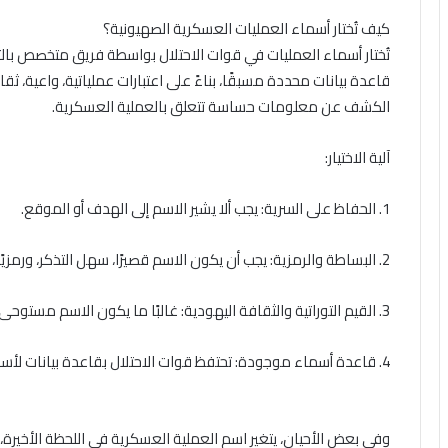
كيف تُختار أسماء العمليات العسكرية الصهيونية؟
تُختار أسماء العمليات في قوات الاحتلال بواسطة فريق متخصص بال
قاعدة بيانات محددة مسبقًا، بناءً على اعتبارات عملياتية، واعية، 
الكشف عن معلومات حساسة تتعلق بالعملية العسكرية.
آلية الاختيار:
1. الحفاظ على السرية: يجب ألا يشير الاسم إلى الهدف أو الموقع.
2. البساطة والرمزية: يجب أن يكون الاسم قصيرًا، سهل التذكر، ورمزيًا، بهدف سرعة الاستيعاب من قبل المجتمع الصهيوني.
3. القيم التوراتية والثقافة اليهودية: غالبًا ما يكون الاسم مستوحى من الكتاب المقدس، أو الشعر، أو الرموز اليهودية.
4. قاعدة أسماء موجودة: تحتفظ قوات الاحتلال بقاعدة بيانات لأسماء جاهزة مسبقًا.
وفي بعض الأحيان، يتغير اسم العملية العسكرية في اللحظة الأخيرة،