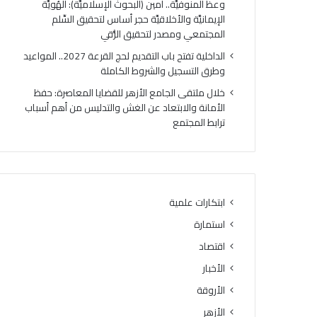
وعظ المنوفيَّة.. أمين (البحوث الإسلاميَّة): الهُويَّة
الإيمانيَّة والأخلاقيَّة حجر أساس لتحقيق السِّلم
المجتمعي ومصدر لتحقيق الرُّقي
الداخلية تفتح باب التقديم لحج القرعة 2027.. المواعيد
وطرق التسجيل والشروط الكاملة
خلال ملتقى الجامع الأزهر للقضايا المعاصرة: حفظ
الأمانة والابتعاد عن الغش والتدليس من أهم أسباب
ترابط المجتمع
ابتكارات علمية
استمارة
اقتصاد
الأخبار
الأروقة
الأزهر