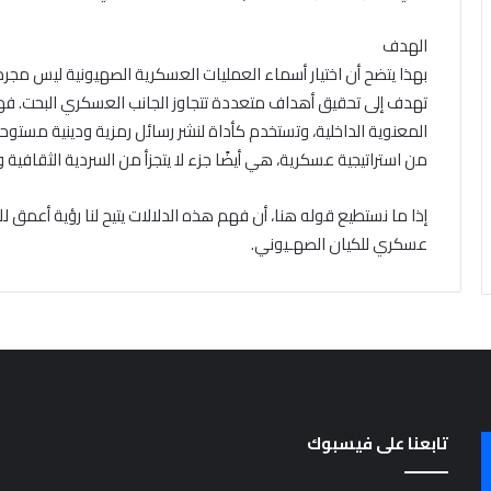
الهدف
بهذا يتضح أن اختيار أسماء العمليات العسكرية الصهيونية ليس مجرد
تهدف إلى تحقيق أهداف متعددة تتجاوز الجانب العسكري البحت. فه
المعنوية الداخلية، وتستخدم كأداة لنشر رسائل رمزية ودينية مستو
من استراتيجية عسكرية، هي أيضًا جزء لا يتجزأ من السردية الثقافية و
إذا ما نستطيع قوله هنا، أن فهم هذه الدلالات يتيح لنا رؤية أعمق ل
عسكري للكيان الصهـيوني.
تابعنا على فيسبوك