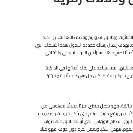
الجامع
الأزهر
للقضايا
الخميس, 6 أغسطس 2026
المعاصرة:
خلال ملتقى الجامع الأزهر للقضايا
حفظ
التقديم لحج
المعاصرة: حفظ الأمانة والابتعاد عن
الأمانة
 الطائرات وإطلاق الصواريخ وقصف الأهداف، بل تمتد
.. المواعيد وطرق
الغش والتدليس من أهم أسباب
والابتعاد
ة، بهدف إيصال رسالة محددة، لتتحول هذه الأسماء، التي
لكاملة
ترابط المجتمع
عن
ًا تصبح جزءًا لا يتجزأ من الحوار التاريخي والثقافي.
الغش
والتدليس
من
لالاتها، مما يساعد على بقاء أحداثها في الذاكرة
أهم
اريخ حدوثها فقط؛ لكان كل شيء مملًا وغير مؤثر!
أسباب
ترابط
المجتمع
 بعناية فائقة، فهو يحمل معنى رمزيًا عميقًا مستوحى من
: “هوذا شعبٌ يقوم كأسد، ويرتفع كليثٍ، لا ينام حتى يأكل فريسة، ويشرب دم
الرجل الصالح التور/اتي الذي أرسله بالاق ملك موآب
 يقوم، ينهض، يبتكر، ويعمل بحزم دون خوف، فهو ملك