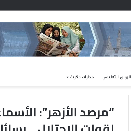
مد نتيجة الدور الثاني للشهادة الثانوية الأزهرية لمعاهد فلسطين بنسبة نجاح 97.7%
الرواق التعليمي
مدارات فكرية
“مرصد الأزهر”: الأسماء
لقوات الاحتلال .. رسائ
الداخلية
كته
تفتح