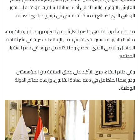
الغايش بالتوفيق والسداد في أداء رسالته السامية، مؤكدًا على الدور
الوطني الذي تضطلع به محكمة النقض في ترسيخ مبادئ العدالة.
من جانبه، أعرب القاضي عاصم الغايش عن اعتزازه بهذه الزيارة الكريمة،
مشيدًا بالدور المستنير الذي تقوم به دار الإفتاء المصرية في نشر ثقافة
الاعتدال والوعي الديني الصحيح، وما تبذله من جهود في دعم استقرار
المجتمع.
وفي ختام اللقاء، جرى التأكيد على عمق العلاقة بين المؤسستين،
ودورهما المتكامل في دعم سيادة القانون، وإرساء دعائم الدولة
الوطنية .