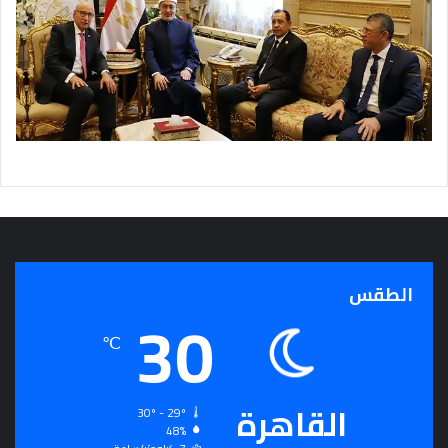
الطقس
30
℃
القاهرة
30º - 29º
48%