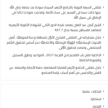
فلسطين
الهُو
بنسبة
الإيم
ملتقى السيرة النبوية بالجامع الأزهر: السيدة سودة بنت زمعة رضي الله
نجاح
والأ
عنها كانت سببا في التيسير على نساء الأمة، وقدمت نموذجا خالدا في
97.7%
حجر
الإنفاق في سبيل الله
أس
الشيخ أيمن عبد الغني يعتمد نتيجة الدور الثاني للشهادة الثانوية الأزهرية
لتح
لمعاهد فلسطين بنسبة نجاح 97.7%
السّ
الم
خلال مشاركته في الملتقى الفكري الأوَّل لمنطقة وعظ المنوفيَّة.. أمين
ومص
(البحوث الإسلاميَّة): الهُويَّة الإيمانيَّة والأخلاقيَّة حجر أساس لتحقيق السِّلم
لتح
المجتمعي ومصدر لتحقيق الرُّقي
الرُّ
الداخلية تفتح باب التقديم لحج القرعة 2027.. المواعيد وطرق التسجيل
والشروط الكاملة
خلال ملتقى الجامع الأزهر للقضايا المعاصرة: حفظ الأمانة والابتعاد عن
الغش والتدليس من أهم أسباب ترابط المجتمع
ابتكارات علمية
استمارة
اقتصاد