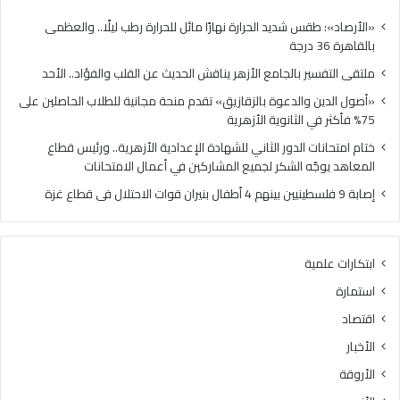
في
الثا
«الأرصاد»: طقس شديد الحرارة نهارًا مائل للحرارة رطب ليلًا.. والعظمى
الأز
بالقاهرة 36 درجة
ملتقى التفسير بالجامع الأزهر يناقش الحديث عن القلب والفؤاد.. الأحد
«أصول الدين والدعوة بالزقازيق» تقدم منحة مجانية للطلاب الحاصلين على
75% فأكثر في الثانوية الأزهرية
ختام امتحانات الدور الثاني للشهادة الإعدادية الأزهرية.. ورئيس قطاع
المعاهد يوجّه الشكر لجميع المشاركين في أعمال الامتحانات
إصابة 9 فلسطينيين بينهم 4 أطفال بنيران قوات الاحتلال فى قطاع غزة
ابتكارات علمية
استمارة
اقتصاد
الأخبار
الأروقة