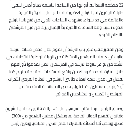
22 محكمة الابتدائية، أبوابها من الساعة التاسعة صباح أمس لتلقى
طلبات الراغبين فى الترشح لعضوية المجلس على الدوائر الفردية
والقائمة على حد سواء، وشهدت الساعات الأولى من فتح باب الترشح
هدوء نسبيا، ومع الساعات الأخيرة بدأ الإقبال يزيد من قبل المرشحين
بالنظام الفردي.
ومن المقرر عقب غلق باب الترشح أن تقوم لجان فحص طلبات الترشح
والبت في صفات المرشحين المشكلة من الهيئة الوطنية للانتخابات، في
التأكد من توافر شروط الترشح في المرشحين الذين تقدموا بأوراقهم
خلال الفترة المحددة وذلك من واقع المستندات المقدمة منهم كما
تفصل في مدى صحة انتماء طالبي الترشح في النظام الفردي للأحزاب
أو كونهم مستقلين، كما تتولى فحص المستندات المقدمة من
المرشحين الأصليين والاحتياطيين للقوائم.
وصدق الرئيس عبد الفتاح السيسى، على تعديلات قانون مجلس الشيوخ،
وقانون تقسيم الدوائر الخاصة به، ويشكل مجلس الشيوخ من (300)
عضو، وينتخب ثلثا أعضائه بالاقتراع العام السرى المباشر، ويعين رئيس