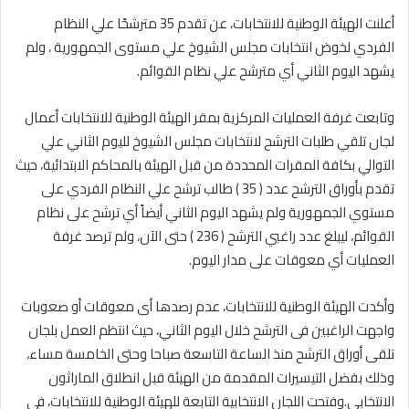
أعلنت الهيئة الوطنية للانتخابات، عن تقدم 35 مترشحًا علي النظام
الفردي لخوض انتخابات مجلس الشيوخ علي مستوى الجمهورية ، ولم
يشهد اليوم الثاني أي مترشح علي نظام القوائم.
وتابعت غرفة العمليات المركزية بمقر الهيئة الوطنية للانتخابات أعمال
لجان تلقي طلبات الترشح لانتخابات مجلس الشيوخ لليوم الثاني علي
التوالي بكافة المقرات المحددة من قبل الهيئة بالمحاكم الابتدائية، حيث
تقدم بأوراق الترشح عدد ( 35 ) طالب ترشح علي النظام الفردي على
مستوي الجمهورية ولم يشهد اليوم الثاني أيضاً أي ترشح على نظام
القوائم، ليبلغ عدد راغبي الترشح ( 236 ) حتى الآن، ولم ترصد غرفة
العمليات أي معوقات على مدار اليوم.
وأكدت الهيئة الوطنية للانتخابات، عدم رصدها أى معوقات أو صعوبات
واجهت الراغبين فى الترشح خلال اليوم الثاني، حيث انتظم العمل بلجان
تلقى أوراق الترشح منذ الساعة التاسعة صباحا وحتى الخامسة مساء،
وذلك بفضل التيسيرات المقدمة من الهيئة قبل انطلاق الماراثون
الانتخابي.وفتحت اللجان الانتخابية التابعة للهيئة الوطنية للانتخابات، فى