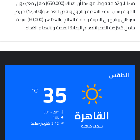
مصابا، و42 مفقوداً، موضحا أن هناك (650,000) طفل معرّضون
للموت بسبب سوء التغذية والجوع ونقص الغذاء، و(12,500) مريض
سرطان يواجهون الموت وبحاجة للعلاج والغذاء، و(60,000) سيدة
حامل مُعرَّضة للخطر لانعدام الرعاية الصحية ولانعدام الغذاء.
الطقس
35
℃
القاهرة
38º - 29º
16%
3.12 كيلومتر/ساعة
سماء صافية