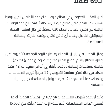
لـ69 طفلاً
أعلن المكتب الحكومي في قطاع غزة، ارتفاع عدد الأطفال الذين توفوا
بسبب سوء التغذية في قطاع غزة إلى 69 طفلاً، فيما بلغ عدد الوفيات
الناتجة عن نقص الغذاء والدواء 620 مريضاً، في ظل استمرار الحصار
الإسرائيلي الكامل وغياب أي تدخل فعّال لوقف الكارثة الإنسانية
المتفاقمة.
وقال المكتب في بيان إن القطاع يمر عليه اليوم الجمعة، 139 يوماً على
إغلاق الاحتلال التام لجميع معابر قطاع غزة، ومنع دخول(76,450)
شاحنة مساعدات إنسانية ووقود.وأشار إلى أنه تم استهداف (42) تكية
طعام في إطار فرض سياسة التجويع، و(57) مركزاً لتوزيع المساعدات
والغذاء، كما أنه استهد121 مرة لقوافل المساعدات والإرساليات
الإنسانية.
وأكد أن عدد شهداء المساعدات بلغ 877 في (مصائد الموت) أو ما
تُسمى “مراكز المساعدات الأمريكية-الإسرائيلية”، وأكثر من (5,666)