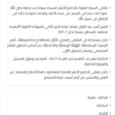
فلسطين
الهُو
بنسبة
الإيم
ملتقى السيرة النبوية بالجامع الأزهر: السيدة سودة بنت زمعة رضي الله
نجاح
والأ
عنها كانت سببا في التيسير على نساء الأمة، وقدمت نموذجا خالدا في
97.7%
حجر
الإنفاق في سبيل الله
أس
الشيخ أيمن عبد الغني يعتمد نتيجة الدور الثاني للشهادة الثانوية الأزهرية
لتح
لمعاهد فلسطين بنسبة نجاح 97.7%
السّ
الم
خلال مشاركته في الملتقى الفكري الأوَّل لمنطقة وعظ المنوفيَّة.. أمين
ومص
(البحوث الإسلاميَّة): الهُويَّة الإيمانيَّة والأخلاقيَّة حجر أساس لتحقيق السِّلم
لتح
المجتمعي ومصدر لتحقيق الرُّقي
الرُّ
الداخلية تفتح باب التقديم لحج القرعة 2027.. المواعيد وطرق التسجيل
والشروط الكاملة
خلال ملتقى الجامع الأزهر للقضايا المعاصرة: حفظ الأمانة والابتعاد عن
الغش والتدليس من أهم أسباب ترابط المجتمع
ابتكارات علمية
استمارة
اقتصاد