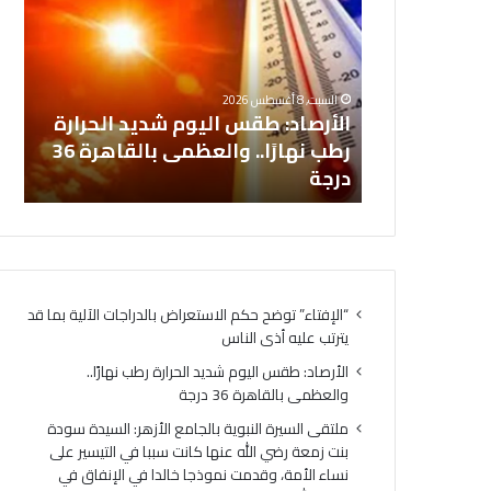
اليوم
النبو
شديد
بالج
الحرارة
الأزه
مل
رطب
السي
ال
السبت, 8 أغسطس 2026
نهارًا..
سود
لاستعراض
الأرصاد: طقس اليوم شديد الحرارة
ال
والعظمى
بنت
 يترتب عليه
رطب نهارًا.. والعظمى بالقاهرة 36
نس
بالقاهرة
زمعة
درجة
في
36
رضي
درجة
الله
عنها
كانت
سببا
في
“الإفتاء” توضح حكم الاستعراض بالدراجات الآلية بما قد
التيس
يترتب عليه أذى الناس
على
نساء
الأرصاد: طقس اليوم شديد الحرارة رطب نهارًا..
الأمة
والعظمى بالقاهرة 36 درجة
وقد
ملتقى السيرة النبوية بالجامع الأزهر: السيدة سودة
نموذ
بنت زمعة رضي الله عنها كانت سببا في التيسير على
خالدا
نساء الأمة، وقدمت نموذجا خالدا في الإنفاق في
في