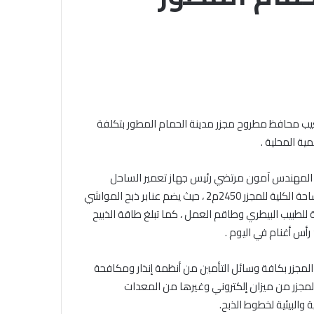
في
الخميس, 6 أغسطس 2026
خلال مشاركته في الملتقى الفكري
الملتقى
الفكري
الأوَّل لمنطقة وعظ المنوفيَّة.. أمين
الأوَّل
ني يعتمد نتيجة
(البحوث الإسلاميَّة): الهُويَّة
لمنطقة
ة الثانوية
الإيمانيَّة والأخلاقيَّة حجر أساس
وعظ
لسطين بنسبة
لتحقيق السِّلم المجتمعي ومصدر
المنوفيَّة..
لتحقيق الرُّقي
أمين
شعيب محافظ مطروح مجزر مدينة الحمام المطور بتكلفة
(البحوث
الإسلاميَّة):
الهُويَّة
الإيمانيَّة
م المهندس آمون مرتضي رئيس جهاز تعمير الساحل
والأخلاقيَّة
الشمالى الغربى بعرض تفاصيل المشروع و مكوناته ، حيث تبلغ المساحة الكلية للمجزر 2450م2 ، حيث يضم عنابر ذبح المواشي
حجر
ة للطبيب البيطري وطاقم العمل ، كما تبلغ طاقة الذبيح
أساس
لتحقيق
السِّلم
المجتمعي
 المجزر بكافة وسائل التأمين من أنظمة إنذار ومكافحة
ومصدر
لمجزر من ميزان إلكتروني وغيرها من المعدات
لتحقيق
والبيئية لخطوط الذبح.
الرُّقي