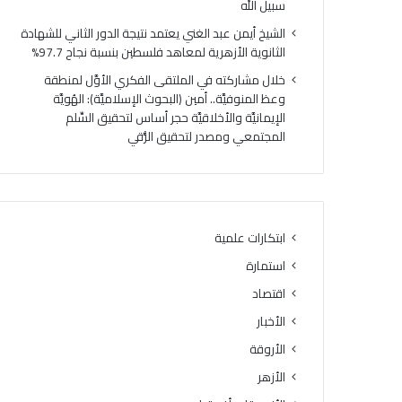
سبيل الله
الإنف
في
الشيخ أيمن عبد الغني يعتمد نتيجة الدور الثاني للشهادة
سبيل
الثانوية الأزهرية لمعاهد فلسطين بنسبة نجاح 97.7%
الله
خلال مشاركته في الملتقى الفكري الأوَّل لمنطقة
وعظ المنوفيَّة.. أمين (البحوث الإسلاميَّة): الهُويَّة
الإيمانيَّة والأخلاقيَّة حجر أساس لتحقيق السِّلم
المجتمعي ومصدر لتحقيق الرُّقي
ابتكارات علمية
استمارة
اقتصاد
الأخبار
الأروقة
الأزهر