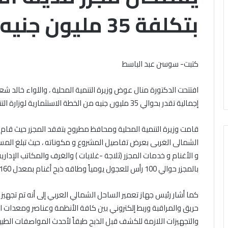
ية
عبد
بتكلفة 35 مليون جنيه
امع
الغني
الخميس, 6 أغسطس 2026
ر:
تقى السيرة النبوية بالجامع
يعتمد
الخميس, 6 أغسطس 2026
دة
نتيجة
أزهر: السيدة سودة بنت زمعة رضي
الشيخ أيمن عبد الغ
ة
الدور
له عنها كانت سببا في التيسير على
الدور الثاني للشهاد
الثاني
كتبت- سوسن عبد الباسط
اء الأمة، وقدمت نموذجا خالدا
الأزهرية لمعاهد ف
للشهادة
 الإنفاق في سبيل الله
نجاح 97.7%
الثانوية
افتتحت الدكتورة منال عوض وزيرة التنمية المحلية ، واللواء خالد 
الأزهرية
إجمالية تقدر بحوالي 35 مليون جنيه من الخطة الاستثمارية لوزارة التنمية المحلية .
لمعاهد
فلسطين
بنسبة
قامت وزيرة التنمية المحلية ومحافظ مطروح بتفقد المجزر حيث قا
نجاح
ير
97.7%
و الأغنام و خدمات المجزر (ثلاجة -غلايات ) والغرف والمكاتب الإداري
بالمجزر حوالي 100 رأس للعجول يومياً وطاقه ذبح أغنام بمعدل 160 رأس أغنام في اليوم .
،
مت
كما أشار رئيس جهاز تعمير الساحل الشمالي العربي إلى أنه تم تجهيز
جا
حريق والمراقبة وربط إلكتروني بين كافة الأنظمة وعناصر ومعدات ا
والتجهيزات اللازمة للكشف قبل الذبح طبقاً لأحدث المواصفات الطبية 