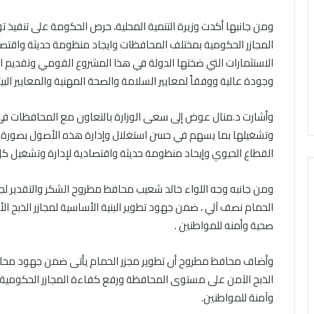
اق
ومن جانبها أكدت وزيرة التنمية المحلية، حرص الحكومة على تنفيذ 
المجازر الحكومية بمختلف المحافظات وايجاد منظومة حديثة واقتصا
الاستثمارات التي ضختها الدولة في هذا المشروع القومي وتقديم ا
وجودة عالية ووفقاً لمعايير السلامة والصحة المهنية والمعايير البيئي
وأشارت د.منال عوض إلى سعى الوزارة بالتعاون مع المحافظات فى ط
وتشغيلها بما يسهم في حسن استغلال وإدارة هذه الأصول بصورة جي
القطاع الحيوي وإيحاد منظومة حديثة واقتصادية لإدارة وتشغيل كل 
ومن جانبه وجه اللواء خالد شعيب محافظ مطروح الشكر والتقدير لجهو
الحمام نصف آلي ، ضمن جهود تطوير البنية الأساسية لمجازر الذبح ال
صحية وأمنه للمواطنين .
وأضاف محافظ مطروح أن تطوير مجزر الحمام يأتى ضمن جهود محافظ
الذبح الآمن على مستوى المحافظة ورفع كفاءة المجازر الحكومية و
وآمنة للمواطنين.