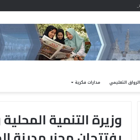
رارة رطب نهارًا.. والعظمى بالقاهرة 36 درجة
الرواق التعليمي
مدارات فكرية
وزيرة التنمية المحلي
يفتتحان مجزر مدينة ال
ى
الشيخ
رة
أيمن