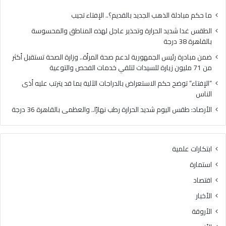
71
ملي
ما حكم مبادلة الذهب الجديد بالقديم؟.. الإفتاء تجيب
زيار
الطقس غدا شديد الحرارة وتحذير عاجل لهذه المناطق والمحسوسة
للس
بالقاهرة 38 درجة
لتل
خدم
ضمن مبادرة رئيس الجمهورية لدعم صحة المرأة.. وزارة الصحة تستقبل أكثر
الف
من 71 مليون زيارة للسيدات لتلقي خدمات الفحص والتوعية
وال
“الإفتاء” توضح حكم الاستعراض بالدراجات الآلية بما قد يترتب عليه أذى
الناس
الأرصاد: طقس اليوم شديد الحرارة رطب نهارًا.. والعظمى بالقاهرة 36 درجة
ابتكارات علمية
استمارة
اقتصاد
الأخبار
الأروقة