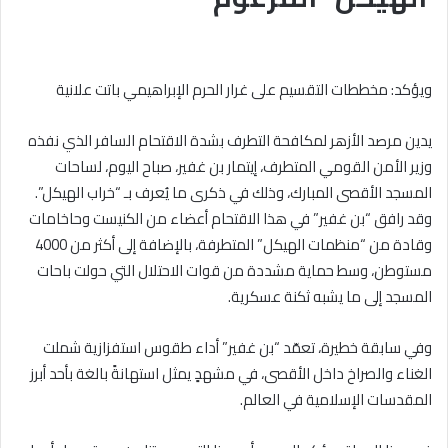
ويؤكد: مخططات التقسيم على غرار الحرم الإبراهيمي باتت علانية
يدين مرصد الأزهر لمكافحة التطرف بشدة الاقتحام السافر الذي نفذه
وزير الأمن القومي المتطرف، إيتمار بن غفير، صباح اليوم، لساحات
المسجد الأقصى المبارك، وذلك في ذكرى ما يُعرف بـ “خراب الهيكل”.
وقد رافق “بن غفير” في هذا الاقتحام أعضاء من الكنيست وحاخامات
وقادة من “منظمات الهيكل” المتطرفة، بالإضافة إلى أكثر من 4000
مستوطن، وسط حماية مشددة من قوات الاحتلال التي حولت باحات
المسجد إلى ما يشبه ثكنة عسكرية.
وفي سابقة خطيرة، تعمّد “بن غفير” أداء طقوس استفزازية شملت
الغناء والصراخ داخل الأقصى، في مشهدٍ يمثل استهانةً بالغة بأحد أبرز
المقدسات الإسلامية في العالم.