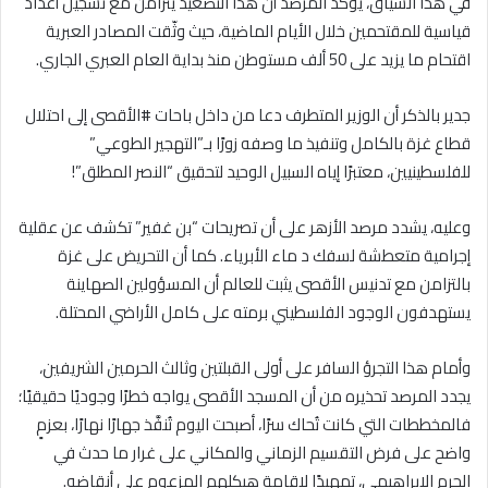
في هذا السياق، يؤكد المرصد أن هذا التصعيد يتزامن مع تسجيل أعداد
قياسية للمقتحمين خلال الأيام الماضية، حيث وثّقت المصادر العبرية
اقتحام ما يزيد على 50 ألف مستوطن منذ بداية العام العبري الجاري.
جدير بالذكر أن الوزير المتطرف دعا من داخل باحات #الأقصى إلى احتلال
قطاع غزة بالكامل وتنفيذ ما وصفه زورًا بـ”التهجير الطوعي”
للفلسطينيين، معتبرًا إياه السبيل الوحيد لتحقيق “النصر المطلق”!
وعليه، يشدد مرصد الأزهر على أن تصريحات “بن غفير” تكشف عن عقلية
إجرامية متعطشة لسفك د ماء الأبرياء. كما أن التحريض على غزة
بالتزامن مع تدنيس الأقصى يثبت للعالم أن المسؤولين الصهاينة
يستهدفون الوجود الفلسطيني برمته على كامل الأراضي المحتلة.
وأمام هذا التجرؤ السافر على أولى القبلتين وثالث الحرمين الشريفين،
يجدد المرصد تحذيره من أن المسجد الأقصى يواجه خطرًا وجوديًا حقيقيًا؛
فالمخططات التي كانت تُحاك سرًا، أصبحت اليوم تُنفَّذ جهارًا نهارًا، بعزمٍ
واضح على فرض التقسيم الزماني والمكاني على غرار ما حدث في
الحرم الإبراهيمي، تمهيدًا لإقامة هيكلهم المزعوم على أنقاضه.