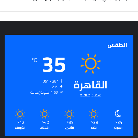
الطقس
35
℃
القاهرة
35º - 28º
21%
1.68 كيلومتر/ساعة
سماء صافية
42
40
39
38
34
℃
℃
℃
℃
℃
السبت
الأحد
الأثنين
الثلاثاء
الأربعاء