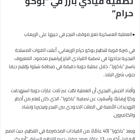
تصفية قيادي بارز في “بوكو
حرام”
●العملية العسكرية تعزز موقف النيجر في حربها على الإرهاب
في ضربة قوية لتنظيم بوكو حرام الإرهابي، أعلنت القوات المسلحة
النيجرية نجاحها في تصفية القيادي البارز إبراهيم محمود، المعروف
باسم “باكورا”، خلال عملية جوية دقيقة في منطقة شيلوا بإقليم ديفا
جنوب شرق البلاد.
وأفاد الجيش النيجري أن العملية تمّت عبر ثلاث غارات جوية استهدفت
وكرًا إرهابيًا، وأسفرت عن تصفية “باكورا”، الذي كان يُعتبر من أخطر
التهديدات الأمنية في المثلث الحدودي بين النيجر ونيجيريا وتشاد
والكاميرون.
ويعد “باكورا” (40 عامًا)، من القيادات المخضرمة في التنظيم، حيث انضم
إليه قبل أكثر من 13 عامًا، وبعد مقتل زعيم التنظيم السابق “أبو بكر