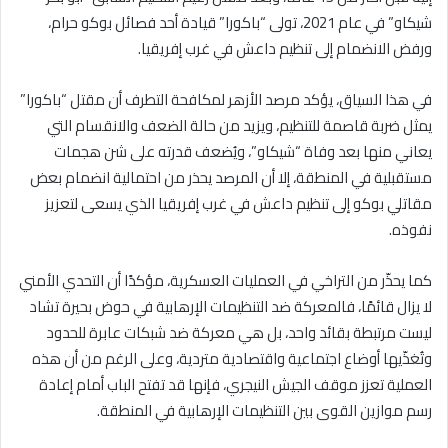
شيكاو” في عام 2021، تولى “باكورا” قيادة أحد فصائل بوكو حرام،
ورفض الانضمام إلى تنظيم داعش في غرب إفريقيا.
في هذا السياق، يؤكد مرصد الأزهر لمكافحة التطرف أن مقتل “باكورا”
يمثل ضربة قاصمة للتنظيم، ويزيد من حالة الضعف والانقسام التي
يعاني منها بعد وفاة “شيكاو”، ويُضعف قدرته على شن هجمات
مستقبلية في المنطقة، إلا أن المرصد يحذر من احتمالية انضمام بعض
مقاتلي بوكو إلى تنظيم داعش في غرب إفريقيا الذي يسعى لتعزيز
نفوذه.
كما يحذّر من التراخي في العمليات العسكرية، مؤكدًا أن التحدي الأمني
لا يزال قائمًا، فالمعركة ضد التنظيمات الإرهابية في حوض بحيرة تشاد
ليست مرتبطة بقائد واحد، بل هي معركة ضد شبكات عابرة للحدود
وتُغذّيها أوضاع اجتماعية واقتصادية متردية، وعلى الرغم من أن هذه
العملية تعزز موقف الجيش النيجري، فإنها قد تفتح الباب أمام إعادة
رسم موازين القوى بين التنظيمات الإرهابية في المنطقة.