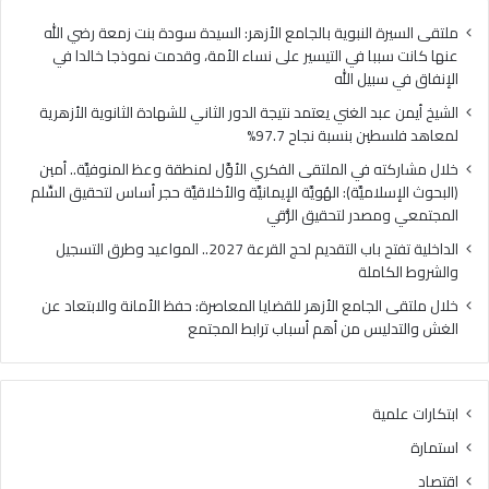
فلسطين
الهُو
بنسبة
الإيم
ملتقى السيرة النبوية بالجامع الأزهر: السيدة سودة بنت زمعة رضي الله
نجاح
والأ
عنها كانت سببا في التيسير على نساء الأمة، وقدمت نموذجا خالدا في
97.7%
حجر
الإنفاق في سبيل الله
أس
الشيخ أيمن عبد الغني يعتمد نتيجة الدور الثاني للشهادة الثانوية الأزهرية
لتح
لمعاهد فلسطين بنسبة نجاح 97.7%
السّ
الم
خلال مشاركته في الملتقى الفكري الأوَّل لمنطقة وعظ المنوفيَّة.. أمين
ومص
(البحوث الإسلاميَّة): الهُويَّة الإيمانيَّة والأخلاقيَّة حجر أساس لتحقيق السِّلم
لتح
المجتمعي ومصدر لتحقيق الرُّقي
الرُّ
الداخلية تفتح باب التقديم لحج القرعة 2027.. المواعيد وطرق التسجيل
والشروط الكاملة
خلال ملتقى الجامع الأزهر للقضايا المعاصرة: حفظ الأمانة والابتعاد عن
الغش والتدليس من أهم أسباب ترابط المجتمع
ابتكارات علمية
استمارة
اقتصاد