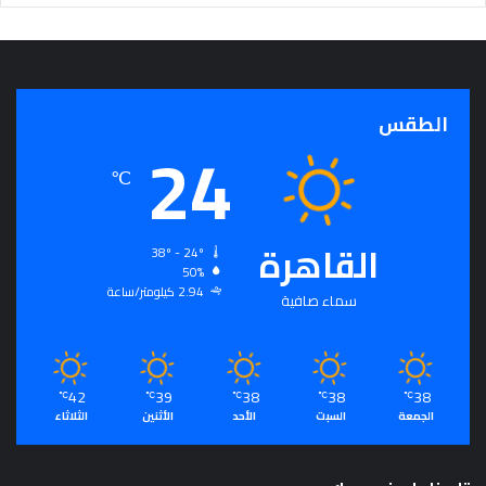
الطقس
24
℃
القاهرة
38º - 24º
50%
2.94 كيلومتر/ساعة
سماء صافية
42
39
38
38
38
℃
℃
℃
℃
℃
الجمعة
السبت
الأحد
الأثنين
الثلاثاء